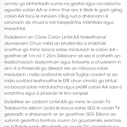
cinntiú go bhfanfaidh cuma na geataí agus na rialacha
agusála colúin AA ar intinn thar am. Is féidir le gach géag
colúin AA tacú le míniúim 10kg, rud a dhéanann é
oiriúnach do chuid is mó taispeántas máirtéala agus
imeachtaí.
Úsáideann an Córas Colún Lintel AA forleathanaí
alúmanaim. Chun méid an bhalbhála a shábháil,
scarthar go minic bosca solais módulach le colúin AA i
gceithre alt 1m nó 1.25m. Déanann sé seo é a bheith an-
éadóchasach éadomhain agus forbairte, a chuireann in
ann é a thraenáil go díreach leis an mbosca solais
módulach i mála ocsfóird le rothaí. Tugtar cosaint ar an
mála ocsfóird leathnaithe le EPE chun cinntiú go bhfuil
na boscaí solais módulacha agus próifílí colúin AA saor ó
scramtha agus ó phianán le linn iompair.
Úsáidtear an códach Lintel AA go minic le cosán TV.
Traidisiúnta, éilíonn úsáid le bosca solais SEG le cosán TV
gearradh a dhéanamh ar an gcarthan SEG. Éilíonn an
suíomh gearrtha tomhas cruinn ón gcustaiméir, seachas
sin b’fhéidir nach dtiocfaidh an cosán TV i gcomhair na