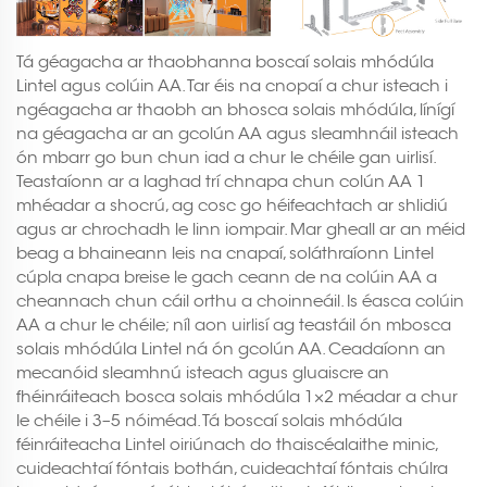
Tá géagacha ar thaobhanna boscaí solais mhódúla
Lintel agus colúin AA. Tar éis na cnopaí a chur isteach i
ngéagacha ar thaobh an bhosca solais mhódúla, línígí
na géagacha ar an gcolún AA agus sleamhnáil isteach
ón mbarr go bun chun iad a chur le chéile gan uirlisí.
Teastaíonn ar a laghad trí chnapa chun colún AA 1
mhéadar a shocrú, ag cosc go héifeachtach ar shlidiú
agus ar chrochadh le linn iompair. Mar gheall ar an méid
beag a bhaineann leis na cnapaí, soláthraíonn Lintel
cúpla cnapa breise le gach ceann de na colúin AA a
cheannach chun cáil orthu a choinneáil. Is éasca colúin
AA a chur le chéile; níl aon uirlisí ag teastáil ón mbosca
solais mhódúla Lintel ná ón gcolún AA. Ceadaíonn an
mecanóid sleamhnú isteach agus gluaiscre an
fhéinráiteach bosca solais mhódúla 1×2 méadar a chur
le chéile i 3–5 nóiméad. Tá boscaí solais mhódúla
féinráiteacha Lintel oiriúnach do thaiscéalaithe minic,
cuideachtaí fóntais bothán, cuideachtaí fóntais chúlra