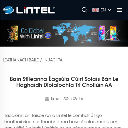
EN
LEATHANACH BAILE
/
NUACHTA
Bain Stíleanna Éagsúla Cúirt Solais Bán Le
Haghaidh Díolaíochta Trí Chollúin AA
Time : 2025-09-16
Tacaíonn an taisce AA ó Lintel le comhdhúil go
huathoibríoch ar thaobhanna boscaí solais módulach
gan uirlisí. Ag baint úsáide as na géaga taobh istigh den