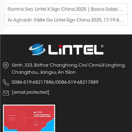
Roimhe Seo:
Lintel X Sign China 2025 | Bosca Solais Módúlach RGB Frame
Ar Aghaidh:
Fáilte Go Lintel Sign China 2025, 17-19 Aibreán, Halla E3-D16
Uimh. 333, Bóthar Changhong, Croí Cinniúil Lingtong,
Changzhou, Jiangsu, An tSíon
0086-519-68217886
/
0086-519-68217889
[email protected]