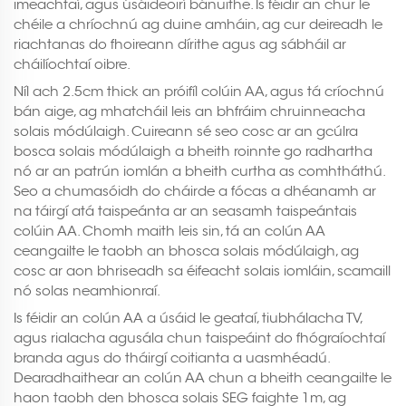
imeachtaí, agus úsáideoirí bánuithe. Is féidir an chur le
chéile a chríochnú ag duine amháin, ag cur deireadh le
riachtanas do fhoireann dírithe agus ag sábháil ar
cháilíochtaí oibre.
Níl ach 2.5cm thick an próifíl colúin AA, agus tá críochnú
bán aige, ag mhatcháil leis an bhfráim chruinneacha
solais módúlaigh. Cuireann sé seo cosc ar an gcúlra
bosca solais módúlaigh a bheith roinnte go radhartha
nó ar an patrún iomlán a bheith curtha as comhtháthú.
Seo a chumasóidh do cháirde a fócas a dhéanamh ar
na táirgí atá taispeánta ar an seasamh taispeántais
colúin AA. Chomh maith leis sin, tá an colún AA
ceangailte le taobh an bhosca solais módúlaigh, ag
cosc ar aon bhriseadh sa éifeacht solais iomláin, scamaill
nó solas neamhionraí.
Is féidir an colún AA a úsáid le geataí, tiubhálacha TV,
agus rialacha agusála chun taispeáint do fhógraíochtaí
branda agus do tháirgí coitianta a uasmhéadú.
Dearadhaithear an colún AA chun a bheith ceangailte le
haon taobh den bhosca solais SEG faighte 1m, ag