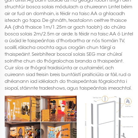
struchtúr bosca solais módulach a chuireann Lintel béim
air ar fud an domhain, is féidir na taisc AA a ghlacadh
isteach go tapa. De ghnáth, teastaíonn ceithre thaisce
AA (dhá thaisce 1m/1.25m ar gach taobh) do chúlra
bosca solais 2m/2.5m ar airde. Is féidir na taisc AA ó Lintel
a úsáid le taispeántais d’fhorbartha ar nós tiomáin TV,
scaillí, rálacha crochta agus crogáin chun táirgí a
thaispeáint. Seirbhítear boscaí solais SEG mar chúlraí
solnithe chun do fhógraíochas branda a thaispeáint.
Cuir síos ar fhógraí traidisiúnta ar custaiméirí, ach
cuireann siad freisin breis buntáistí praiticiúla ar fáil, rud a
dhéanann iad idéalach do thaispeántais fógraíochta i
siopaí, stáinnte tradeshows, agus taispeántais imeachtaí.