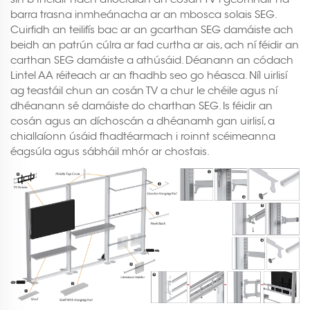
barra trasna inmheánacha ar an mbosca solais SEG.
Cuirfidh an teilifís bac ar an gcarthan SEG damáiste ach
beidh an patrún cúlra ar fad curtha ar ais, ach ní féidir an
carthan SEG damáiste a athúsáid. Déanann an códach
Lintel AA réiteach ar an fhadhb seo go héasca. Níl uirlisí
ag teastáil chun an cosán TV a chur le chéile agus ní
dhéanann sé damáiste do charthan SEG. Is féidir an
cosán agus an díchoscán a dhéanamh gan uirlisí, a
chiallaíonn úsáid fhadtéarmach i roinnt scéimeanna
éagsúla agus sábháil mhór ar chostais.