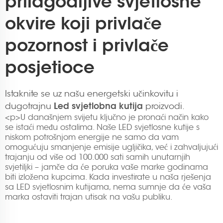
prilagodljive svjetlosne
okvire koji privlače
pozornost i privlače
posjetioce
Istaknite se uz našu energetski učinkovitu i
Led svjetlobna kutija
dugotrajnu
proizvodi.
<p>U današnjem svijetu ključno je pronaći način kako
se istaći među ostalima. Naše LED svjetlosne kutije s
niskom potrošnjom energije ne samo da vam
omogućuju smanjenje emisije ugljičika, već i zahvaljujući
trajanju od više od 100.000 sati samih unutarnjih
svjetiljki – jamče da će poruka vaše marke godinama
biti izložena kupcima. Kada investirate u naša rješenja
sa LED svjetlosnim kutijama, nema sumnje da će vaša
marka ostaviti trajan utisak na vašu publiku.