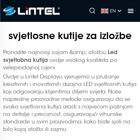
EN
svjetlosne kutije za izložbe
Led
Pronađite najnoviji sajam &amp; izložbu
svjetlobna kutija
ovdje visokog kvaliteta po
veleprodajnoj cijeni.
Ovdje u Lintel Displayu vjerujemo u pružanje
kreativnih i inovativnih dizajna LED svjetlosnih kutija
koji odgovaraju klijentima diljem svijeta. Naše
napredne proizvodne metode osiguravaju da se
svaka svjetlosna kutija izradi s najvećom pažnjom
na detalje i preciznost, osiguravajući vrhunske
standarde u svim proizvodima, kako biste sjali na
bilo kojoj izložbi ili sajmu.