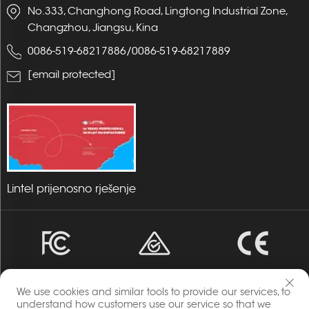
No.333, Changhong Road, Lingtong Industrial Zone,
Changzhou, Jiangsu, Kina
0086-519-68217886
/
0086-519-68217889
[email protected]
Lintel prijenosno rješenje
We use cookies and similar tools to provide our services, to
understand how customers use our service so that we