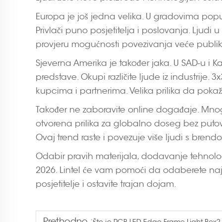
Europa je još jedna velika. U gradovima poput
Privlači puno posjetitelja i poslovanja. Ljudi u
provjeru mogućnosti povezivanja veće publik
Sjeverna Amerika je također jaka. U SAD-u i
predstave. Okupi različite ljude iz industrije
kupcima i partnerima. Velika prilika da pok
Također ne zaboravite online događaje. Mnoge
otvorena prilika za globalno doseg bez putovan
Ovaj trend raste i povezuje više ljudi s brend
Odabir pravih materijala, dodavanje tehnologi
2026. Lintel će vam pomoći da odaberete najb
posjetitelje i ostavite trajan dojam.
Prethodno :