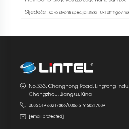
Što je RGB LED Edge Frame Light Box?
Sljedeće :
Kako stvoriti specijalistički 10x10ft trgovin
No.333, Changhong Road, Lingtong Indust
Changzhou, Jiangsu, Kina
/
0086-519-68217886
0086-519-68217889
[email protected]