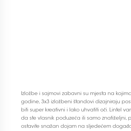
Izložbe i sajmovi zabavni su mjesta na kojima 
godine, 3x3 izložbeni štandovi dizajniraju po
biti super kreativni i lako uhvatiti oči. Linte
da ste vlasnik poduzeća ili samo znatiželjn
ostavite snažan dojam na sljedećem događa