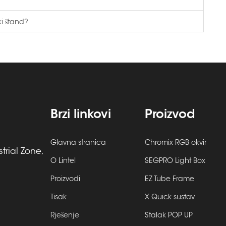
ski štand?
Brzi linkovi
Proizvod
Glavna stranica
Chromix RGB okvir
rial Zone,
O Lintel
SEGPRO Light Box
Proizvodi
EZ Tube Frame
Tisak
X Quick sustav
Rješenje
Stalak POP UP