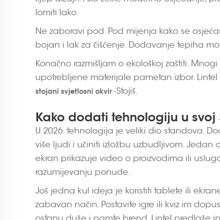
lomiti lako.
Ne zaboravi pod. Pod mijenja kako se osjećam.
bojan i lak za čišćenje. Dodavanje tepiha mo
Konačno razmišljam o ekološkoj zaštiti. Mnogi 
upotrebljene materijale pametan izbor. Linte
-Stojiš.
stojani svjetlosni okvir
Kako dodati tehnologiju u svoj 
U 2026. tehnologija je veliki dio standova. 
više ljudi i učiniti izložbu uzbudljivom. Jedan 
ekran prikazuje video o proizvodima ili uslu
razumijevanju ponude.
Još jedna kul ideja je koristiti tablete ili ekra
zabavan način. Postavite igre ili kviz im dopu
ostanu duže i pamte brend. Lintel predlaže inte