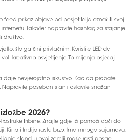
 feed prikaz objave od posjetitelja označiti svoj
a internetu. Također napravite hashtag za stajanje.
ti društvo.
etlo, što ga čini privlačnim. Koristite LED da
l voli kreativno osvjetljenje. To mijenja osjećaj
ija daje nevjerojatno iskustvo. Kao da probate
om. Napravite poseban stan i ostavite snažan
3 izložbe 2026?
trostruke tribine. Znajte gdje ići pomoći doći do
Aziji. Kina i Indija rastu brzo. Ima mnogo sajamova.
vljanje stand u ovoj zemlji može rasti posao.