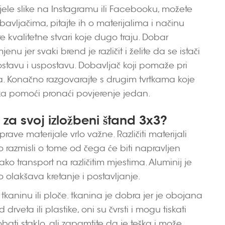
jele slike na Instagramu ili Facebooku, možete
obavljačima, pitajte ih o materijalima i načinu
te kvalitetne stvari koje dugo traju. Dobar
u jer svaki brend je različit i želite da se istači
dostavu i uspostavu. Dobavljač koji pomaže pri
. Konačno razgovarajte s drugim tvrtkama koje
uka pomoći pronaći povjerenje jedan.
za svoj izložbeni štand 3x3?
rave materijale vrlo važne. Različiti materijali
vo razmisli o tome od čega će biti napravljen
lako transport na različitim mjestima. Aluminij je
To olakšava kretanje i postavljanje.
i tkaninu ili ploče. tkanina je dobra jer je obojana
 drveta ili plastike, oni su čvrsti i mogu tiskati
obati staklo, ali zapamtite da je teška i može