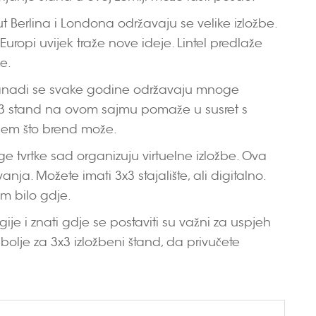
 Berlina i Londona održavaju se velike izložbe.
 Europi uvijek traže nove ideje. Lintel predlaže
e.
 Kanadi se svake godine održavaju mnoge
. 3x3 stand na ovom sajmu pomaže u susret s
ažem što brend može.
 tvrtke sad organizuju virtuelne izložbe. Ova
ja. Možete imati 3x3 stajalište, ali digitalno.
om bilo gdje.
je i znati gdje se postaviti su važni za uspjeh
olje za 3x3 izložbeni štand, da privučete