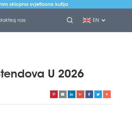
5mm sklopna svjetlosna kutija
taktiraj nas
EN
 Stendova U 2026