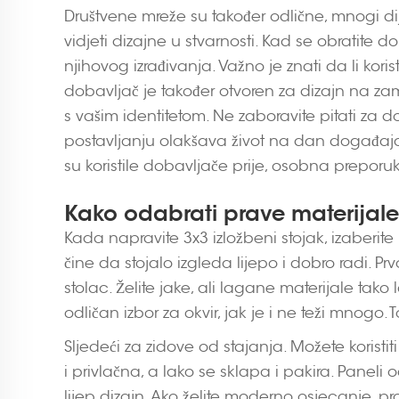
Društvene mreže su također odlične, mnogi di
vidjeti dizajne u stvarnosti. Kad se obratite d
njihovog izrađivanja. Važno je znati da li koris
dobavljač je također otvoren za dizajn na zamjen
s vašim identitetom. Ne zaboravite pitati za 
postavljanju olakšava život na dan događaja
su koristile dobavljače prije, osobna prepor
Kako odabrati prave materijale 
Kada napravite 3x3 izložbeni stojak, izaberite p
čine da stojalo izgleda lijepo i dobro radi. Pr
stolac. Želite jake, ali lagane materijale tako 
odličan izbor za okvir, jak je i ne teži mnogo. 
Sljedeći za zidove od stajanja. Možete koristit
i privlačna, a lako se sklapa i pakira. Paneli od
lijep dizajn. Ako želite moderno osjecanje, pr