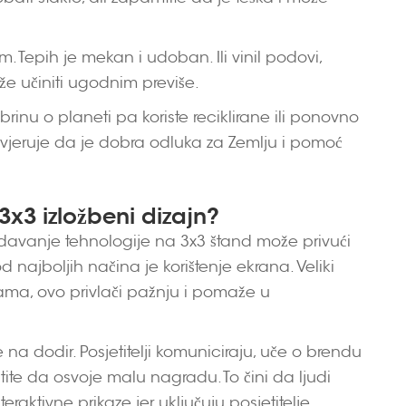
 Tepih je mekan i udoban. Ili vinil podovi,
že učiniti ugodnim previše.
brinu o planeti pa koriste reciklirane ili ponovno
l vjeruje da je dobra odluka za Zemlju i pomoć
3x3 izložbeni dizajn?
Dodavanje tehnologije na 3x3 štand može privući
od najboljih načina je korištenje ekrana. Veliki
gama, ovo privlači pažnju i pomaže u
ne na dodir. Posjetitelji komuniciraju, uče o brendu
stite da osvoje malu nagradu. To čini da ljudi
raktivne prikaze jer uključuju posjetitelje