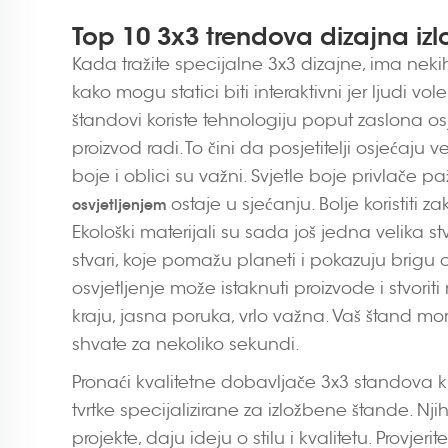
Top 10 3x3 trendova dizajna iz
Kada tražite specijalne 3x3 dizajne, ima nekih 
kako mogu statici biti interaktivni jer ljudi vol
štandovi koriste tehnologiju poput zaslona osj
proizvod radi. To čini da posjetitelji osjećaju
boje i oblici su važni. Svjetle boje privlače p
ostaje u sjećanju. Bolje koristiti za
osvjetljenjem
Ekološki materijali su sada još jedna velika stvar
stvari, koje pomažu planeti i pokazuju brigu o 
osvjetljenje može istaknuti proizvode i stvoriti 
kraju, jasna poruka, vrlo važna. Vaš štand mora
shvate za nekoliko sekundi.
Pronaći kvalitetne dobavljače 3x3 standova klju
tvrtke specijalizirane za izložbene štande. Nj
projekte, daju ideju o stilu i kvalitetu. Provjeri