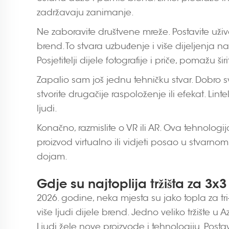
zadržavaju zanimanje.
Ne zaboravite društvene mreže. Postavite uživo
brend. To stvara uzbuđenje i više dijeljenja n
Posjetitelji dijele fotografije i priče, pomažu širi
Zapalio sam još jednu tehničku stvar. Dobro svj
stvorite drugačije raspoloženje ili efekat. Linte
ljudi.
Konačno, razmislite o VR ili AR. Ova tehnolog
proizvod virtualno ili vidjeti posao u stvarn
dojam.
Gdje su najtoplija tržišta za 3x
2026. godine, neka mjesta su jako topla za tri-
više ljudi dijele brend. Jedno veliko tržište u 
Ljudi žele nove proizvode i tehnologiju. Posta