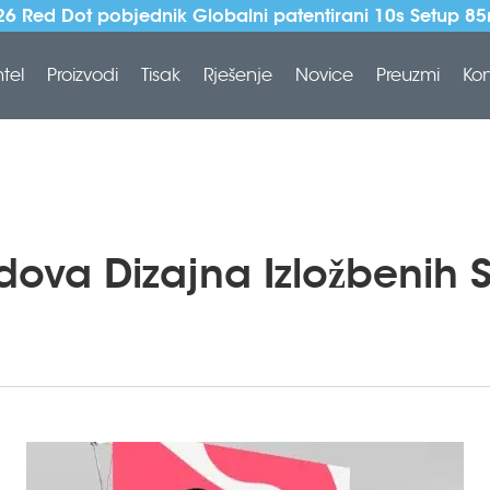
026 Red Dot pobjednik Globalni patentirani 10s Setup 8
ntel
Proizvodi
Tisak
Rješenje
Novice
Preuzmi
Kon
dova Dizajna Izložbenih