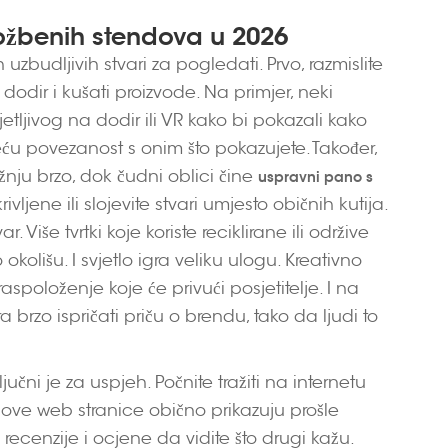
ložbenih stendova u 2026
uzbudljivih stvari za pogledati. Prvo, razmislite
e dodir i kušati proizvode. Na primjer, neki
etljivog na dodir ili VR kako bi pokazali kako
 veću povezanost s onim što pokazujete. Također,
ažnju brzo, dok čudni oblici čine
uspravni pano s
krivljene ili slojevite stvari umjesto običnih kutija.
. Više tvrtki koje koriste reciklirane ili održive
okolišu. I svjetlo igra veliku ulogu. Kreativno
raspoloženje koje će privući posjetitelje. I na
 brzo ispričati priču o brendu, tako da ljudi to
čni je za uspjeh. Počnite tražiti na internetu
ihove web stranice obično prikazuju prošle
te recenzije i ocjene da vidite što drugi kažu.