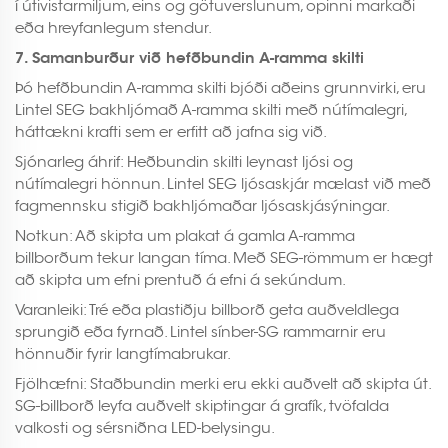
í útivistarmiljum, eins og götuverslunum, opinni markaði
eða hreyfanlegum stendur.
7. Samanburður við hefðbundin A-ramma skilti
Þó hefðbundin A-ramma skilti bjóði aðeins grunnvirki, eru
Lintel SEG bakhljómað A-ramma skilti með nútímalegri,
háttækni krafti sem er erfitt að jafna sig við.
Sjónarleg áhrif: Heðbundin skilti leynast ljósi og
nútímalegri hönnun. Lintel SEG ljósaskjár mælast við með
fagmennsku stigið bakhljómaðar ljósaskjásýningar.
Notkun: Að skipta um plakat á gamla A-ramma
billborðum tekur langan tíma. Með SEG-römmum er hægt
að skipta um efni prentuð á efni á sekúndum.
Varanleiki: Tré eða plastiðju billborð geta auðveldlega
sprungið eða fyrnað. Lintel sínber-SG rammarnir eru
hönnuðir fyrir langtímabrukar.
Fjölhæfni: Staðbundin merki eru ekki auðvelt að skipta út.
SG-billborð leyfa auðvelt skiptingar á grafík, tvöfalda
valkosti og sérsniðna LED-belysingu.