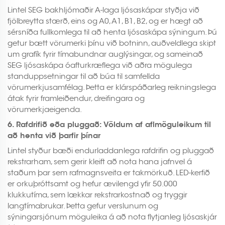
Lintel SEG bakhljómaðir A-laga ljósaskápar styðja við
fjölbreytta stærð, eins og A0, A1, B1, B2, og er hægt að
sérsníða fullkomlega til að henta ljósaskápa sýningum. Þú
getur bætt vörumerki þínu við botninn, auðveldlega skipt
um grafík fyrir tímabundnar auglýsingar, og sameinað
SEG ljósaskápa óafturkræflega við aðra mögulega
standuppsetningar til að búa til samfellda
vörumerkjusamfélag. Þetta er klárspáðarleg reikningslega
átak fyrir framleiðendur, dreifingara og
vörumerkjaeigenda.
6. Rafdrifið eða pluggað: Völdum af aflmöguleikum til
að henta við þarfir þínar
Lintel styður bæði endurladdanlega rafdrifin og pluggað
rekstrarham, sem gerir kleift að nota hana jafnvel á
staðum þar sem rafmagnsveita er takmörkuð. LED-kerfið
er orkuþróttsamt og hefur ævilengd yfir 50.000
klukkutíma, sem lækkar rekstrarkostnað og tryggir
langtímabrukar. Þetta gefur verslunum og
sýningarsjónum möguleika á að nota flytjanleg ljósaskjár