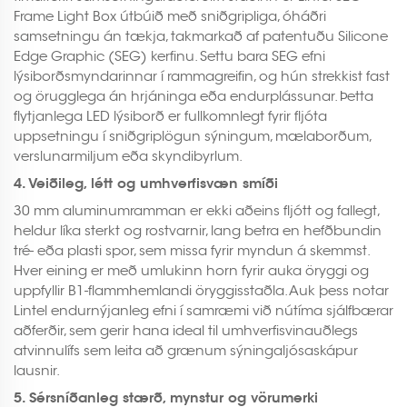
Frame Light Box útbúið með sniðgripliga, óháðri
samsetningu án tækja, takmarkað af patentuðu Silicone
Edge Graphic (SEG) kerfinu. Settu bara SEG efni
lýsiborðsmyndarinnar í rammagreifin, og hún strekkist fast
og örugglega án hrjáninga eða endurplássunar. Þetta
flytjanlega LED lýsiborð er fullkomnlegt fyrir fljóta
uppsetningu í sniðgriplögun sýningum, mælaborðum,
verslunarmiljum eða skyndibyrlum.
4. Veiðileg, létt og umhverfisvæn smíði
30 mm aluminumramman er ekki aðeins fljótt og fallegt,
heldur líka sterkt og rostvarnir, lang betra en hefðbundin
tré- eða plasti spor, sem missa fyrir myndun á skemmst.
Hver eining er með umlukinn horn fyrir auka öryggi og
uppfyllir B1-flammhemlandi öryggisstaðla. Auk þess notar
Lintel endurnýjanleg efni í samræmi við nútíma sjálfbærar
aðferðir, sem gerir hana ideal til umhverfisvinauðlegs
atvinnulífs sem leita að grænum sýningaljósaskápur
lausnir.
5. Sérsníðanleg stærð, mynstur og vörumerki