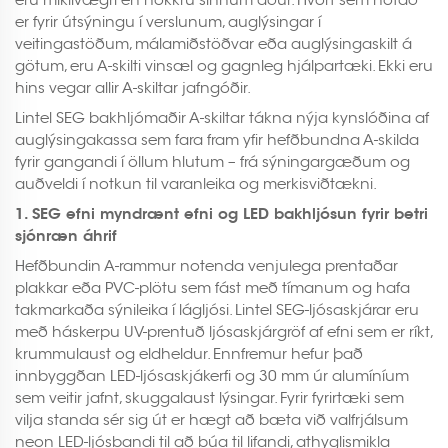
er fyrir útsýningu í verslunum, auglýsingar í
veitingastöðum, málamiðstöðvar eða auglýsingaskilt á
götum, eru A-skilti vinsæl og gagnleg hjálpartæki. Ekki eru
hins vegar allir A-skiltar jafngóðir.
Lintel SEG bakhljómaðir A-skiltar tákna nýja kynslóðina af
auglýsingakassa sem fara fram yfir hefðbundna A-skilda
fyrir gangandi í öllum hlutum – frá sýningargæðum og
auðveldi í notkun til varanleika og merkisviðtækni.
1. SEG efni myndrænt efni og LED bakhljósun fyrir betri
sjónræn áhrif
Hefðbundin A-rammur notenda venjulega prentaðar
plakkar eða PVC-plötu sem fást með tímanum og hafa
takmarkaða sýnileika í lágljósi. Lintel SEG-ljósaskjárar eru
með háskerpu UV-prentuð ljósaskjárgröf af efni sem er ríkt,
krummulaust og eldheldur. Ennfremur hefur það
innbyggðan LED-ljósaskjákerfi og 30 mm úr alumíníum
sem veitir jafnt, skuggalaust lýsingar. Fyrir fyrirtæki sem
vilja standa sér sig út er hægt að bæta við valfrjálsum
neon LED-ljósbandi til að búa til lifandi, athyglismikla