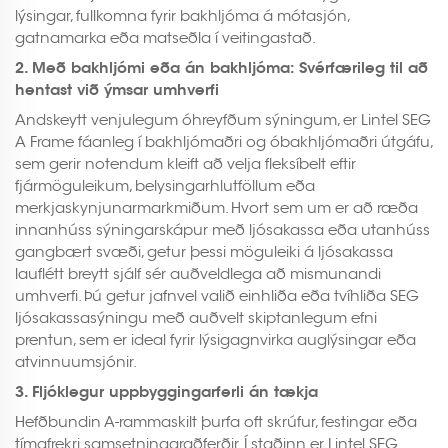
lýsingar, fullkomna fyrir bakhljóma á mótasjón,
gatnamarka eða matseðla í veitingastað.
2. Með bakhljómi eða án bakhljóma: Svérfærileg til að
hentast við ýmsar umhverfi
Andskeytt venjulegum óhreyfðum sýningum, er Lintel SEG
A Frame fáanleg í bakhljómaðri og óbakhljómaðri útgáfu,
sem gerir notendum kleift að velja fleksíbelt eftir
fjármöguleikum, belysingarhlutföllum eða
merkjaskynjunarmarkmiðum. Hvort sem um er að ræða
innanhúss sýningarskápur með ljósakassa eða utanhúss
gangbært svæði, getur þessi möguleiki á ljósakassa
lauflétt breytt sjálf sér auðveldlega að mismunandi
umhverfi. Þú getur jafnvel valið einhliða eða tvíhliða SEG
ljósakassasýningu með auðvelt skiptanlegum efni
prentun, sem er ideal fyrir lýsigagnvirka auglýsingar eða
atvinnuumsjónir.
3. Fljóklegur uppbyggingarferli án tækja
Hefðbundin A-rammaskilt þurfa oft skrúfur, festingar eða
tímafrekri samsetningaraðferðir. Í staðinn er Lintel SEG