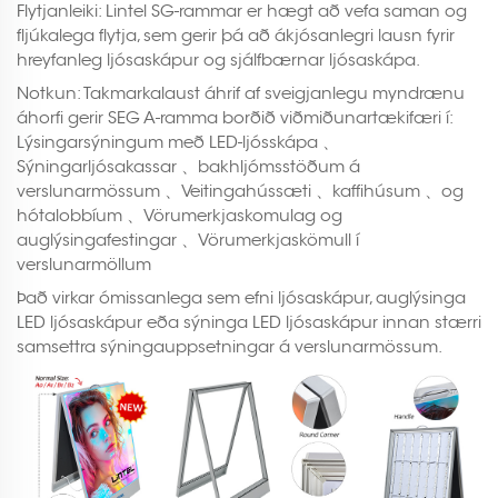
Flytjanleiki: Lintel SG-rammar er hægt að vefa saman og
fljúkalega flytja, sem gerir þá að ákjósanlegri lausn fyrir
hreyfanleg ljósaskápur og sjálfbærnar ljósaskápa.
Notkun: Takmarkalaust áhrif af sveigjanlegu myndrænu
áhorfi gerir SEG A-ramma borðið viðmiðunartækifæri í:
Lýsingarsýningum með LED-ljósskápa
、
Sýningarljósakassar
bakhljómsstöðum á
、
verslunarmössum
Veitingahússæti
kaffihúsum
og
、
、
、
hótalobbíum
Vörumerkjaskomulag og
、
auglýsingafestingar
Vörumerkjaskömull í
、
verslunarmöllum
Það virkar ómissanlega sem efni ljósaskápur, auglýsinga
LED ljósaskápur eða sýninga LED ljósaskápur innan stærri
samsettra sýningauppsetningar á verslunarmössum.