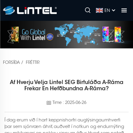
EN
FORSÍÐA
/
FRÉTTIR
Af Hverju Velja Lintel SEG Birtuláða A-Ráma
Frekar En Hefðbundna A-Ráma?
Time : 2025-06-26
Í dag erum við í hart keppnishorfri auglýsingaumhverfi
þar sem sjónræn áhrif, auðvelt í notkun og endurnýting
eru mikilvægri en nokkru sinnum áður. Hvort sem notað