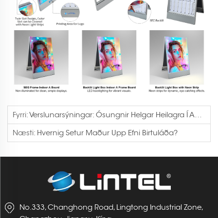
Fyrri:
Verslunarsýningar: Ósungnir Helgar Heilagra Í Auglýsingaaföldunni
Næsti:
Hvernig Setur Maður Upp Efni Birtuláða?
No.333, Changhong Road, Lingtong Industrial Zone,