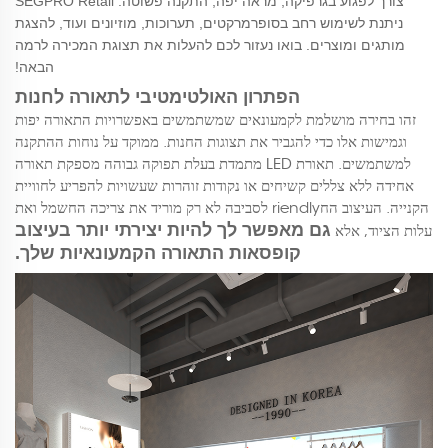
צורך לפגוע בגרפיקה, מראה יפה, התקנה פשוטה. SEGPRO Retail
ניתנת לשימוש רחב בסופרמרקטים, תערוכות, מוזיונים ועוד, להצגת
מותגים ומוצרים. בואו נעזור לכם להעלות את תצוגת המכירה לרמה
הבאה!
הפתרון האולטימטיבי לתאורה לחנות
זהו בחירה מושלמת לקמעונאים שמשתמשים באפשרויות התאורה יפות
וגמישות אלו כדי להגביר את תצוגות החנות. ממוקד על נוחות ההתקנה
למשתמשים. תאורת LED מתמדת בעלת תפוקה גבוהה מספקת תאורה
אחידה ללא צללים קשיחים או נקודות זוהרות שעשויות להפריע לחוויית
הקנייה. העיצוב החriendly לסביבה לא רק מוריד את צריכה החשמל ואת
גם מאפשר לך להיות יצירתי יותר בעיצוב
עלות הציוד, אלא
קופסאות התאורה הקמעונאיות שלך.