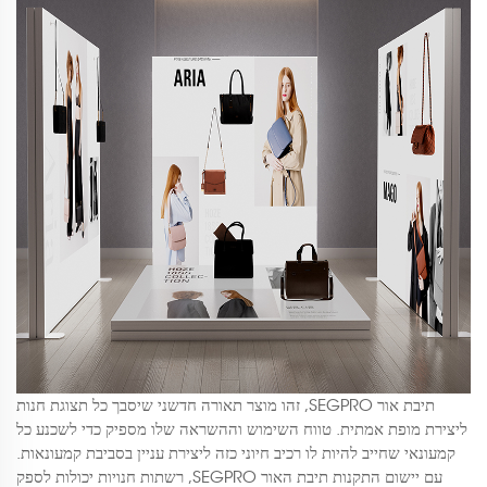
תיבת אור SEGPRO, זהו מוצר תאורה חדשני שיסבך כל תצוגת חנות
ליצירת מופת אמתית. טווח השימוש וההשראה שלו מספיק כדי לשכנע כל
קמעונאי שחייב להיות לו רכיב חיוני כזה ליצירת עניין בסביבת קמעונאות.
עם יישום התקנות תיבת האור SEGPRO, רשתות חנויות יכולות לספק