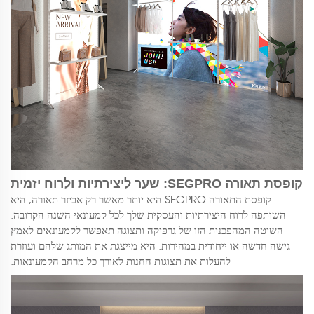
קופסת תאורה SEGPRO: שער ליצירתיות ולרוח יזמית
קופסת התאורה SEGPRO היא יותר מאשר רק אביזר תאורה, היא
השותפה לרוח היצירתיות והעסקית שלך לכל קמעונאי השנה הקרובה.
השיטה המהפכנית הזו של גרפיקה ותצוגה תאפשר לקמעונאים לאמץ
גישה חדשה או ייחודית במהירות. היא מייצגת את המותג שלהם ועוזרת
להעלות את תצוגות החנות לאורך כל מרחב הקמעונאות.