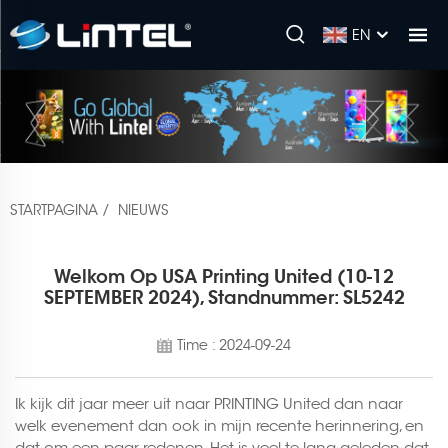
EN
STARTPAGINA
/
NIEUWS
Welkom Op USA Printing United (10-12
SEPTEMBER 2024), Standnummer: SL5242
Time : 2024-09-24
Ik kijk dit jaar meer uit naar PRINTING United dan naar
welk evenement dan ook in mijn recente herinnering, en
dat om een paar redenen. Het is veel te lang geleden dat