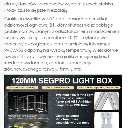
dla wystawców i dostawców wynajmujących stoiska,
którzy często się przemieszczają.
Grafiki do świetlików SEG Lintel posiadają certyfikat
odporności ogniowej B1, który skutecznie zapobiega
problemom związanym z odkształcaniem i marszczeniem
się przy wysokiej temperaturze. 100% recyklingowe
materiały ekologiczne z ramą aluminiową lub ramą z
PVC/ABS odporną na wysoką temperaturę. Wielokrotnie
używane ramy + wymienne grafiki zmniejszają koszt
każdego wydarzenia, zgodnie z koncepcją
zrównoważonego rozwoju firmy Lintel.