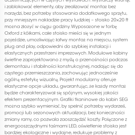
i zablokować elementy, aby zrealizować montaż bez
narzędzi, bez potrzeby stosowania dodatkowego sprzętu,
przy mniejszym nakładzie pracy ludzkiej – stoisko 20×20 ft
można złożyć w ciągu godziny. Wyposażone w torbę
Oxford z kółkami, całe stoisko mieści się w jednym
pojeździe, umożliwiając łatwy montaż na miejscu, system
plug and play, odpowiedni do szybkiej instalacji i
elastycznych przestrzeni imprezowych. Modułowe kabiny
świetlne zaprojektowano z myślą o przenośności podczas
demontażu i stabilności konstrukcyjnej, nadając się do
częstego przemieszczania, zachowując jednocześnie
ogólną estetykę wizualną. Projekt modularny oferuje
elastyczne opcje układu, gwarantując, że każdy montaż
będzie charakteryzował się spójnym, wysokiej jakości
efektem prezentacyjnym. Grafiki tkaninowe do kabin SEG
można szybko wymieniać, by spełnić potrzeby wydarzeń,
promocji lub sezonowych aktualizacji, bez konieczności
zmiany ramy, co pozwala zaoszczędzić koszty. Połączone z
energooszczędnymi taśmami LED, oświetlenie stoiska jest
bardziej ekologiczne i wydajne, redukuje problemy z