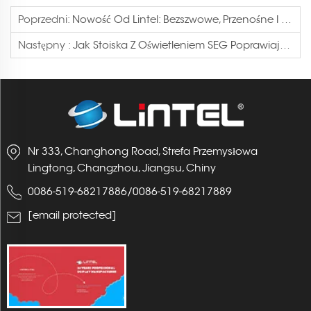
Poprzedni:
Nowość Od Lintel: Bezszwowe, Przenośne I Rozszerzalne Wyświetlacze RGB W Ramie SEG
Następny :
Jak Stoiska Z Oświetleniem SEG Poprawiają Wizerunek Na Wystawach: Studium Przypadku Lintel
Nr 333, Changhong Road, Strefa Przemysłowa
Lingtong, Changzhou, Jiangsu, Chiny
0086-519-68217886
/
0086-519-68217889
[email protected]