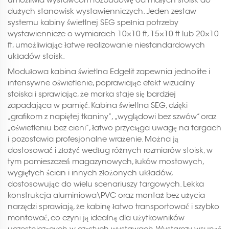
dużych stanowisk wystawienniczych. Jeden zestaw
systemu kabiny świetlnej SEG spełnia potrzeby
wystawiennicze o wymiarach 10×10 ft, 15×10 ft lub 20×10
ft, umożliwiając łatwe realizowanie niestandardowych
układów stoisk.
Modułowa kabina świetlna Edgelit zapewnia jednolite i
intensywne oświetlenie, poprawiając efekt wizualny
stoiska i sprawiając, że marka staje się bardziej
zapadająca w pamięć. Kabina świetlna SEG, dzięki
„grafikom z napiętej tkaniny”, „wyglądowi bez szwów” oraz
„oświetleniu bez cieni”, łatwo przyciąga uwagę na targach
i pozostawia profesjonalne wrażenie. Można ją
dostosować i złożyć według różnych rozmiarów stoisk, w
tym pomieszczeń magazynowych, łuków mostowych,
wygiętych ścian i innych złożonych układów,
dostosowując do wielu scenariuszy targowych. Lekka
konstrukcja aluminiowa\PVC oraz montaż bez użycia
narzędzi sprawiają, że kabinę łatwo transportować i szybko
montować, co czyni ją idealną dla użytkowników
uczestniczących w częstych wystawach. Wystarczy wsunąć