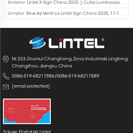
Anterior:
Lintel X Sign China 2025 | Cutia Luminoasă Modulară RGB Frame
Următor:
Bine Ați Venit La Lintel Sign China 2025, 17-19 Septembrie, Hala E3-D16
Nr.333, Drumul Changhong, Zona Industrială Lingtong,
Changzhou, Jiangsu, China
0086-519-68217886
/
0086-519-68217889
[email protected]
Soluție Portabilă Lintel