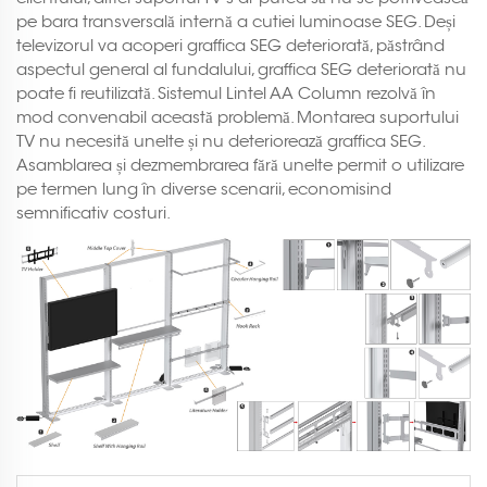
pe bara transversală internă a cutiei luminoase SEG. Deși
televizorul va acoperi graffica SEG deteriorată, păstrând
aspectul general al fundalului, graffica SEG deteriorată nu
poate fi reutilizată. Sistemul Lintel AA Column rezolvă în
mod convenabil această problemă. Montarea suportului
TV nu necesită unelte și nu deteriorează graffica SEG.
Asamblarea și dezmembrarea fără unelte permit o utilizare
pe termen lung în diverse scenarii, economisind
semnificativ costuri.