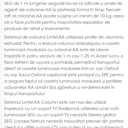
SEG de 1 m lungime, asigurându-se că rafturile și șinele de
agățat ale coloanei AA își păstrează forma în timp. Fiecare
raft al coloanei AA poate susține un minim de 10 kg, ceea
ce o face potrivită pentru majoritatea expozițiilor de
produse din retail și evenimente.
Sistemul de coloană Lintel AA utilizează profile din aluminiu
extrudat. Pentru a reduce volumul ambalajului, o casetă
luminoasă modulară cu coloane AA este de obicei
împărțită în patru secțiuni de 1 m sau 1,25 m. Acest lucru o
face extrem de ușoară și portabilă, permițând transportul
direct al casetei luminoase modulare într-un sac Oxford
cu roți. Sacul Oxford capitonat este protejat cu EPE pentru
a asigura faptul că caseta luminoasă modulară și profilele
coloanelor AA rămân fără zgârieturi și ne-deteriorate în
timpul transportului.
Sistemul Lintel AA Column este cel mai des utilizat
împreună cu un suport TV. Tradițional, utilizarea unei cutii
luminoase SEG cu un suport TV necesită tăierea graficii
SEG. Locația tăieturii necesită măsurători precise din partea
clientului, altfel suportul TV s-ar putea să nu se potrivească