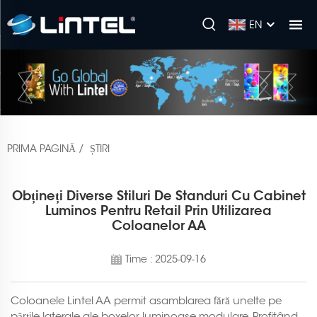
EN
PRIMA PAGINĂ
/
ȘTIRI
Obțineți Diverse Stiluri De Standuri Cu Cabinet
Luminos Pentru Retail Prin Utilizarea
Coloanelor AA
Time : 2025-09-16
Coloanele Lintel AA permit asamblarea fără unelte pe
părțile laterale ale boxelor luminoase modulare. Profitând