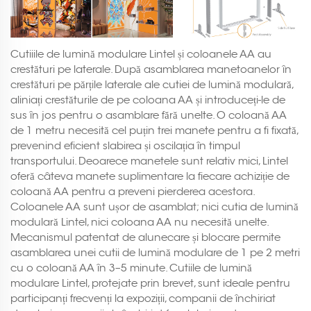
Cutiiile de lumină modulare Lintel și coloanele AA au
crestături pe laterale. După asamblarea manetoanelor în
crestături pe părțile laterale ale cutiei de lumină modulară,
aliniați crestăturile de pe coloana AA și introduceți-le de
sus în jos pentru o asamblare fără unelte. O coloană AA
de 1 metru necesită cel puțin trei manete pentru a fi fixată,
prevenind eficient slabirea și oscilația în timpul
transportului. Deoarece manetele sunt relativ mici, Lintel
oferă câteva manete suplimentare la fiecare achiziție de
coloană AA pentru a preveni pierderea acestora.
Coloanele AA sunt ușor de asamblat; nici cutia de lumină
modulară Lintel, nici coloana AA nu necesită unelte.
Mecanismul patentat de alunecare și blocare permite
asamblarea unei cutii de lumină modulare de 1 pe 2 metri
cu o coloană AA în 3–5 minute. Cutiile de lumină
modulare Lintel, protejate prin brevet, sunt ideale pentru
participanți frecvenți la expoziții, companii de închiriat