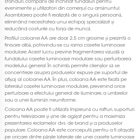
standuri, companii de închiriat fundaluri pentru
evenimente și utilizatori din comerțul cu amănuntul.
Asamblarea poate fi realizată de o singură persoană,
eliminând necesitatea unui echipaj specializat și
reducând costurile cu forța de muncă.
Profilul coloanei AA are doar 2,5 cm grosime și prezintă o
finisare albă, potrivindu-se cu rama casetei luminoase
modulare. Acest lucru previne fragmentarea vizuală a
fundalului casetei luminoase modulare sau perturbarea
modelului general. În schimb, permite clienților să se
concentreze asupra produselor expuse pe suportul de
afișaj al coloanei AA. În plus, coloana AA este fixată pe
lateralul casetei luminoase modulare, prevenind orice
perturbare a efectului general de iluminare, a umbrelor
sau a unei iluminări neuniforme.
Coloana AA poate fi utilizată împreună cu rafturi, suporturi
pentru televizoare și șine de agățat pentru a maximiza
prezentarea reclamelor dvs. de brand și a produselor
populare. Coloana AA este concepută pentru a fi atașată
pe oricare dintre părțile laterale ale unei casete luminoase