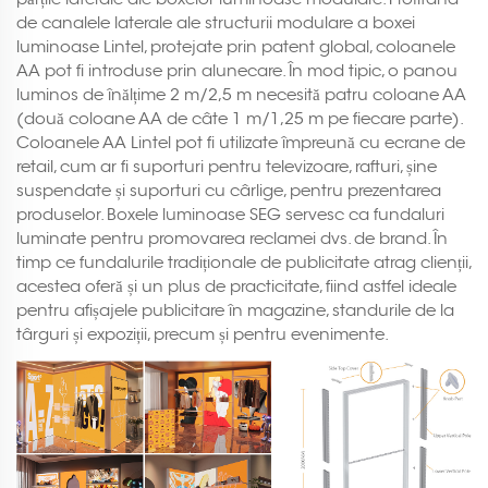
de canalele laterale ale structurii modulare a boxei
luminoase Lintel, protejate prin patent global, coloanele
AA pot fi introduse prin alunecare. În mod tipic, o panou
luminos de înălțime 2 m/2,5 m necesită patru coloane AA
(două coloane AA de câte 1 m/1,25 m pe fiecare parte).
Coloanele AA Lintel pot fi utilizate împreună cu ecrane de
retail, cum ar fi suporturi pentru televizoare, rafturi, șine
suspendate și suporturi cu cârlige, pentru prezentarea
produselor. Boxele luminoase SEG servesc ca fundaluri
luminate pentru promovarea reclamei dvs. de brand. În
timp ce fundalurile tradiționale de publicitate atrag clienții,
acestea oferă și un plus de practicitate, fiind astfel ideale
pentru afișajele publicitare în magazine, standurile de la
târguri și expoziții, precum și pentru evenimente.