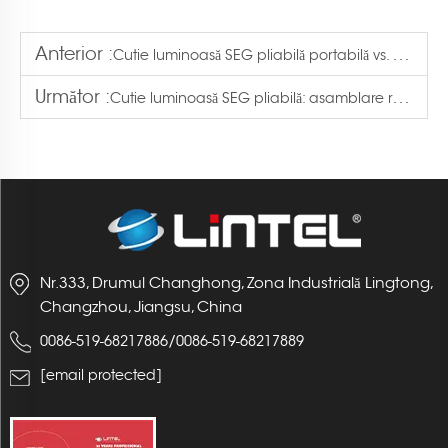
Anterior :
Cutie luminoasă SEG pliabilă portabilă vs. Ecrane tradiționale
Următor :
Cutie luminoasă SEG pliabilă: asamblare rapidă pentru fundaluri de eveniment
Nr.333, Drumul Changhong, Zona Industrială Lingtong,
Changzhou, Jiangsu, China
/
0086-519-68217886
0086-519-68217889
[email protected]