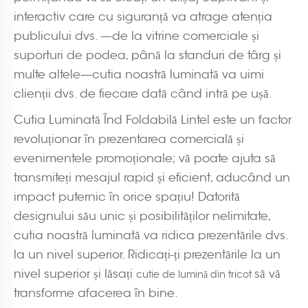
interactiv care cu siguranță va atrage atenția
publicului dvs. —de la vitrine comerciale și
suporturi de podea, până la standuri de târg și
multe altele—cutia noastră luminată va uimi
clienții dvs. de fiecare dată când intră pe ușă.
Cutia Luminată Înd Foldabilă Lintel este un factor
revoluționar în prezentarea comercială și
evenimentele promoționale; vă poate ajuta să
transmiteți mesajul rapid și eficient, aducând un
impact puternic în orice spațiu! Datorită
designului său unic și posibilităților nelimitate,
cutia noastră luminată va ridica prezentările dvs.
la un nivel superior. Ridicați-ți prezentările la un
nivel superior și lăsați
să vă
cutie de lumină din tricot
transforme afacerea în bine.