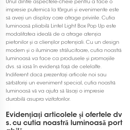
Unul dintre aspectele-cheie pentru a face o
impresie puternică la târguri și evenimente este
să aveți un display care atrage privirile. Cutia
luminoasă pliabilă Lintel Light Box Pop Up este
modalitatea ideală de a atrage atenția
pietonilor și a clienților potențiali. Cu un design
modern și o iluminare strălucitoare, cutia noastră
luminoasă va face ca produsele și promoțiile
dvs. să iasă în evidență față de celelalte.
Indiferent dacă prezentați articole noi sau
sărbătoriți un eveniment special, cutia noastră
luminoasă vă va ajuta să lăsați o impresie
durabilă asupra vizitatorilor.
Evidențiați articolele și ofertele dv
s. cu cutia noastră luminoasă port