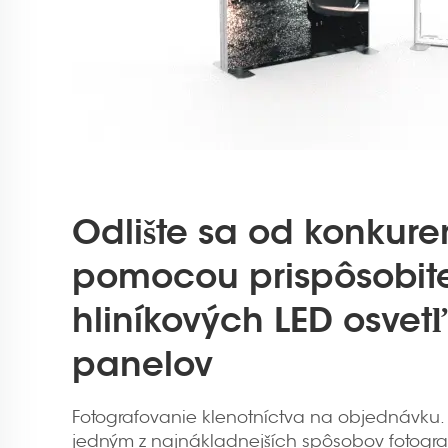
Odlište sa od konkure
pomocou prispôsobit
hliníkových LED osvet
panelov
Fotografovanie klenotníctva na objednávku.
jedným z najnákladnejších spôsobov fotogra