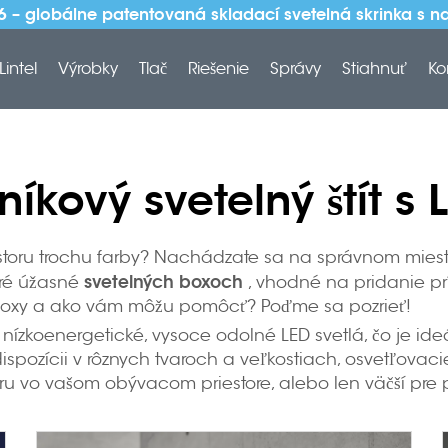
6 – globálne patentovaná skladací svetelná skrinka s
Lintel
Výrobky
Tlač
Riešenie
Správy
Stiahnuť
Ko
iníkový svetelný štít s 
estoru trochu farby? Nachádzate sa na správnom mieste,
svetelných boxoch
oré úžasné
, vhodné na pridanie p
lné boxy a ako vám môžu pomôcť? Poďme sa pozrieť!
nízkoenergetické, vysoce odolné LED svetlá, čo je ideá
ispozícii v rôznych tvaroch a veľkostiach, osvetľovaci
 vo vašom obývacom priestore, alebo len väčší pre použ