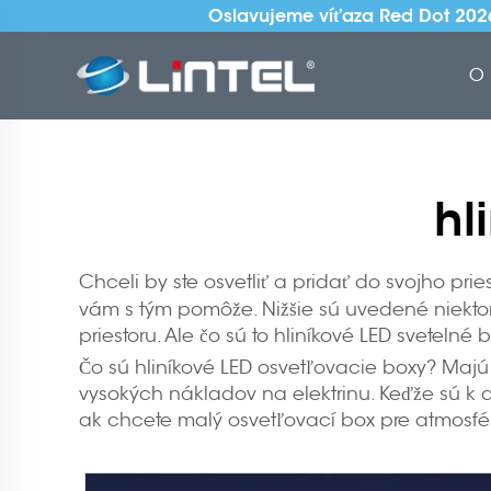
Oslavujeme víťaza Red Dot 202
O 
hl
Chceli by ste osvetliť a pridať do svojho pri
vám s tým pomôže. Nižšie sú uvedené niekt
priestoru. Ale čo sú to hliníkové LED svete
Čo sú hliníkové LED osvetľovacie boxy? Majú 
vysokých nákladov na elektrinu. Keďže sú k d
ak chcete malý osvetľovací box pre atmosféru