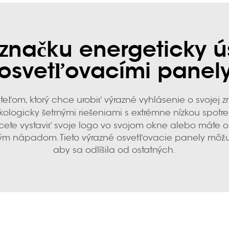
u značku energeticky 
osvetľovacími panel
eľom, ktorý chce urobiť výrazné vyhlásenie o svojej z
kologicky šetrnými riešeniami s extrémne nízkou spotr
hcete vystaviť svoje logo vo svojom okne alebo máte o
m nápadom. Tieto výrazné osvetľovacie panely môžu 
aby sa odlíšila od ostatných.