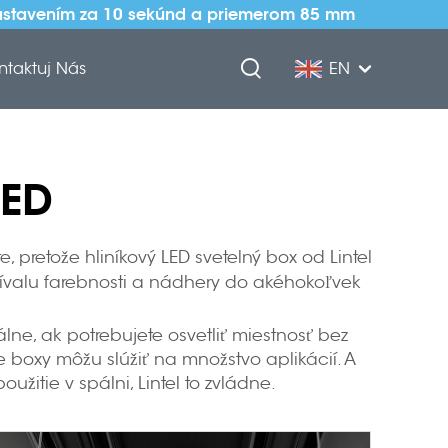
 nastavením za 10 sekúnd a priemerom 85 mm
ntaktuj Nás
EN
LED
 pretože hliníkový LED svetelný box od Lintel
rívalu farebnosti a nádhery do akéhokoľvek
lne, ak potrebujete osvetliť miestnosť bez
e boxy môžu slúžiť na množstvo aplikácií. A
itie v spálni, Lintel to zvládne.