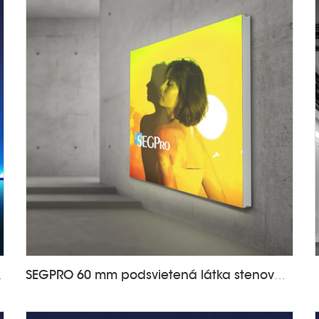
 LT-ALF60
SEGPRO 60 mm podsvietená látka stenová svietiaca skrinka