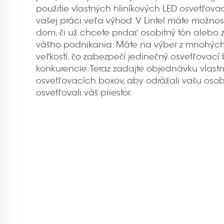
použitie vlastných hliníkových LED osvetľov
vašej práci veľa výhod. V Lintel máte možnosť
dom, či už chcete pridať osobitný tón alebo
vášho podnikania. Máte na výber z mnohých f
veľkostí, čo zabezpečí jedinečný osvetľovací b
konkurencie. Teraz zadajte objednávku vlast
osvetľovacích boxov, aby odrážali vašu osob
osvetľovali váš priestor.