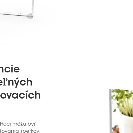
ncie
eľných
ľovacích
 Hoci môžu byť
fovania šperkov,