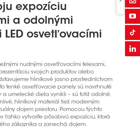
oju expozíciu
mi a odolnými
i LED osvetľovacími
bežnými nudnými osvetľovacími telesami,
 prezentáciu svojich produktov alebo
dstavujeme hliníkové jasno prostredníctvom
 Tieto tenké osvetľovacie panely sú navrhnuté
 a umelecké diela vynikli – sú totiž odolné.
nlivé, hliníkový materiál tiež moderným
zuálny dojem priestoru. Pomocou týchto
 ľahko vytvoríte pôsobivú expozíciu, ktorá
dého zákazníka a zanechá dojem.