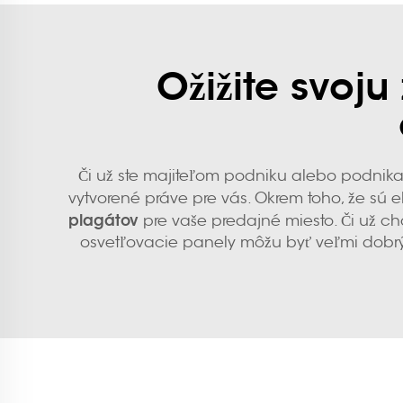
Ožižite svoj
Či už ste majiteľom podniku alebo podnikat
vytvorené práve pre vás. Okrem toho, že sú e
plagátov
pre vaše predajné miesto. Či už c
osvetľovacie panely môžu byť veľmi dobrý