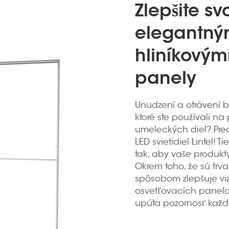
Zlepšite sv
elegantný
hliníkovým
panely
Unudzení a otrávení 
ktoré ste používali na
umeleckých diel? Pre
LED svietidiel Lintel!
tak, aby vaše produkty
Okrem toho, že sú trva
spôsobom zlepšuje vi
osvetľovacích panelov
upúta pozornosť kaž