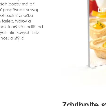
acích boxov má pri
 prispôsobiť si svoj
 zohľadniť značku
arieb, tvarov a
ox, ktorý vás odlíši od
ných hliníkových LED
nosť a štýl a
Zdvihnite 