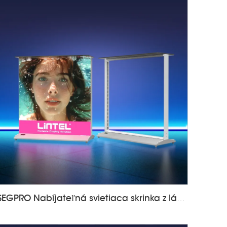
SEGPRO Nabíjateľná svietiaca skrinka z látky na pult LT-ALF85-T3B