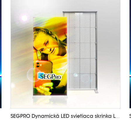
5-T4
SEGPRO Dynamická LED svietiaca skrinka LT-DALF85