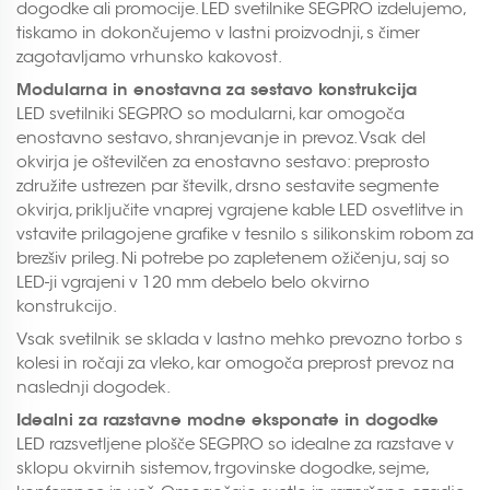
dogodke ali promocije. LED svetilnike SEGPRO izdelujemo,
tiskamo in dokončujemo v lastni proizvodnji, s čimer
zagotavljamo vrhunsko kakovost.
Modularna in enostavna za sestavo konstrukcija
LED svetilniki SEGPRO so modularni, kar omogoča
enostavno sestavo, shranjevanje in prevoz. Vsak del
okvirja je oštevilčen za enostavno sestavo: preprosto
združite ustrezen par številk, drsno sestavite segmente
okvirja, priključite vnaprej vgrajene kable LED osvetlitve in
vstavite prilagojene grafike v tesnilo s silikonskim robom za
brezšiv prileg. Ni potrebe po zapletenem ožičenju, saj so
LED-ji vgrajeni v 120 mm debelo belo okvirno
konstrukcijo.
Vsak svetilnik se sklada v lastno mehko prevozno torbo s
kolesi in ročaji za vleko, kar omogoča preprost prevoz na
naslednji dogodek.
Idealni za razstavne modne eksponate in dogodke
LED razsvetljene plošče SEGPRO so idealne za razstave v
sklopu okvirnih sistemov, trgovinske dogodke, sejme,