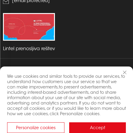
[email protected]
Lintel prenosljiva rešitev
We use cookies and similar tools to provide our services, to
understand how customers use our service so that we
can make improvements,to present advertisements,
including interest-based advertisements, and to share
information about your use of our site with social media,
advertising and analytics partners. If you do not want to
accept all cookies, or if you would like to learn more about
Avtorske pravice © 2023 Energia By Changzhou Lintel
how we use cookies, click Personalize cookies.
Display Co., Ltd. Vse pravice pridržane.
Politika zasebnosti
Personalize cookies
Accept
Blog