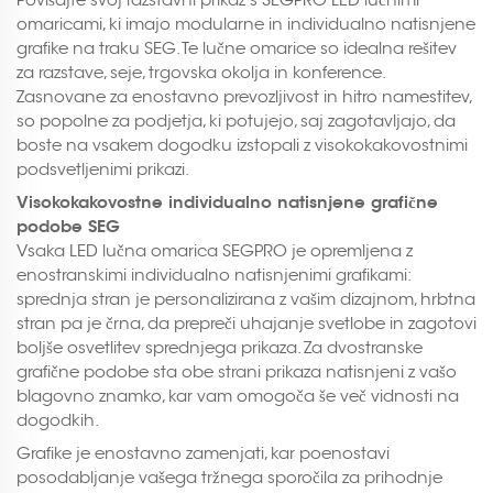
omaricami, ki imajo modularne in individualno natisnjene
grafike na traku SEG. Te lučne omarice so idealna rešitev
za razstave, seje, trgovska okolja in konference.
Zasnovane za enostavno prevozljivost in hitro namestitev,
so popolne za podjetja, ki potujejo, saj zagotavljajo, da
boste na vsakem dogodku izstopali z visokokakovostnimi
podsvetljenimi prikazi.
Visokokakovostne individualno natisnjene grafične
podobe SEG
Vsaka LED lučna omarica SEGPRO je opremljena z
enostranskimi individualno natisnjenimi grafikami:
sprednja stran je personalizirana z vašim dizajnom, hrbtna
stran pa je črna, da prepreči uhajanje svetlobe in zagotovi
boljše osvetlitev sprednjega prikaza. Za dvostranske
grafične podobe sta obe strani prikaza natisnjeni z vašo
blagovno znamko, kar vam omogoča še več vidnosti na
dogodkih.
Grafike je enostavno zamenjati, kar poenostavi
posodabljanje vašega tržnega sporočila za prihodnje