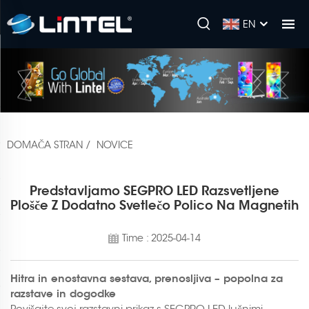
EN
DOMAČA STRAN
/
NOVICE
Predstavljamo SEGPRO LED Razsvetljene
Plošče Z Dodatno Svetlečo Polico Na Magnetih
Time : 2025-04-14
Hitra in enostavna sestava, prenosljiva – popolna za
razstave in dogodke
Povišajte svoj razstavni prikaz s SEGPRO LED lučnimi