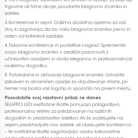
trgovine ali tržne akcije, poudarite blagovno znamko in
izdelke.
3.Konference in sejmi: Odlična dodatna oprema za vaš
stoj, ki zagotavlja, da bo vaša blagovna znamka jasno in
viden od katerikoli razdalje.
4.Tiskovne konference in podelitve nagrad: Spremenite
svojo blagovno znamko v središče pozornosti z
učinkovitim ozadjem, ki doda eleganco in profesionalnost
vsakemu dogodku.
5. Fotokabine in aktivacije blagovne znamke: Ustvarite
zabaven in dinamičen ozadje za vključevanje strank, pri
čemer naj bosta vaš logotip in sporočilo na prvem mestu.
Posodobite svoj razstavni prikaz že danes
SEGPRO LED svetlobne škatle ponujajo prilagodljivo,
profesionalno rešitev za prikazovanje na različnih
dogodkih in predstavitev izdelkov. Ali že sodelujete na
sejem, predstavljate nov izdelek ali obiskujete konferenco
– te svetlobne škatle zagotavljajo visoko kakovostne