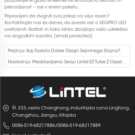
podsvetljene grafične elemente, enostavno sestavo in
prenosljivost – vse v enem paketu.
Pripravljeni ste dvigniti svoj prikaz na višjo raven?
Kontaktirajte nas že danes, da izveste več o SEGPRO LED
svetlobnih škatlah in kako lahko izboljšajo vašo udeležbo
na dogodkih! e-pošta:
[email protected]
Prejšnja:
Kaj Določa Dober Dizajn Sejmnega Stojna?
Naslednja:
Predstavljamo Serijo Lintel EZ Tube Z Ozadji S Podsvetljavo In Modularno Konstrukcijo
Št. 333, cesta Changhong, industrijska cona Lingtong,
Changzhou, Jiangsu, Kitajska
0086-519-68217886
/
0086-519-68217889