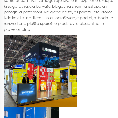
konference in več. Omogočajo svetlo in razpršeno ozadje,
ki zagotavlja, da bo vaša blagovna znamka izstopala in
pritegnila pozornost. Ne glede na to, ali prikazujete vzorce
izdelkov, tržilno literaturo ali oglaševanje podjetja, bodo te
razsvetljene plošče sporočilo predstavile elegantno in
profesionalno.