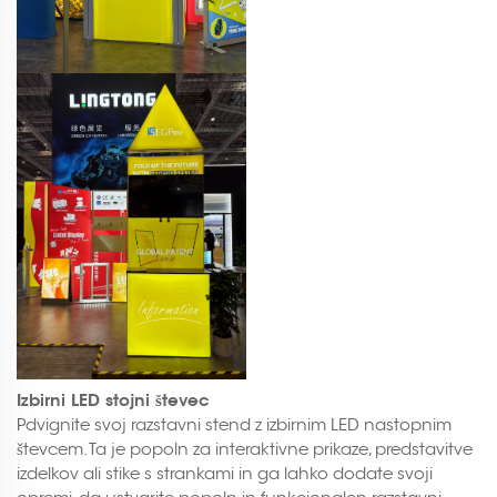
Izbirni LED stojni števec
Pdvignite svoj razstavni stend z izbirnim LED nastopnim
števcem. Ta je popoln za interaktivne prikaze, predstavitve
izdelkov ali stike s strankami in ga lahko dodate svoji