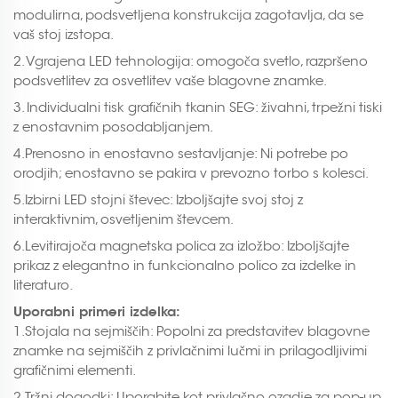
modulirna, podsvetljena konstrukcija zagotavlja, da se
vaš stoj izstopa.
2. Vgrajena LED tehnologija: omogoča svetlo, razpršeno
podsvetlitev za osvetlitev vaše blagovne znamke.
3. Individualni tisk grafičnih tkanin SEG: živahni, trpežni tiski
z enostavnim posodabljanjem.
4.Prenosno in enostavno sestavljanje: Ni potrebe po
orodjih; enostavno se pakira v prevozno torbo s kolesci.
5.Izbirni LED stojni števec: Izboljšajte svoj stoj z
interaktivnim, osvetljenim števcem.
6.Levitirajoča magnetska polica za izložbo: Izboljšajte
prikaz z elegantno in funkcionalno polico za izdelke in
literaturo.
Uporabni primeri izdelka:
1.Stojala na sejmiščih: Popolni za predstavitev blagovne
znamke na sejmiščih z privlačnimi lučmi in prilagodljivimi
grafičnimi elementi.
2.Tržni dogodki: Uporabite kot privlačno ozadje za pop-up