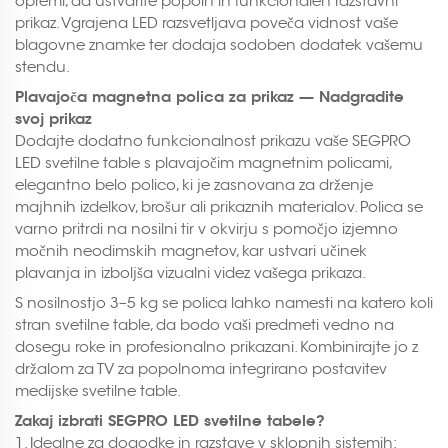
opremi, da ustvarite popoln in funkcionalen razstavni
prikaz. Vgrajena LED razsvetljava poveča vidnost vaše
blagovne znamke ter dodaja sodoben dodatek vašemu
stendu.
Plavajoča magnetna polica za prikaz — Nadgradite
svoj prikaz
Dodajte dodatno funkcionalnost prikazu vaše SEGPRO
LED svetilne table s plavajočim magnetnim policami,
elegantno belo polico, ki je zasnovana za drženje
majhnih izdelkov, brošur ali prikaznih materialov. Polica se
varno pritrdi na nosilni tir v okvirju s pomočjo izjemno
močnih neodimskih magnetov, kar ustvari učinek
plavanja in izboljša vizualni videz vašega prikaza.
S nosilnostjo 3–5 kg se polica lahko namesti na katero koli
stran svetilne table, da bodo vaši predmeti vedno na
dosegu roke in profesionalno prikazani. Kombinirajte jo z
držalom za TV za popolnoma integrirano postavitev
medijske svetilne table.
Zakaj izbrati SEGPRO LED svetilne tabele?
1. Idealne za dogodke in razstave v sklopnih sistemih: