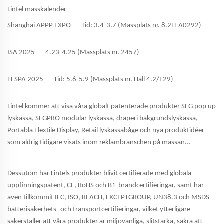
Lintel mässkalender
Shanghai APPP EXPO --- Tid: 3.4-3.7 (Mässplats nr. 8.2H-A0292)
ISA 2025 --- 4.23-4.25 (Mässplats nr. 2457)
FESPA 2025 --- Tid: 5.6-5.9 (Mässplats nr. Hall 4.2/E29)
Lintel kommer att visa våra globalt patenterade produkter SEG pop up
lyskassa, SEGPRO modulär lyskassa, draperi bakgrundslyskassa,
Portabla Flextile Display, Retail lyskassabåge och nya produktidéer
som aldrig tidigare visats inom reklambranschen på mässan...
Dessutom har Lintels produkter blivit certifierade med globala
uppfinningspatent, CE, RoHS och B1-brandcertifieringar, samt har
även tillkommit IEC, ISO, REACH, EXCEPTGROUP, UN38.3 och MSDS
batterisäkerhets- och transportcertifieringar, vilket ytterligare
säkerställer att våra produkter är miljövänliga, slitstarka, säkra att