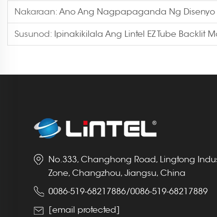
Nakaraan:
Ano Ang Nagpapaganda Ng Disenyo N
Susunod:
Ipinakikilala Ang Lintel EZ Tube Backlit 
No.333, Changhong Road, Lingtong Indus
Zone, Changzhou, Jiangsu, China
0086-519-68217886
/
0086-519-68217889
[email protected]