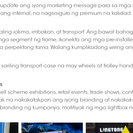
 i-update ang iyong marketing message para sa mga
 nang internal, na nagsisiguro ng premium na kalidad.
ling iakma, imbakan, at transport. Ang bawat baha
 segment ng frame, ikonekta ang mga pre-installed n
sa perpektong tama. Walang kumplikadong wiring ang
ariling transport case na may wheels at trolley han
s
l scheme exhibitions, retail events, trade shows, co
itiyak na nakakatakpan ang iyong branding at nakak
o branding ng kumpanya, matitiyak ng mga lightbox n