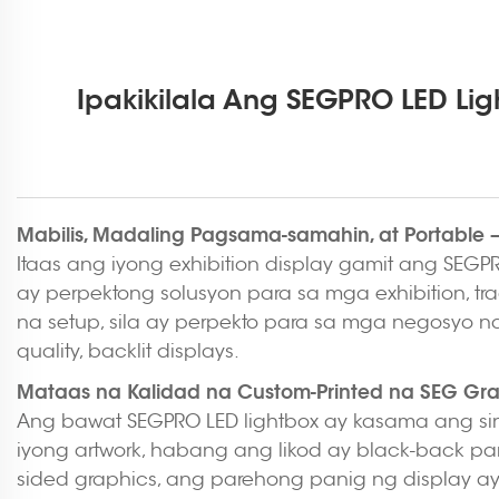
Ipakikilala Ang SEGPRO LED Li
Mabilis, Madaling Pagsama-samahin, at Portabl
Itaas ang iyong exhibition display gamit ang SEGP
ay perpektong solusyon para sa mga exhibition, tra
na setup, sila ay perpekto para sa mga negosyo n
quality, backlit displays.
Mataas na Kalidad na Custom-Printed na SEG Gra
Ang bawat SEGPRO LED lightbox ay kasama ang sin
iyong artwork, habang ang likod ay black-back pa
sided graphics, ang parehong panig ng display a