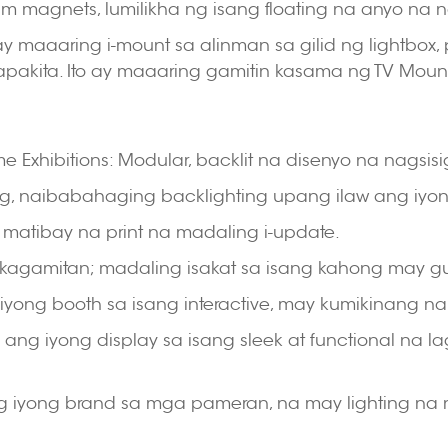
m magnets, lumilikha ng isang floating na anyo na 
ay maaaring i-mount sa alinman sa gilid ng lightbox
akita. Ito ay maaaring gamitin kasama ng TV Mount B
 Exhibitions: Modular, backlit na disenyo na nagsi
ag, naibabahaging backlighting upang ilaw ang iyo
, matibay na print na madaling i-update.
kagamitan; madaling isakat sa isang kahong may gu
iyong booth sa isang interactive, may kumikinang na
ang iyong display sa isang sleek at functional na la
ng iyong brand sa mga pameran, na may lighting na