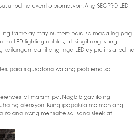
 susunod na event o promosyon. Ang SEGPRO LED
gi ng frame ay may numero para sa madaling pag-
a LED lighting cables, at isingit ang iyong
 kailangan, dahil ang mga LED ay pre-installed na
dles, para siguradong walang problema sa
nferences, at marami pa. Nagbibigay ito ng
akuha ng atensyon. Kung ipapakita mo man ang
a ito ang iyong mensahe sa isang sleek at