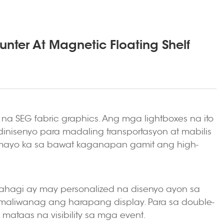
ter At Magnetic Floating Shelf
na SEG fabric graphics. Ang mga lightboxes na ito
dinisenyo para madaling transportasyon at mabilis
 tumayo ka sa bawat kaganapan gamit ang high-
ahagi ay may personalized na disenyo ayon sa
s maliwanag ang harapang display. Para sa double-
ataas na visibility sa mga event.