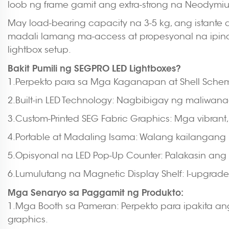
loob ng frame gamit ang extra-strong na Neodymiu
May load-bearing capacity na 3-5 kg, ang istante 
madali lamang ma-access at propesyonal na ipinap
lightbox setup.
Bakit Pumili ng SEGPRO LED Lightboxes?
1.Perpekto para sa Mga Kaganapan at Shell Scheme
2.Built-in LED Technology: Nagbibigay ng maliwan
3.Custom-Printed SEG Fabric Graphics: Mga vibrant
4.Portable at Madaling Isama: Walang kailangang 
5.Opisyonal na LED Pop-Up Counter: Palakasin ang 
6.Lumulutang na Magnetic Display Shelf: I-upgrade 
Mga Senaryo sa Paggamit ng Produkto:
1.Mga Booth sa Pameran: Perpekto para ipakita a
graphics.