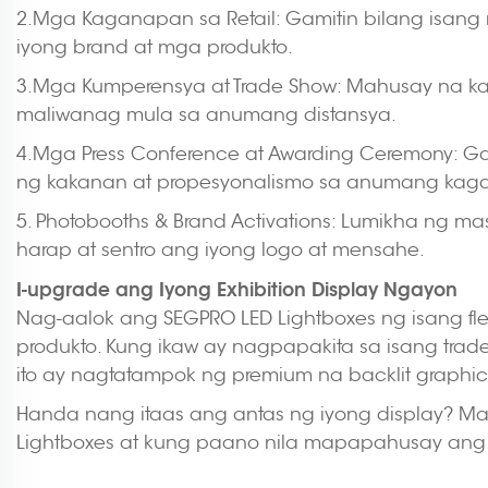
2.Mga Kaganapan sa Retail: Gamitin bilang isang
iyong brand at mga produkto.
3.Mga Kumperensya at Trade Show: Mahusay na ka
maliwanag mula sa anumang distansya.
4.Mga Press Conference at Awarding Ceremony: G
ng kakanan at propesyonalismo sa anumang kag
5. Photobooths & Brand Activations: Lumikha ng 
harap at sentro ang iyong logo at mensahe.
I-upgrade ang Iyong Exhibition Display Ngayon
Nag-aalok ang SEGPRO LED Lightboxes ng isang fle
produkto. Kung ikaw ay nagpapakita sa isang tra
ito ay nagtatampok ng premium na backlit graphics
Handa nang itaas ang antas ng iyong display? 
Lightboxes at kung paano nila mapapahusay ang