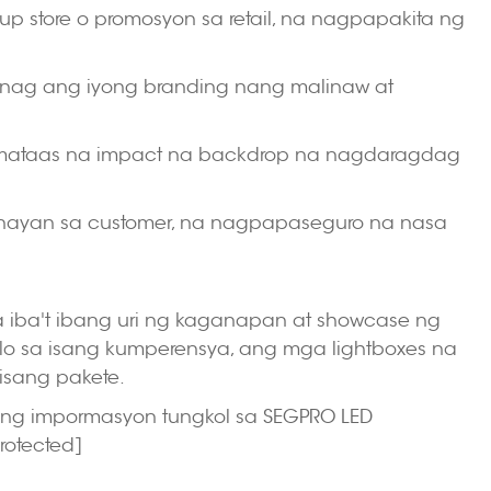
 store o promosyon sa retail, na nagpapakita ng
anag ang iyong branding nang malinaw at
g mataas na impact na backdrop na nagdaragdag
ugnayan sa customer, na nagpapaseguro na nasa
sa iba't ibang uri ng kaganapan at showcase ng
lo sa isang kumperensya, ang mga lightboxes na
isang pakete.
ng impormasyon tungkol sa SEGPRO LED
rotected]