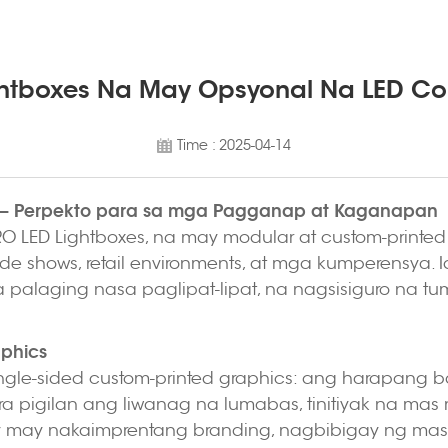
ghtboxes Na May Opsyonal Na LED Coun
Time : 2025-04-14
e — Perpekto para sa mga Pagganap at Kaganapan
RO LED Lightboxes, na may modular at custom-printed 
de shows, retail environments, at mga kumperensya. I
a palaging nasa paglipat-lipat, na nagsisiguro na
phics
gle-sided custom-printed graphics: ang harapang b
ra pigilan ang liwanag na lumabas, tinitiyak na ma
y may nakaimprentang branding, nagbibigay ng mas m