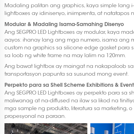
Madaling palitan ang graphics, kaya simple lang
lightboxes ay idinisenyo, iniimprenta, at natatapos
Modular & Madaling Isama-Samahing Disenyo
Ang SEGPRO LED Lightboxes ay modular, kaya mada
aayos: ihanay lang ang mga numero, isama ang mga
custom na graphics sa silicone edge gasket para 
sa loob ng white frame na may lalim na 120mm.
Ang bawat lightbox ay maingat na nakapaloob sa s
transportasyon papunta sa susunod mong event.
Perpekto para sa Shell Scheme Exhibitions & Event
Ang SEGPRO LED Lightboxes ay perpekto para sa shel
maliwanag at na-diffused na ilaw sa likod na tin
mga sample ng produkto, literatura sa marketing, 
propesyonal na paraan.