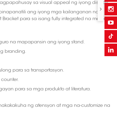
nagpapahusay sa visual appeal ng iyong display.
, pinapanatili ang iyong mga kailanganan na
racket para sa isang fully integrated na media
siguro na mapapansin ang iyong stand.
ng branding.
long para sa transportasyon.
 counter.
gayan para sa mga produkto at literatura.
 nakakakuha ng atensyon at mga na-customize na