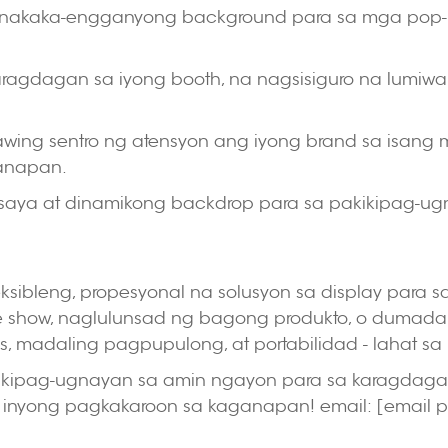
 nakaka-engganyong background para sa mga pop-up
ragdagan sa iyong booth, na nagsisiguro na lumiw
awing sentro ng atensyon ang iyong brand sa isan
anapan.
masaya at dinamikong backdrop para sa pakikipag-
ksibleng, propesyonal na solusyon sa display para 
de show, naglulunsad ng bagong produkto, o dumada
, madaling pagpupulong, at portabilidad - lahat sa 
Makipag-ugnayan sa amin ngayon para sa karagdaga
 inyong pagkakaroon sa kaganapan! email:
[email p