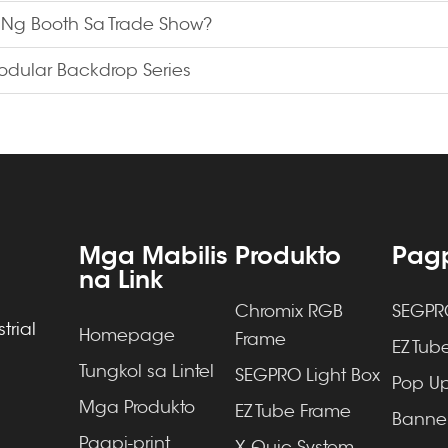
g Booth Sa Trade Show?
Modular Backdrop Series
Mga Mabilis
Produkto
Pagp
na Link
Chromix RGB
SEGPRO
trial
Homepage
Frame
EZ Tube
Tungkol sa Lintel
SEGPRO Light Box
Pop Up
Mga Produkto
EZ Tube Frame
Banner
Pagpi-print
X Quic System