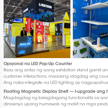
Opsyonal na LED Pop-Up Counter
Itaas ang antas ng iyong exhibition stand gamit an
customer interactions, maaaring idagdag ang count
Ang naka-integrate na LED lighting ay nagpapahus
Floating Magnetic Display Shelf — I-upgrade ang 
Magdagdag ng karagdagang functionality sa iyong 
dinisenyo upang humawak ng maliit na mga produkt