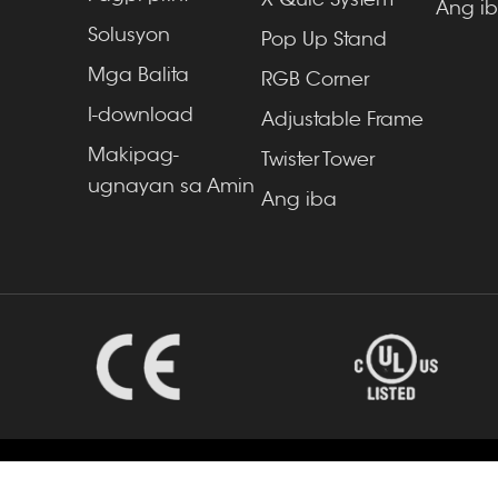
Ang i
Solusyon
Pop Up Stand
Mga Balita
RGB Corner
I-download
Adjustable Frame
Makipag-
Twister Tower
ugnayan sa Amin
Ang iba
y Changzhou Lintel Display Co.,Ltd Lahat ng
Pataka