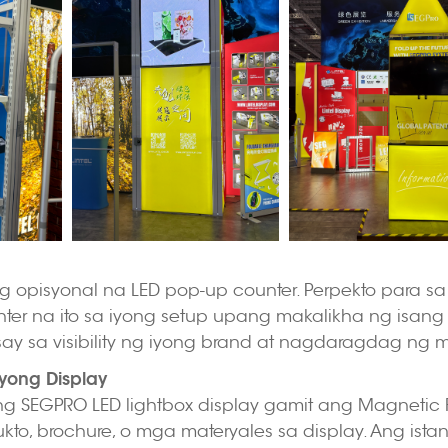
g opisyonal na LED pop-up counter. Perpekto para sa 
er na ito sa iyong setup upang makalikha ng isang k
ay sa visibility ng iyong brand at nagdaragdag ng 
Iyong Display
SEGPRO LED lightbox display gamit ang Magnetic Floa
o, brochure, o mga materyales sa display. Ang istan