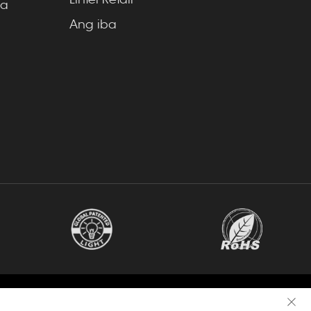
ba
Ang iba
ran sa