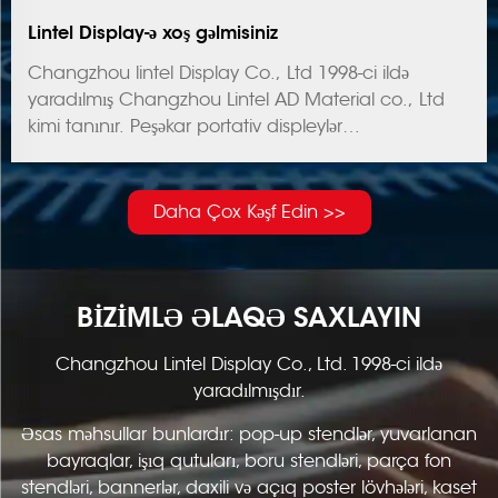
Lintel Display-ə xoş gəlmisiniz
Changzhou lintel Display Co., Ltd 1998-ci ildə
yaradılmış Changzhou Lintel AD Material co., Ltd
kimi tanınır. Peşəkar portativ displeylər
istehsalçısıdır.Lintel əsas məhsulları pop-up stend,
yuvarlanan banner, işıq qutusu, boru çərçivələri,
parça arxası...
Daha Çox Kəşf Edin >>
BIZIMLƏ ƏLAQƏ SAXLAYIN
Changzhou Lintel Display Co., Ltd. 1998-ci ildə
yaradılmışdır.
Əsas məhsullar bunlardır: pop-up stendlər, yuvarlanan
bayraqlar, işıq qutuları, boru stendləri, parça fon
stendləri, bannerlər, daxili və açıq poster lövhələri, kaset