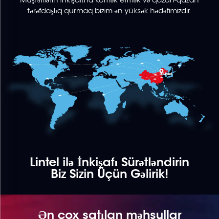
edir. Bizim
tərəfdaşlıq qurmaq bizim ən yüksək hədəfimizdir.
CE, RoHS,
FCC, RCM
və UL
sertifikatlar
bu öhdəliyi
əks etdirir.
Müştəri
məmnuniyyəti
və etibar
bizim əsas
prioritetimizdir!
Lintel ilə İnkişafı Sürətləndirin
Biz Sizin Üçün Gəlirik!
Ən çox satılan məhsullar