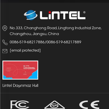
No.333, Changhong Road, Lingtong Industrial Zone,
Changzhou, Jiangsu, China
0086-519-68217886
/
0086-519-68217889
[email protected]
Lintel Daşınmaz Həll