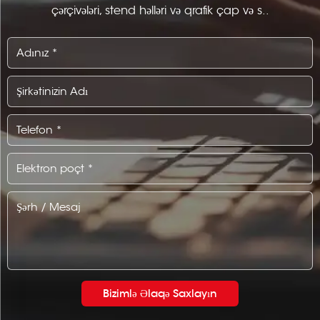
çərçivələri, stend həlləri və qrafik çap və s..
Bizimlə Əlaqə Saxlayın