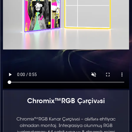
Chromix™RGB Çərçivəsi
Chromix™RGB Kənar Çərçivəsi – alətlərə ehtiyac
olmadan montaj. İnteqrasiya olunmuş RGB
işıqlandırması 64 sabit rəng və 8 dinamik rejimi