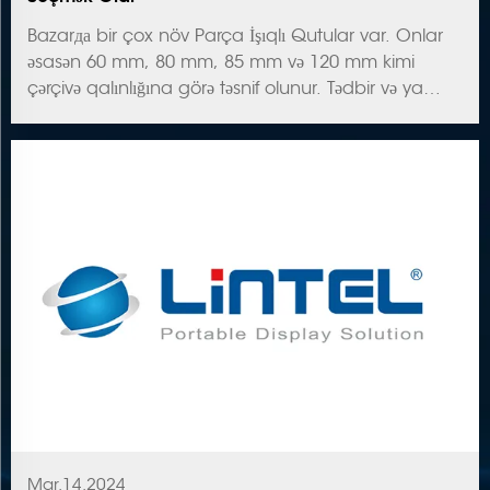
Bazarда bir çox növ Parça İşıqlı Qutular var. Onlar
əsasən 60 mm, 80 mm, 85 mm və 120 mm kimi
çərçivə qalınlığına görə təsnif olunur. Tədbir və ya
sərgi ehtiyaclarınıza əsasən uyğun və sərfəli Parça
İşıqlı Qutu necə seçmək olar? Th...
Mar.14.2024