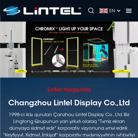
EN
Lintel haqqında
Changzhou Lintel Display Co.,Ltd
1998-ci ildə qurulan Çanzhou Lintel Display Co., Ltd. Biz
Lingtong Qrupunun yan şirkəti olaraq "Təmiz ekran
dünyaya xidmət edir" korporativ vizyonuna əməl edirik.
"Keyfiyyət, Xidmət, İnkişaf" korporativ mədəniyyətinin rəhbərliyi