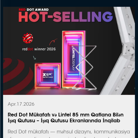
Apr.17.2026
Red Dot Mükafatı və Lintel 85 mm Qatlana Bilən
İşıq Qutusu – İşıq Qutusu Ekranlarında İnqilab
Red Dot mükafatı — məhsul dizaynı, kommunikasiya