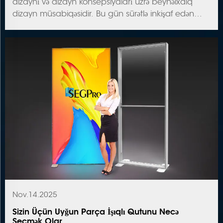
dizaynı və dizayn konsepsiyaları üzrə beynəlxalq
dizayn müsabiqəsidir. Bu gün sürətlə inkişaf edən
satış və sərgi sahəsində brendlər daima ... olmaqla
yanaşı, nümayiş etdirmə həlləri axtarır.
Nov.14.2025
Sizin Üçün Uyğun Parça İşıqlı Qutunu Necə
Seçmək Olar