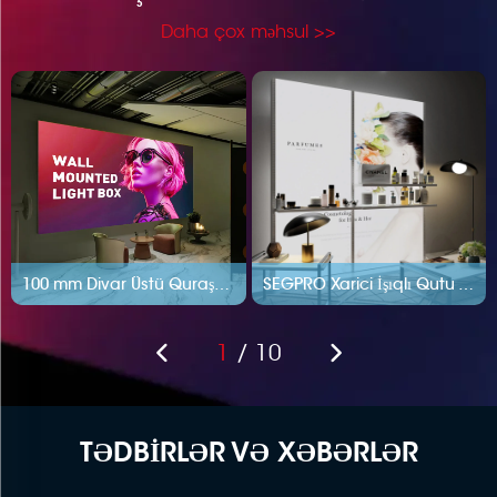
Daha çox məhsul >>
100 mm Divar Üstü Quraşdırılan Arxa işıqlı Yüngül Qutu
SEGPRO Xarici İşıqlı Qutu AA Sütunu
1
/
10
TƏDBİRLƏR VƏ XƏBƏRLƏR