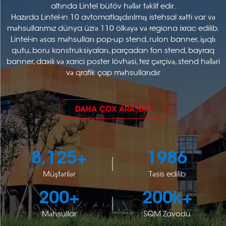
altında Lintel bütöv həllər təklif edir.
Hazırda Lintel-in 10 avtomatlaşdırılmış istehsal xətti var və
məhsullarımız dünya üzrə 110 ölkəyə və regiona ixrac edilib.
Lintel-in əsas məhsulları pop-up stend, rulon banner, işıqlı
qutu, boru konstruksiyaları, parçadan fon stend, bayraq
banner, daxili və xarici poster lövhəsi, tez çərçivə, stend həlləri
və qrafik çap məhsullarıdır
DAHA ÇOX ARAŞDIR
8,125
+
1986
Müştərilər
Təsis edilib
200
+
200
k+
Məhsullar
SQM Zavodu