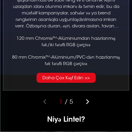
uzaqdan idarə olunma imkanı ilə təmin edir; bu da
müxtəlif kampaniyalar, sahələr və ya brend
rənglərinin asanlıqla uyğunlaşdırılmasına imkan
verir. Özbaşına duran, əyri, divara asılan, tavana
asılan, üst-üstə qoyulan və digər sərgi stendləri,
120 mm Chromix™-Alüminiumdan hazırlanmış
mağaza ekranları üçün həllər.
tək/iki tərəfli RGB çərçivə
80 mm Chromix™-Alüminium/PVC-dən hazırlanmış
tək tərəfli RGB çərçivə
Daha Çox Kəşf Edin >>
1
/
5
Niyə Lintel?