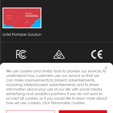
Lintel Portable Solution
We use cookies and similar tools to provide our services, to
understand how customers use our service so that we
can make improvements,to present advertisements,
including interest-based advertisements, and to share
Všechna práva vyhrazena © 2023 Energia, společnost
information about your use of our site with social media,
Changzhou Lintel Display Co., Ltd
advertising and analytics partners. If you do not want to
Zásady ochrany soukromí
accept all cookies, or if you would like to learn more about
how we use cookies, click Personalize cookies.
Blog