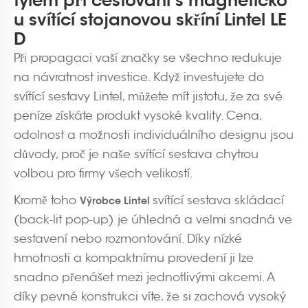
tylem při cestování s magneticko
u svítící stojanovou skříní Lintel LE
D
Při propagaci vaší značky se všechno redukuje
na návratnost investice. Když investujete do
svítící sestavy Lintel, můžete mít jistotu, že za své
peníze získáte produkt vysoké kvality. Cena,
odolnost a možnosti individuálního designu jsou
důvody, proč je naše svítící sestava chytrou
volbou pro firmy všech velikostí.
Kromě toho
svítící sestava skládací
Výrobce Lintel
(back-lit pop-up) je úhledná a velmi snadná ve
sestavení nebo rozmontování. Díky nízké
hmotnosti a kompaktnímu provedení ji lze
snadno přenášet mezi jednotlivými akcemi. A
díky pevné konstrukci víte, že si zachová vysoký