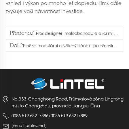
vzhled i výkon po mnoho let dopředu, čímž dále
zvyšuje vaši návratnost investice.
Předchozí:
Proč designéři maloobchodu a akcí milují 50mm kulatou trubkovou podsvícenou světelnou boxu?
Další:
Proč se modulární osvětlený stánek společnosti Lintel stal hlavní atrakcí veletrhu PRINTING United Expo?
No.333, Changhong Road, Průmyslová zóna Lingtong,
město Changzhou, provincie Jiangsu, Čína
/
0086-519-68217886
0086-519-68217889
[email protected]