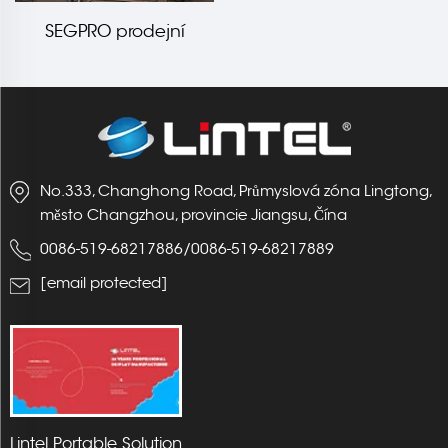
SEGPRO prodejní
světelná skříň AA
sloupek
No.333, Changhong Road, Průmyslová zóna Lingtong,
město Changzhou, provincie Jiangsu, Čína
0086-519-68217886
/
0086-519-68217889
[email protected]
Lintel Portable Solution