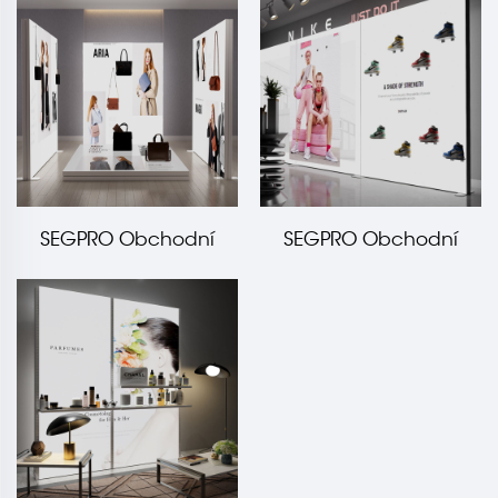
závěsnou lištou
magnetickou
děrovanou deskou
SEGPRO Obchodní
SEGPRO Obchodní
světelná skříň s
světelná skříň s
magnetickým hákem
magnetickou ocelovou
policí