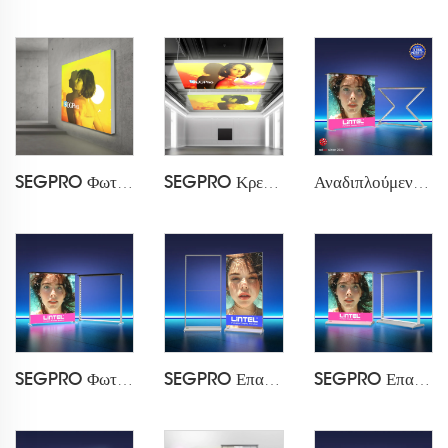
SEGPRO Φωτισμένο Κουτί από Ύφασμα 60mm με Τοίχο
SEGPRO Κρεμαστό Φωτισμένο Κουτί από Ύφασμα
Αναδιπλούμενο Κιβώτιο Φωτισμού Σταθμού Εξυπηρέτησης SEGPRO LT-ALF85Z-TA
SEGPRO Φωτισμένο Κουτί από Ύφασμα LT-ALF85-TA
SEGPRO Επαναφορτιζόμενο Φωτισμένο Κουτί από Ύφασμα LT-ALF85-T3
SEGPRO Επαναφορτιζόμενο Φωτισμένο Κουτί από Ύφασμα για Μέτρηση LT-ALF85-T3B