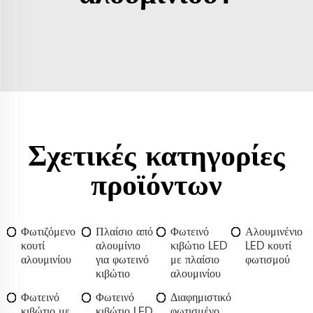
Σχετικές κατηγορίες
προϊόντων
Φωτιζόμενο
Πλαίσιο από
Φωτεινό
Αλουμινένιο
κουτί
αλουμίνιο
κιβώτιο LED
LED κουτί
αλουμινίου
για φωτεινό
με πλαίσιο
φωτισμού
κιβώτιο
αλουμινίου
Φωτεινό
Φωτεινό
Διαφημιστικό
κιβώτιο με
κιβώτιο LED
φωτισμένο