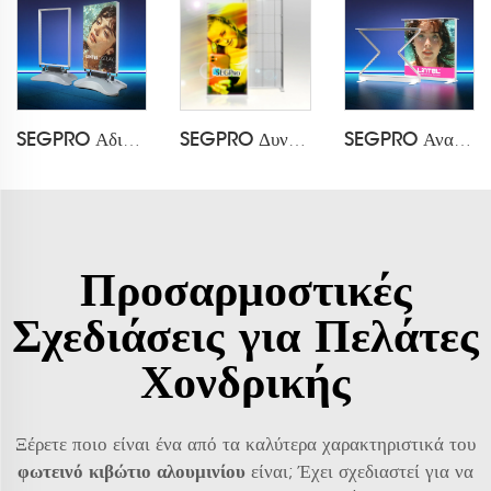
SEGPRO Αδιάβροχο Φωτισμένο Κουτί από Ύφασμα LT-ALF85-T4
SEGPRO Δυναμικό Φωτισμένο Κουτί με LED LT-DALF85
SEGPRO Αναδιπλούμενο Φορτιζόμενο Φωτισμένο Κουτί Επίδειξης με Ράφι και Κλειδαριά Αποτυπώματος LT-ALF85ZC-TA
Προσαρμοστικές
Σχεδιάσεις για Πελάτες
Χονδρικής
Ξέρετε ποιο είναι ένα από τα καλύτερα χαρακτηριστικά του
φωτεινό κιβώτιο αλουμινίου
είναι; Έχει σχεδιαστεί για να