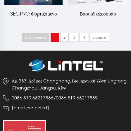
SEGPRO Φορτιζόμενο
Βασικά αξεσουάρ
Αναδιπλούμενο Φωτισμένο
μοντουλωτού κιοσκίου
Κουτί LT-ALF85ZC
SEGPRO
Προηγούμενο
1
2
3
4
Επόμενο
Αρ. 333, Δρόμος Changhong, Βιομηχανική Ζώνη Lingtong,
Changzhou, Jiangsu, Κίνα
0086-519-68217886
/
0086-519-68217889
[email protected]