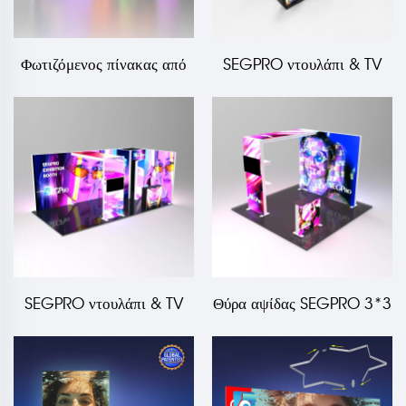
Φωτιζόμενος πίνακας από
SEGPRO ντουλάπι & TV
ύφασμα με ακανόνιστο
6*6 κιόσκι
σχήμα και γωνία
SEGPRO ντουλάπι & TV
Θύρα αψίδας SEGPRO 3*3
3*6 κιόσκι
κιόσκι