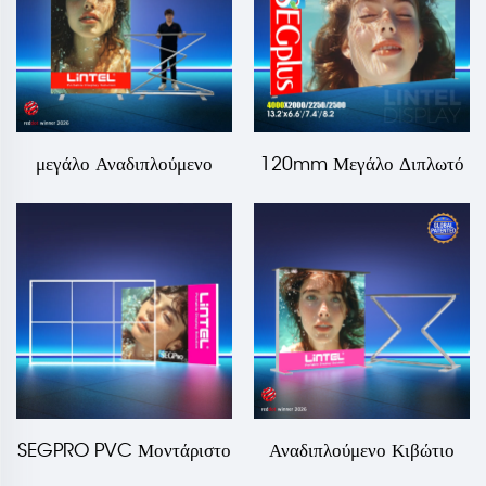
μεγάλο Αναδιπλούμενο
120mm Μεγάλο Διπλωτό
Φωτισμένο Κουτί Επίδειξης
POP UP SEG Φωτιζόμενο
85mm
Κουτί
SEGPRO PVC Μοντάριστο
Αναδιπλούμενο Κιβώτιο
Φωτιζόμενο Κουτί LT-
Φωτισμού Σταθμού