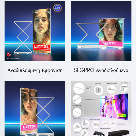
PLF120 3000*2000mm
Εξυπηρέτησης SEGPRO LT-
ALF85Z-TA
Αναδιπλούμενη Εμφάνιση
SEGPRO Αναδιπλούμενο
Κιβωτίου Φωτισμού
Φορτιζόμενο Φωτισμένο
SEGPRO LT-ALF85-Z
Κουτί Επίδειξης με Ράφι
και Κλειδαριά
Αποτυπώματος LT-
ALF85ZC-TA