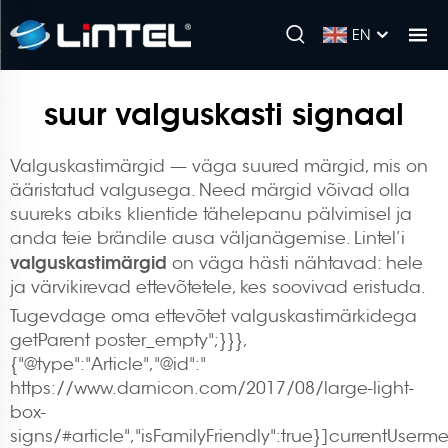
EN
suur valguskasti signaal
Valguskastimärgid — väga suured märgid, mis on
ääristatud valgusega. Need märgid võivad olla
suureks abiks klientide tähelepanu pälvimisel ja
anda teie brändile ausa väljanägemise. Lintel’i
valguskastimärgid
on väga hästi nähtavad: hele
ja värvikirevad ettevõtetele, kes soovivad eristuda.
Tugevdage oma ettevõtet valguskastimärkidega
getParent poster_empty";}}},
{"@type":"Article","@id":"
https://www.darnicon.com/2017/08/large-light-
box-
signs/#article","isFamilyFriendly":true}]currentUser
me