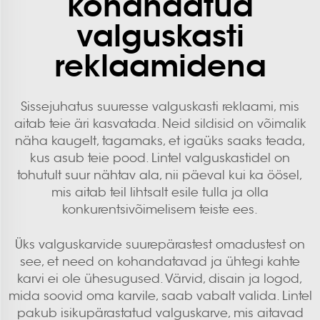
kohandatud
valguskasti
reklaamidena
Sissejuhatus suuresse valguskasti reklaami, mis
aitab teie äri kasvatada. Neid sildisid on võimalik
näha kaugelt, tagamaks, et igaüks saaks teada,
kus asub teie pood. Lintel valguskastidel on
tohutult suur nähtav ala, nii päeval kui ka öösel,
mis aitab teil lihtsalt esile tulla ja olla
konkurentsivõimelisem teiste ees.
Üks valguskarvide suurepärastest omadustest on
see, et need on kohandatavad ja ühtegi kahte
karvi ei ole ühesugused. Värvid, disain ja logod,
mida soovid oma karvile, saab vabalt valida. Lintel
pakub isikupärastatud valguskarve, mis aitavad