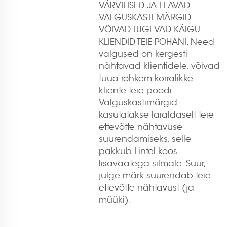
VÄRVILISED JA ELAVAD
VALGUSKASTI MÄRGID
VÕIVAD TUGEVAD KÄIGU
KLIENDID TEIE POHANI. Need
valgused on kergesti
nähtavad klientidele, võivad
tuua rohkem korralikke
kliente teie poodi.
Valguskastimärgid
kasutatakse laialdaselt teie
ettevõtte nähtavuse
suurendamiseks, selle
pakkub Lintel koos
lisavaatega silmale. Suur,
julge märk suurendab teie
ettevõtte nähtavust (ja
müüki).