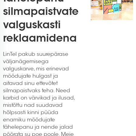
silmapaistvate
valguskasti
reklaamidena
LinTel pakub suurepärase
väljanägemisega
valguskarve, mis erinevad
möödujate hulgast ja
aitavad sinu ettevõtet
silmapaistvaks teha. Need
karbid on värvikad ja ilusad,
mistõttu nad suudavad
hõlpsasti kinni püüda
enamiku möödujate
tähelepanu ja nende jalad
pöörata su poe poole. Meie