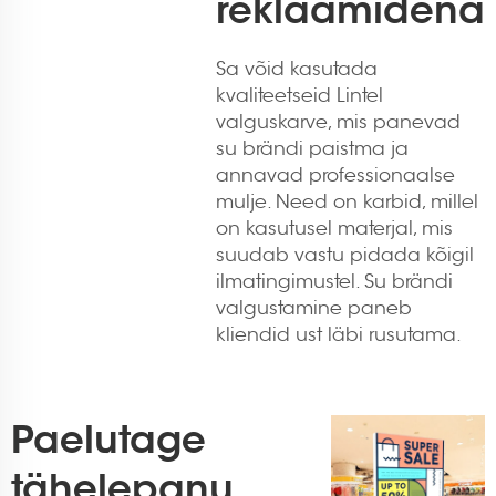
reklaamidena
Sa võid kasutada
kvaliteetseid Lintel
valguskarve, mis panevad
su brändi paistma ja
annavad professionaalse
mulje. Need on karbid, millel
on kasutusel materjal, mis
suudab vastu pidada kõigil
ilmatingimustel. Su brändi
valgustamine paneb
kliendid ust läbi rusutama.
Paelutage
tähelepanu