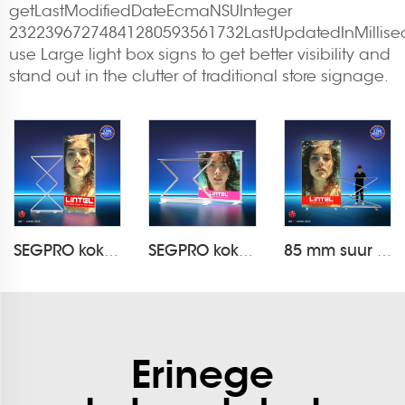
getLastModifiedDateEcmaNSUInteger
23223967274841280593561732LastUpdatedInMilli
use Large light box signs to get better visibility and
stand out in the clutter of traditional store signage.
SEGPRO kokkupandav valguskasti ekraan LT-ALF85-Z
SEGPRO kokkupanduv laaditav valguskasti laud LT-ALF85ZC-TA
85 mm suur kokkupanduv valguskasti ekraan
Erinege