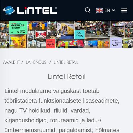
EN
AVALEHT
/
LAHENDUS
/
LINTEL RETAIL
Lintel Retail
Lintel modulaarne valguskast toetab
tööriistadeta funktsionaalsete lisaseadmete,
nagu TV-hoidikud, riiulid, vardad,
kirjandushoidjad, toruraamid ja ladu-/
ümberriietusruumid, paigaldamist, hõlmates