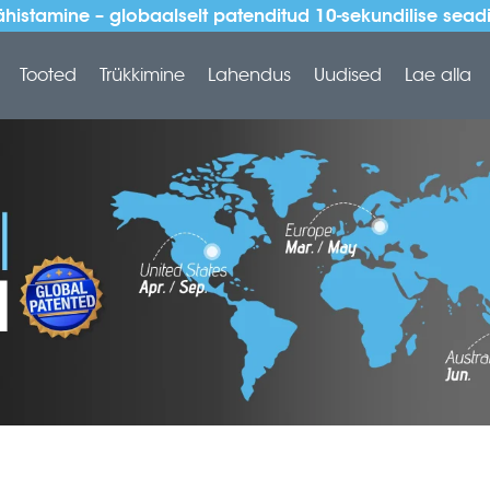
 tähistamine – globaalselt patenditud 10-sekundilise s
Tooted
Trükkimine
Lahendus
Uudised
Lae alla