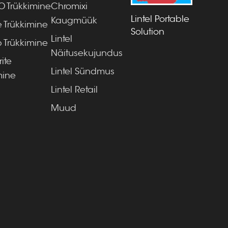
 Trükkimine
Chromixi
Lintel Portable
Kaugmüük
e Trükkimine
Solution
Lintel
 Trükkimine
Näitusekujundus
ite
Lintel Sündmus
mine
Lintel Retail
Muud