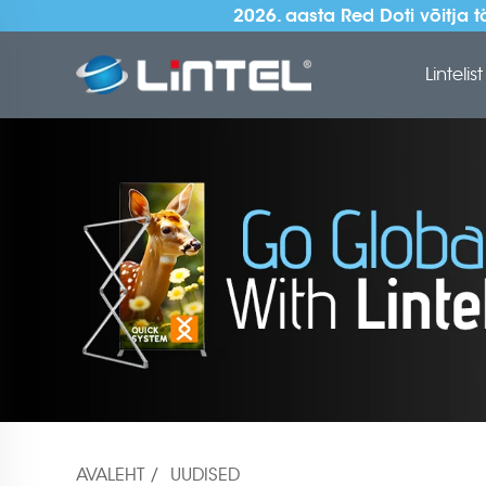
2026. aasta Red Doti võitja
Lintelist
AVALEHT
/
UUDISED