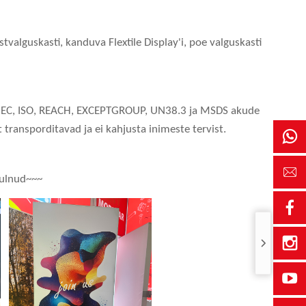
valguskasti, kanduva Flextile Display'i, poe valguskasti
atud IEC, ISO, REACH, EXCEPTGROUP, UN38.3 ja MSDS akude
transporditavad ja ei kahjusta inimeste tervist.
tulnud~~~