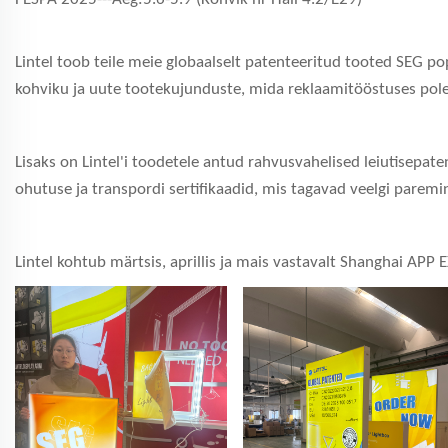
Lintel toob teile meie globaalselt patenteeritud tooted SEG po
kohviku ja uute tootekujunduste, mida reklaamitööstuses pole 
Lisaks on Lintel'i toodetele antud rahvusvahelised leiutisepa
ohutuse ja transpordi sertifikaadid, mis tagavad veelgi paremi
Lintel kohtub märtsis, aprillis ja mais vastavalt Shanghai AP