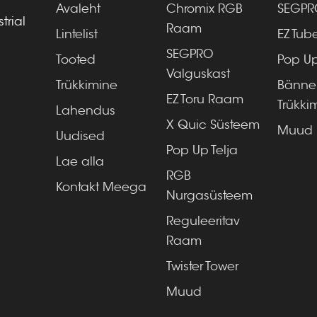
Avaleht
Chromix RGB
SEGPRO
trial
Raam
Lintelist
EZ Tub
SEGPRO
Tooted
Pop Up
Valguskast
Trükkimine
Bänner
EZ Toru Raam
Trükki
Lahendus
X Quic Süsteem
Muud
Uudised
Pop Up Telja
Lae alla
RGB
Kontakt Meega
Nurgasüsteem
Reguleeritav
Raam
Twister Tower
Muud