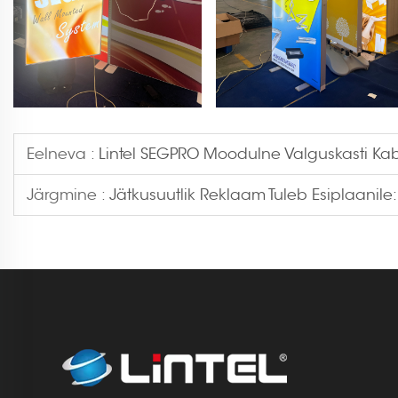
Eelneva :
Lintel SEGPRO Moodulne Valguskasti Kab
Järgmine :
Jätkusuutlik Reklaam Tuleb Esiplaanile