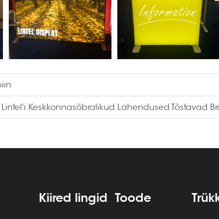
iin
: Lintel'i Keskkonnasõbralikud Lahendused Tõstavad B
Kiired lingid
Toode
Trük