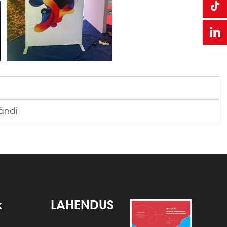
rändi
k
LAHENDUS