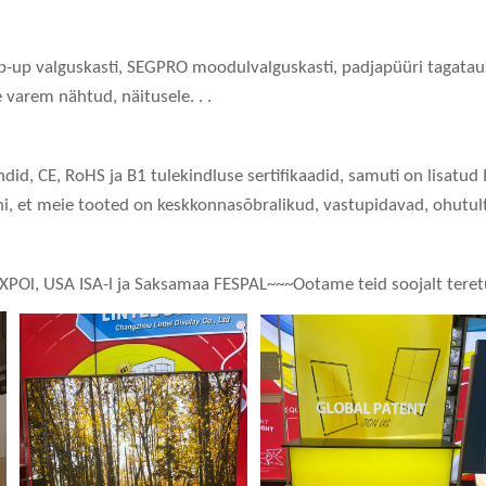
p-up valguskasti, SEGPRO moodulvalguskasti, padjapüüri tagataust
varem nähtud, näitusele. . .
tendid, CE, RoHS ja B1 tulekindluse sertifikaadid, samuti on lis
ni, et meie tooted on keskkonnasõbralikud, vastupidavad, ohutult 
P EXPOl, USA ISA-l ja Saksamaa FESPAL~~~Ootame teid soojalt tere