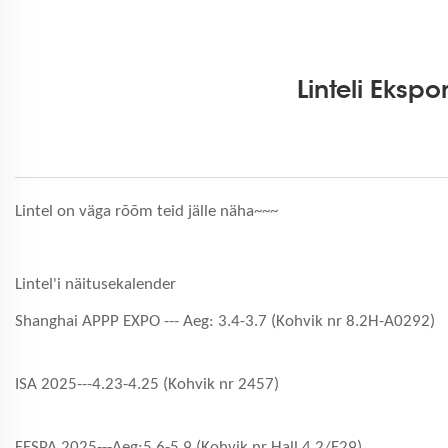
Linteli Eksp
Lintel on väga rõõm teid jälle näha~~~
Lintel'i näitusekalender
Shanghai APPP EXPO --- Aeg: 3.4-3.7 (Kohvik nr 8.2H-A0292)
ISA 2025---4.23-4.25 (Kohvik nr 2457)
FESPA 2025---Aeg:5.6-5.9 (Kohvik nr Hall 4.2/E29)