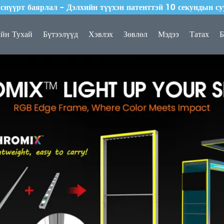
нүүрт баярлал – Дэлхийн түүхэн патенттэй 10 секундын су
-ийн Тухай
Бүтээлүүд
Хэвлэх
Зөвлөл
Мэдээ
Татах
Б