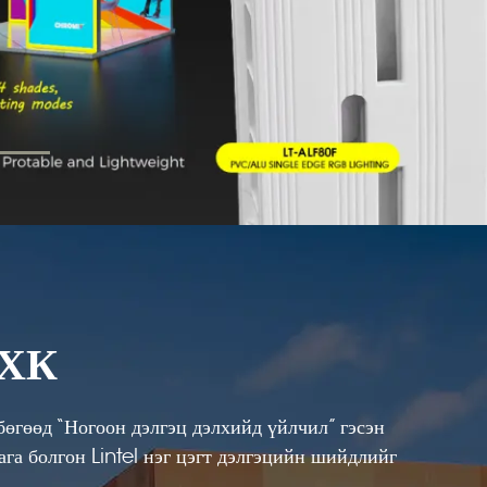
ХХК
бөгөөд “Ногоон дэлгэц дэлхийд үйлчил” гэсэн
га болгон Lintel нэг цэгт дэлгэцийн шийдлийг