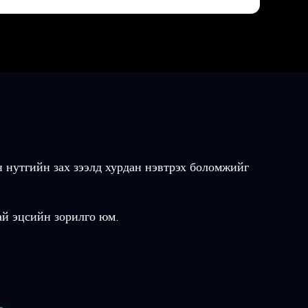
н нутгийн зах зээлд хурдан нэвтрэх боломжийг
ай эцсийн зорилго юм.