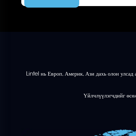
Lintel нь Европ, Америк, Ази дахь олон улса
Үйлчлүүлэгчдийг өсөж