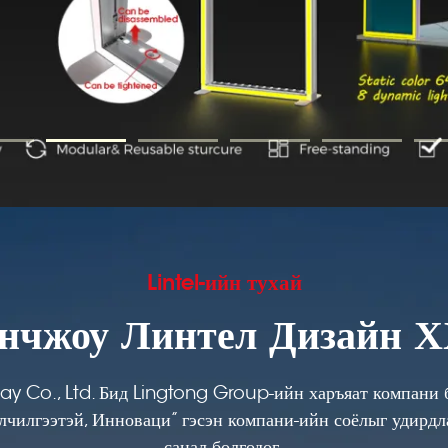
Lintel-ийн тухай
нчжоу Линтел Дизайн 
lay Co., Ltd. Бид Lingtong Group-ийн харъяат компани 
лчилгээтэй, Инноваци” гэсэн компани-ийн соёлыг удирдла
санал болгодог.