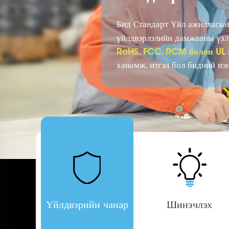
Бид Стандарт Үйл ажиллагаа
үйлдвэрлэлийн дамжааны үзлэ
RoHS, FCC, RCM болон UL
ханамж, итгэл бол бидний нэ
Үйлдвэрийн чанар
Шинэчлэх