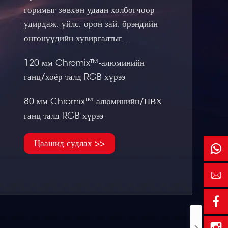
горимыг зөвхөн удаан холбогчоор
удирдаж, үйлс, орон зай, брэндийн
өнгөнүүдийн хувиргалтыг
хялбарчилж. Өөрсдийн сууриар
120 мм Chromix™-алюминийн
зогсож, нугалмуй, хана, тааз,
ганц/хоёр талд RGB хүрээ
давхардмуй болойн бүх төрлийн
арилжааны үзүүлэлт, дэлгүүрт
80 мм Chromix™-алюминийн/ПВХ
харуулалтын шийдлүүд.
ганц талд RGB хүрээ
Цаашид судлах >>