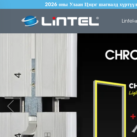
2026 оны Улаан Цэцэг шагналд хүртүүлс
Lintel