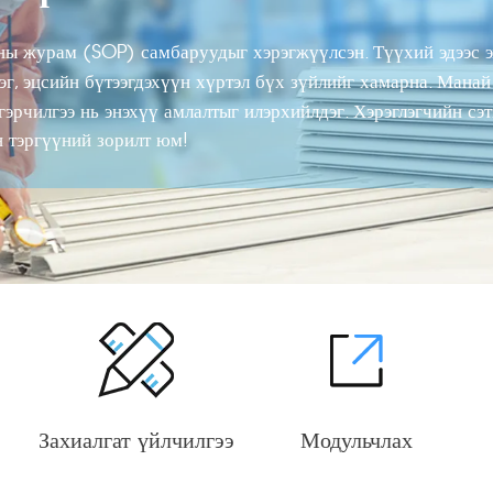
ны журам (SOP) самбаруудыг хэрэгжүүлсэн. Түүхий эдээс э
г, эцсийн бүтээгдэхүүн хүртэл бүх зүйлийг хамарна. Мана
гэрчилгээ нь энэхүү амлалтыг илэрхийлдэг. Хэрэглэгчийн сэт
н тэргүүний зорилт юм!
Захиалгат үйлчилгээ
Модульчлах