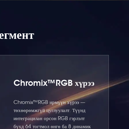
сегмент
Chromix™RGB хүрээ
Chromix™RGB ирмүүн хүрээ —
төхөөрөмжгүй цуглуулалт. Түүнд
интеграцилан орсон RGB гэрлэлт
бүхд 64 тогтмол өнгө ба 8 динамик