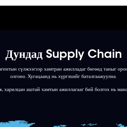
Дундад Supply Chain
д агентын сүлжээгээр хамтран ажилладаг бөгөөд таныг оро
олгоно. Хугацаанд нь хүргэхийг баталгаажуулна.
, харилцан аштай хамтын ажиллагааг бий болгох нь ман