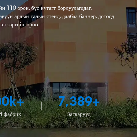
н 110 орон, бүс нутагт борлуулагддаг.
аавуун ардын талын стенд, далбаа баннер, дотоод
эл зэргийг орно.
00
k+
7,389
+
 фабрик
Загварууд