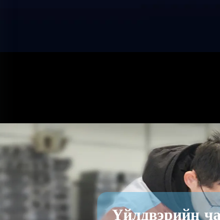
Үйлдвэрийн ч