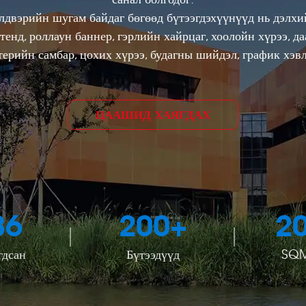
лдвэрийн шугам байдаг бөгөөд бүтээгдэхүүнүүд нь дэлхий
тенд, роллаун баннер, гэрлийн хайрцаг, хоолойн хүрээ, д
терийн самбар, цохих хүрээ, будагны шийдэл, график хэвл
ЦААШИД ХАЯГДАХ
86
200
+
2
гдсан
Бүтээдүүд
SQM