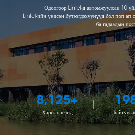
Одоогоор Lintel-д автомжуулсан 10 үй
Lintel-ийн үндсэн бүтээгдэхүүнүүд бол поп ап с
ба гадаадын пос
8,125
+
19
Харилцагчид
Байгуула