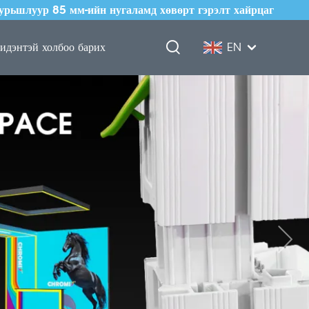
урьшлуур 85 мм-ийн нугаламд хөвөрт гэрэлт хайрцаг
идэнтэй холбоо барих
EN