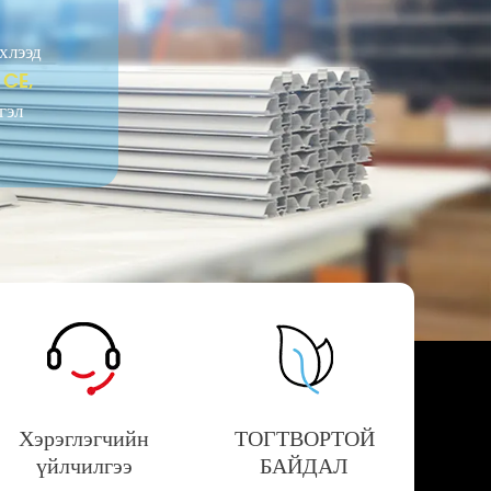
хлээд
CE,
й
гэл
Хэрэглэгчийн
ТОГТВОРТОЙ
үйлчилгээ
БАЙДАЛ