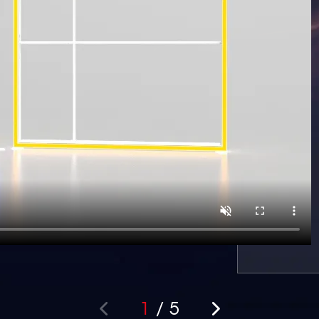
1
/
5