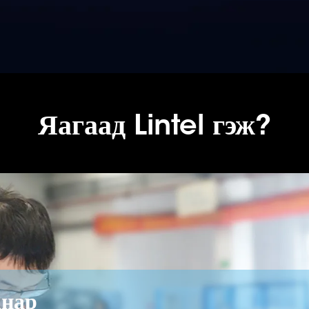
Яагаад Lintel гэж?
анар