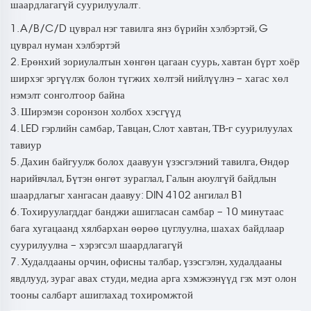
шаардлагагүй суурилуулалт.
1. A/B/C/D цуврал нэг тавилга янз бүрийн хэлбэртэй, G
цуврал нуман хэлбэртэй
2. Ерөнхий зориулалтын хөнгөн цагаан суурь, хавтан бүрт хоёр
ширхэг эргүүлэх болон түгжих хөлтэй нийлүүлнэ – хагас хөл
нэмэлт сонголтоор байна
3. Ширэмэн соронзон холбох хэсгүүд
4. LED гэрлийн самбар, Тавцан, Слот хавтан, ТВ-г суурилуулах
тавиур
5. Дахин байгуулж болох даавуун үзэсгэлэний тавилга, Өндөр
нарийвчлал, Бүтэн өнгөт зураглал, Галын аюулгүй байдлын
шаардлагыг хангасан даавуу: DIN 4102 ангилал B1
6. Тохируулагддаг банджи ашигласан самбар – 10 минутаас
бага хугацаанд хялбархан өөрөө цуглуулна, шахах байдлаар
суурилуулна – хэрэгсэл шаардлагагүй
7. Худалдааны орчин, офисны талбар, үзэсгэлэн, худалдааны
явдлууд, зураг авах студи, медиа арга хэмжээнүүд гэх мэт олон
тооны салбарт ашиглахад тохиромжтой