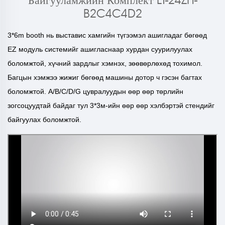
Байгууламжийн Комплект LT-24ZH-
B2C4C4D2
3*
6
m booth нь выставис хамгийн түгээмэл ашигладаг бөгөөд
EZ модуль системийг ашигласнаар хурдан суурилуулах
боломжтой, хүчний зардлыг хэмнэх, зөөвөрлөхөд тохимол.
Багцын хэмжээ жижиг бөгөөд машины дотор ч гэсэн багтах
боломжтой. A/B/C/D/G цувралуудын өөр өөр төрлийн
зогсоцуудтай байдаг тул 3*3м-ийн өөр өөр хэлбэртэй стендийг
байгуулах боломжтой.