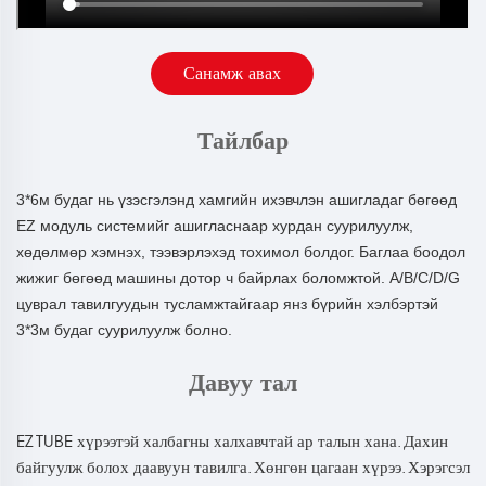
Санамж авах
Тайлбар
3*6м будаг нь үзэсгэлэнд хамгийн ихэвчлэн ашигладаг бөгөөд
EZ модуль системийг ашигласнаар хурдан суурилуулж,
хөдөлмөр хэмнэх, тээвэрлэхэд тохимол болдог. Баглаа боодол
жижиг бөгөөд машины дотор ч байрлах боломжтой. A/B/C/D/G
цуврал тавилгуудын тусламжтайгаар янз бүрийн хэлбэртэй
3*3м будаг суурилуулж болно.
Давуу тал
EZ TUBE хүрээтэй халбагны халхавчтай ар талын хана. Дахин
байгуулж болох даавуун тавилга. Хөнгөн цагаан хүрээ. Хэрэгсэл