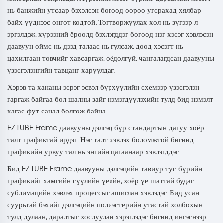
нь банжийн утсаар бэхэлсэн бөгөөд өөрөө угсрахад хялбар
байх үүднээс өнгөт кодтой. Тогтворжуулах хөл нь зүгээр л
эргэлдэж, хүрээний ёроолд бэхлэгддэг бөгөөд нэг хэсэг хэвлэсэн
даавуун оймс нь дээд талаас нь гулсаж, доод хэсэгт нь
цахилгаан товчийг хавсаргаж, оёдолгүй, чангалагдсан даавууны
үзэсгэлэнгийн тавцанг харуулдаг.
Хэрэв та хананы эсрэг эсвэл бүрхүүлийн схемээр үзэсгэлэн
гаргаж байгаа бол шалны зайг нэмэгдүүлэхийн тулд бид нэмэлт
хагас фут санал болгож байна.
EZ TUBE Frame даавууны дэлгэц бүр стандартын дагуу хоёр
талт графиктай ирдэг. Нэг талт хэвлэх боломжтой бөгөөд
графикийн урвуу тал нь энгийн цагаанаар хэвлэгддэг.
Бид EZ TUBE Frame даавууны дэлгэцийн тавиур тус бүрийн
графикийг хамгийн сүүлийн үеийн, хоёр үе шаттай будаг-
сублимацийн хэвлэх процессыг ашиглан хэвлэдэг. Бид усан
суурьтай бэхийг дэлгэцийн полиэстерийн утастай холбохын
тулд дулаан, даралтыг хослуулан хэрэглэдэг бөгөөд ингэснээр