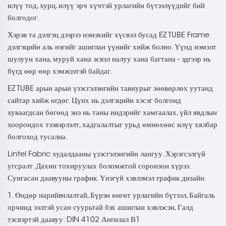
илүү тод, хурц, илүү эрч хүчтэй урлагийн бүтээлүүдийг бий
болгодог.
Хэрэв та дэлгэц дээрээ нэмэхийг хүсвэл бусад EZ TUBE Frame
дэлгэцийн аль нэгийг ашиглан үүнийг хийж болно. Үүнд нэмэлт
шулуун хана, муруй хана эсвэл налуу хана багтана - эдгээр нь
бүгд өөр өөр хэмжээтэй байдаг.
EZ TUBE арын арын үзэсгэлэнгийн тавиурыг зөөвөрлөх уутанд
сайтар хийж өгдөг. Цүнх нь дэлгэцийн хэсэг болгонд
хуваагдсан бөгөөд энэ нь таны индэрийг хамгаалах, үйл явдлын
хоорондох тээвэрлэлт, хадгалалтыг урьд өмнөхөөс илүү хялбар
болгоход тусална.
Lintel Fabric худалдааны үзэсгэлэнгийн лангуу. Хэрэгсэлгүй
угсралт. Дахин тохируулах боломжтой соронзон хүрээ.
Сунгасан даавууны график. Үнэгүй хэвлэмэл график дизайн.
1. Өндөр нарийвчлалтай, Бүрэн өнгөт урлагийн бүтээл, Байгаль
орчинд ээлтэй усан суурьтай бэх ашиглан хэвлэсэн, Галд
тэсвэртэй даавуу: DIN 4102 Ангилал В1