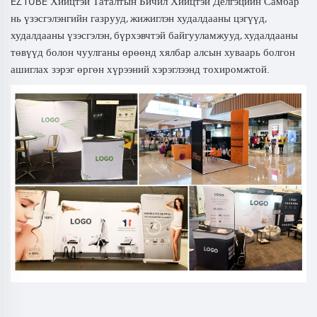
EZ TUBE Хийцтэй Таталтын Бичил Хийцтэй Делгэцийн Самбар
нь үзэсгэлэнгийн газрууд, жижиглэн худалдааны цэгүүд,
худалдааны үзэсгэлэн, бүрхэвчтэй байгууламжууд, худалдааны
төвүүд болон чуулганы өрөөнд хялбар алсын хуваарь болгон
ашиглах зэрэг өргөн хүрээний хэрэглээнд тохиромжтой.