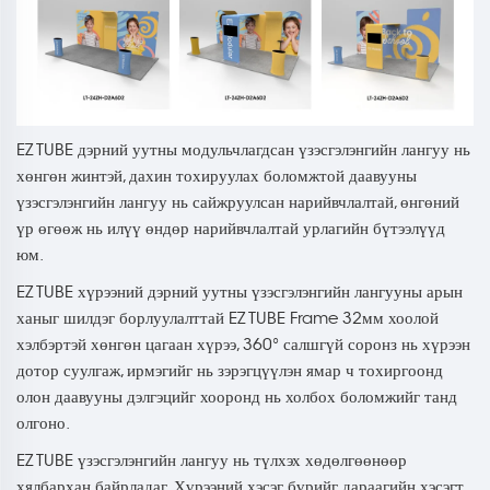
EZ TUBE дэрний уутны модульчлагдсан үзэсгэлэнгийн лангуу нь
хөнгөн жинтэй, дахин тохируулах боломжтой даавууны
үзэсгэлэнгийн лангуу нь сайжруулсан нарийвчлалтай, өнгөний
үр өгөөж нь илүү өндөр нарийвчлалтай урлагийн бүтээлүүд
юм.
EZ TUBE хүрээний дэрний уутны үзэсгэлэнгийн лангууны арын
ханыг шилдэг борлуулалттай EZ TUBE Frame 32мм хоолой
хэлбэртэй хөнгөн цагаан хүрээ, 360° салшгүй соронз нь хүрээн
дотор суулгаж, ирмэгийг нь зэрэгцүүлэн ямар ч тохиргоонд
олон даавууны дэлгэцийг хооронд нь холбох боломжийг танд
олгоно.
EZ TUBE үзэсгэлэнгийн лангуу нь түлхэх хөдөлгөөнөөр
хялбархан байрладаг. Хүрээний хэсэг бүрийг дараагийн хэсэгт