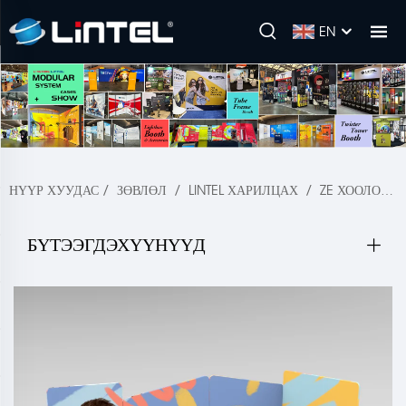
EN
НҮҮР ХУУДАС
/
ЗӨВЛӨЛ
/
LINTEL ХАРИЛЦАХ
/
ZE ХООЛОЙН ХҮРЭЭ ТАВИЛГА
БҮТЭЭГДЭХҮҮНҮҮД