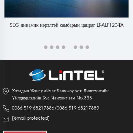
SEG динамик нэрэлтэй самбарын цацраг LT-ALF120-TA
S
Хятадын Жянсу аймаг Чанчжоу хот, Лингтунгийн
Үйлдвэрлэлийн Бүс, Чанхонг зам No.333
0086-519-68217886
/
0086-519-68217889
[email protected]