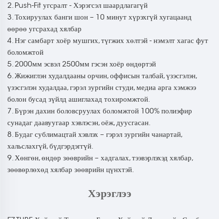
2. Push-Fit угсралт - Хэрэгсэл шаардлагагүй
3. Тохируулах банги шон – 10 минут хүрэхгүй хугацаанд
өөрөө угсрахад хялбар
4. Нэг самбарт хоёр мушгих, түгжих хөлтэй - нэмэлт хагас фут
боломжтой
5. 2000мм эсвэл 2500мм гэсэн хоёр өндөртэй
6. Жижиглэн худалдааны орчин, оффисын талбай, үзэсгэлэн,
үзэсгэлэн худалдаа, гэрэл зургийн студи, медиа арга хэмжээ
болон бусад зүйлд ашиглахад тохиромжтой.
7. Бүрэн дахин боловсруулах боломжтой 100% полиэфир
сунадаг даавуугаар хэвлэсэн, оёж, дуусгасан.
8. Будаг сублимацтай хэвлэх – гэрэл зургийн чанартай,
хальслахгүй, бүдгэрдэггүй.
9. Хөнгөн, өндөр зөөврийн – хадгалах, тээвэрлэхэд хялбар,
зөөвөрлөхөд хялбар зөөврийн цүнхтэй.
Хэрэглээ