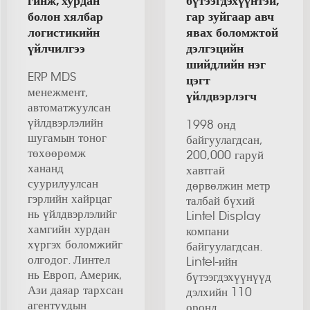
гинж, хурдан
бүтээгдэхүүнтэй,
болон хялбар
гар зуйгаар авч
логистикийн
явах боломжтой
үйлчилгээ
дэлгэцийн
шийдлийн нэг
ERP MDS
цэгт
менежмент,
үйлдвэрлэгч
автоматжуулсан
үйлдвэрлэлийн
1998 онд
шугамын тоног
байгуулагдсан,
төхөөрөмж
200,000 гаруй
хананд
хавтгай
суурилуулсан
дөрвөлжин метр
гэрлийн хайрцаг
талбай бүхий
нь үйлдвэрлэлийг
Lintel Display
хамгийн хурдан
компани
хүргэх боломжийг
байгуулагдсан.
олгодог. Линтел
Lintel-ийн
нь Европ, Америк,
бүтээгдэхүүнүүд
Ази даяар тархсан
дэлхийн 110
агентуудын
оронд