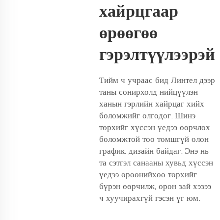
хайрцгаар
өрөөгөө
гэрэлтүүлээрэй
Тийм ч учраас бид Линтел дээр
таны сонирхолд нийцүүлэн
ханын гэрлийн хайрцаг хийх
боломжийг олгодог. Шинэ
төрхийг хүссэн үедээ өөрчлөх
боломжтой тоо томшгүй олон
график, дизайн байдаг. Энэ нь
та сэтгэл санааны хувьд хүссэн
үедээ өрөөнийхөө төрхийг
бүрэн өөрчилж, орон зай хэзээ
ч хуучирахгүй гэсэн үг юм.