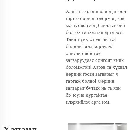
Ханын гэрлийн хайрцаг бол
гэртээ өөрийн өвөрмөц хэв
маяг, өвөрмөц байдлыг бий
болгох гайхалтай арга юм.
Танд цүнх хэрэгтэй тул
бидний танд зориулж
хийсэн олон гоё
загваруудаас сонголт хийх
боломжтой! Хэрэв та хүсвэл
өөрийн гэсэн загварыг ч
гаргаж болно! Өөрийн
загварыг бүтээх нь та хэн
бэ, юунд дуртайгаа
илэрхийлэх арга юм.
Хананд