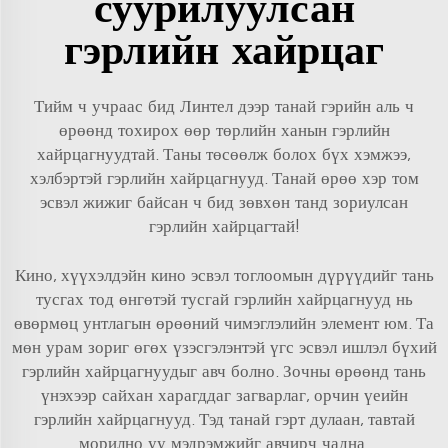
суурилуулсан
гэрлийн хайрцаг
Тийм ч учраас бид Линтел дээр танай гэрийн аль ч
өрөөнд тохирох өөр төрлийн ханын гэрлийн
хайрцагнуудтай. Таны төсөөлж болох бүх хэмжээ,
хэлбэртэй гэрлийн хайрцагнууд. Танай өрөө хэр том
эсвэл жижиг байсан ч бид зөвхөн танд зориулсан
гэрлийн хайрцагтай!
Кино, хүүхэлдэйн кино эсвэл тоглоомын дүрүүдийг тань
тусгах тод өнгөтэй тусгай гэрлийн хайрцагнууд нь
өвөрмөц унтлагын өрөөний чимэглэлийн элемент юм. Та
мөн урам зориг өгөх үзэсгэлэнтэй үгс эсвэл ишлэл бүхий
гэрлийн хайрцагнуудыг авч болно. Зочны өрөөнд тань
үнэхээр сайхан харагддаг загварлаг, орчин үеийн
гэрлийн хайрцагнууд. Тэд танай гэрт дулаан, тавтай
морилно уу мэдрэмжийг авчирч чадна.