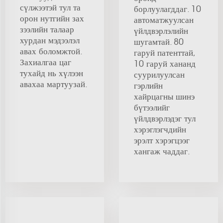
сүлжээтэй тул та
борлуулагддаг. 10
орон нутгийн зах
автоматжуулсан
зээлийн талаар
үйлдвэрлэлийн
хурдан мэдээлэл
шугамтай. 80
авах боломжтой.
гаруй патенттай,
Захиалгаа цаг
10 гаруй хананд
тухайд нь хүлээн
суурилуулсан
авахаа мартуузай.
гэрлийн
хайрцагны шинэ
бүтээлийг
үйлдвэрлэдэг тул
хэрэглэгчдийн
эрэлт хэрэгцээг
хангаж чаддаг.