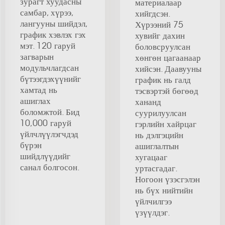
зурагт хуудасны
материалаар
самбар, хүрээ,
хийгдсэн.
лангууны шийдэл,
Хүрээний 75
график хэвлэх гэх
хувийг дахин
мэт. 120 гаруй
боловсруулсан
загварын
хөнгөн цагаанаар
модульчлагдсан
хийсэн. Даавууны
бүтээгдэхүүнийг
график нь галд
хамтад нь
тэсвэртэй бөгөөд
ашиглах
хананд
боломжтой. Бид
суурилуулсан
10,000 гаруй
гэрлийн хайрцаг
үйлчлүүлэгчдэд
нь дэлгэцийн
бүрэн
ашиглалтын
шийдлүүдийг
хугацааг
санал болгосон.
уртасгадаг.
Ногоон үзэсгэлэн
нь бүх нийтийн
үйлчилгээ
үзүүлдэг.