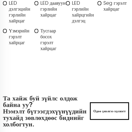
LED
LED даавуун
LED
Seg гэрэлт
дэлгэцийн
гэрлийн
гэрлийн
хайрцаг
гэрлийн
хайрцаг
хайрцгийн
хайрцаг
дэлгэц
Үзмэрийн
Тусгаар
гэрэлт
босох
хайрцаг
гэрэлт
хайрцаг
Та хайж буй зүйлс олдож
байна уу?
Нэмэлт бүтээгдэхүүнүүдийн
Одоо үнэлгээ хүснэгт
тухайд зөвлөхдөөс биднийг
холбогтун.