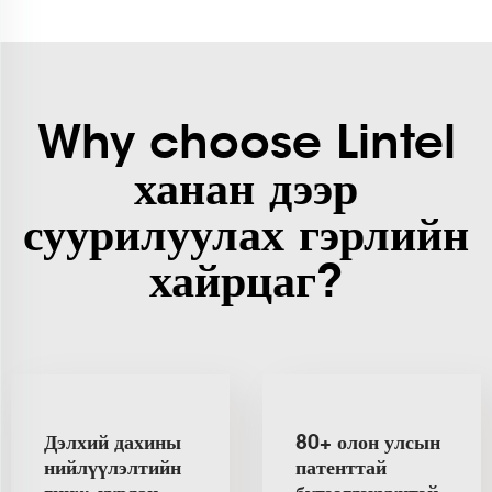
Why choose Lintel
ханан дээр
суурилуулах гэрлийн
хайрцаг?
Дэлхий дахины
80+ олон улсын
нийлүүлэлтийн
патенттай