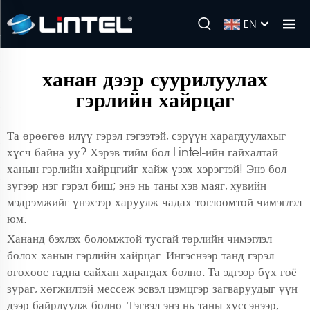
EN
ханан дээр суурилуулах
гэрлийн хайрцаг
Та өрөөгөө илүү гэрэл гэгээтэй, сэрүүн харагдуулахыг
хүсч байна уу? Хэрэв тийм бол Lintel-ийн гайхалтай
ханын гэрлийн хайрцгийг хайж үзэх хэрэгтэй! Энэ бол
зүгээр нэг гэрэл биш; энэ нь таны хэв маяг, хувийн
мэдрэмжийг үнэхээр харуулж чадах тоглоомтой чимэглэл
юм.
Хананд бэхлэх боломжтой тусгай төрлийн чимэглэл
болох ханын гэрлийн хайрцаг. Ингэснээр танд гэрэл
өгөхөөс гадна сайхан харагдах болно. Та эдгээр бүх гоё
зураг, хөгжилтэй мессеж эсвэл цэмцгэр загваруудыг үүн
дээр байрлуулж болно. Тэгвэл энэ нь таны хүссэнээр,