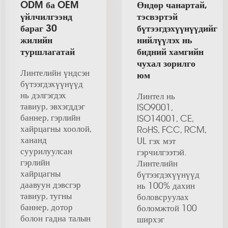
ODM ба OEM
Өндөр чанартай,
үйлчилгээнд
тэсвэртэй
бараг 30
бүтээгдэхүүнүүдийг
жилийн
нийлүүлэх нь
туршлагатай
бидний хамгийн
чухал зорилго
Линтелийн үндсэн
юм
бүтээгдэхүүнүүд
нь дэлгэгдэх
Линтел нь
тавиур, эвхэгддэг
ISO9001,
баннер, гэрлийн
ISO14001, CE,
хайрцагны хоолой,
RoHS, FCC, RCM,
хананд
UL гэх мэт
суурилуулсан
гэрчилгээтэй.
гэрлийн
Линтелийн
хайрцагны
бүтээгдэхүүнүүд
даавуун дэвсгэр
нь 100% дахин
тавиур, тугны
боловсруулах
баннер, дотор
боломжтой 100
болон гадна талын
ширхэг