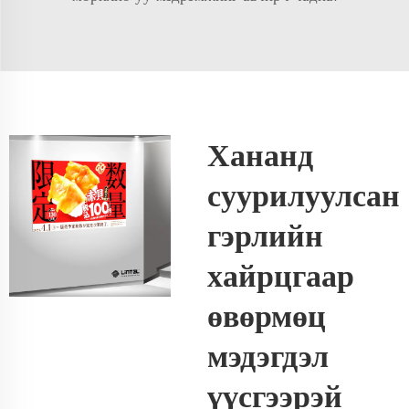
Хананд
суурилуулсан
гэрлийн
хайрцгаар
өвөрмөц
мэдэгдэл
үүсгээрэй