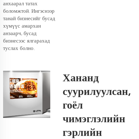
анхаарал татах
боломжтой. Ингэснээр
танай бизнесийг бусад
хүмүүс амархан
анзаарч, бусад
бизнесээс ялгарахад
туслах болно.
Хананд
суурилуулсан,
гоёл
чимэглэлийн
гэрлийн