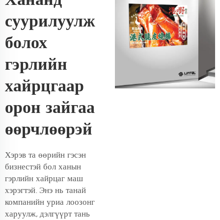
суурилуулж
болох
гэрлийн
хайрцгаар
орон зайгаа
өөрчлөөрэй
Хэрэв та өөрийн гэсэн
бизнестэй бол ханын
гэрлийн хайрцаг маш
хэрэгтэй. Энэ нь танай
компанийн уриа лоозонг
харуулж, дэлгүүрт тань