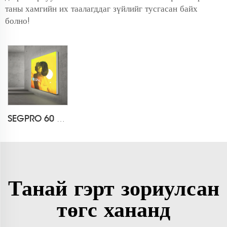
таны хамгийн их таалагддаг зүйлийг тусгасан байх
болно!
SEGPRO 60 мм Ардаас гэрэлтэй, Хананд суурилуулах зориулалттай Гэрэлт Даавуун Ширээний Хайрцаг
Танай гэрт зориулсан
төгс хананд