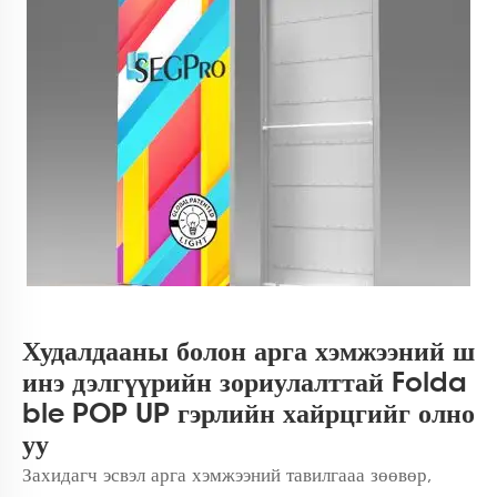
Худалдааны болон арга хэмжээний ш
инэ дэлгүүрийн зориулалттай Folda
ble POP UP гэрлийн хайрцгийг олно
уу
Захидагч эсвэл арга хэмжээний тавилгааа зөөвөр,