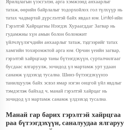
Ярилцлагын үзэсгэлэн, арга хэмжээнд анхаарлыг
татаж, өөрийн байрлалыг тодорхойлох гол түлхүүр нь
татах чадвартай дүрслэлтэй байх явдал юм. Lintel-ийн
Гэрэлтэй Хайрцагны Нээгдэх Хураагддаг Загвар нь
гудамжны хүн амын болон боломжит
үйлчлүүлэгчдийн анхаарлыг татаж, тэдгээрийг татах
хамгийн тохиромжтой арга юм. Орчин үеийн загвар,
гэрэлтэй хайрцгаар таны бүтээгдэхүүн, сурталчилгааг
бусдаас ялгаруулж, зочидод үл мартамж урт удаан
санамж үлдээхэд тусална. Шинэ бүтээгдэхүүнээ
танилцуулж байх эсвэл ямар нэгэн онцгой үйл явдлыг
тэмдэглэж байхад ч, манай гэрэлтэй хайрцаг нь
зочидод үл мартамж санамж үлдээхэд тусална.
Манай гар барих гэрэлтэй хайрцгаа
раа бүтээгдэхүүн, саналуудаа ялгаруу