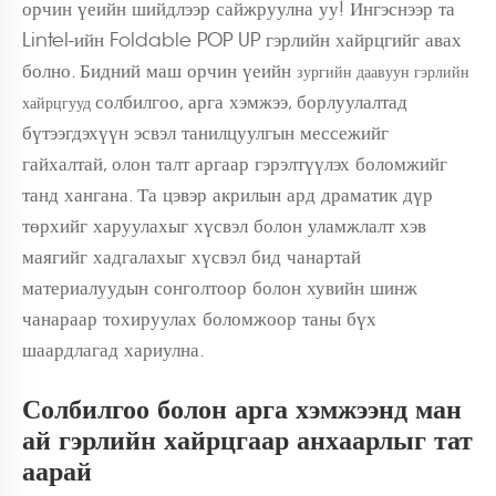
орчин үеийн шийдлээр сайжруулна уу! Ингэснээр та
Lintel-ийн Foldable POP UP гэрлийн хайрцгийг авах
болно. Бидний маш орчин үеийн
зургийн даавуун гэрлийн
солбилгоо, арга хэмжээ, борлуулалтад
хайрцгууд
бүтээгдэхүүн эсвэл танилцуулгын мессежийг
гайхалтай, олон талт аргаар гэрэлтүүлэх боломжийг
танд хангана. Та цэвэр акрилын ард драматик дүр
төрхийг харуулахыг хүсвэл болон уламжлалт хэв
маягийг хадгалахыг хүсвэл бид чанартай
материалуудын сонголтоор болон хувийн шинж
чанараар тохируулах боломжоор таны бүх
шаардлагад хариулна.
Солбилгоо болон арга хэмжээнд ман
ай гэрлийн хайрцгаар анхаарлыг тат
аарай