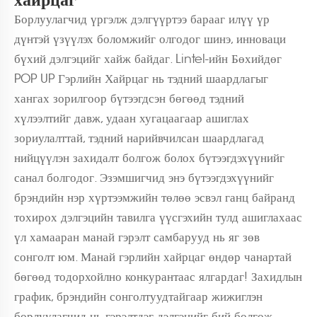
Борлуулагчид үргэлж дэлгүүртээ барааг илүү үр
дүнтэй үзүүлэх боломжийг олгодог шинэ, инноваци
бүхий дэлгэцийг хайж байдаг. Lintel-ийн Бөхийдөг
POP UP Гэрлийн Хайрцаг нь тэдний шаардлагыг
хангах зорилгоор бүтээгдсэн бөгөөд тэдний
хүлээлтийг давж, удаан хугацаагаар ашиглах
зориулалттай, тэдний нарийвчилсан шаардлагад
нийцүүлэн захидалт болгож болох бүтээгдэхүүнийг
санал болгодог. Эзэмшигчид энэ бүтээгдэхүүнийг
брэндийн нэр хүртээмжийн төлөө эсвэл ганц байранд
тохирох дэлгэцийн тавилга үүсгэхийн тулд ашиглахаас
үл хамааран манай гэрэлт самбарууд нь яг зөв
сонголт юм. Манай гэрлийн хайрцаг өндөр чанартай
бөгөөд тодорхойлно конкурантаас ялгардаг! Захидлын
график, брэндийн сонголтуудтайгаар жижиглэн
борлуулагчид нь гэрэлтдэг дэлгэцийг бий болгож,