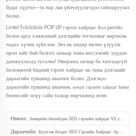
будаг хүртэл—та нар лав үйлчлүүлэгчдээ гайхшруулах
болно.
Lintel Foldable POP UP гэрэлт хайрцаг бол ритейл
болон арга хэмжээний дэлгэцийн тоглоомыг өөрчилж
чадах хүчин зүйл юм. Энэ нь өндөр нөлөө үзүүлэх
орон зайг бий болгох замаар таны мессежийг хурдан
дамжуулахад тусална! Өвөрмөц загвар ба хязгааргүй
боломжтой бидний гэрэлт хайрцаг нь таны дэлгэцийг
дараагийн түвшинд аваачих болно. Дэлгэцээ
дараагийн түвшинд аваачиж,
таны
хувцас гэрлийн хайрцаг
бизнесийг илүү сайн талаар өөрчилөөд өгнө.
Өмнөх :
Зөөврийн бөхийгдөх SEG гэрлийн хайрцаг VS уламжлалт дэлгэцүүд
Дараачийн :
Буулгаж болдог SEG Гэрлийн Хайрцаг: Арга Хэмжээний Фондын Төгсгөлд Хурдан Суурилуулах