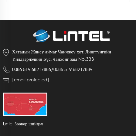
Хятадын Жянсу аймаг Чанчжоу хот, Лингтунгийн
Үйлдвэрлэлийн Бүс, Чанхонг зам No.333
/
0086-519-68217886
0086-519-68217889
[email protected]
Lintel Зөөвөр шийдэл