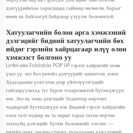
дэлгүүрийнхаа харагдацад сайнаар нөлөөлж, барааг
өмнө нь байгаагүй байдлаар үзүүлэх боломжтой.
Хатуулагчийн болон арга хэмжээний
дэлгэцийг бидний хатуулагчийн бөх
ийдөг гэрлийн хайрцагаар илүү олон
хэмжээст болгоно уу
Lintel-ийн Foldable POP UP гэрэлт хайрцгийг нээж
үзнэ үү, энэ бол ритейл дэлгүүрийг шинэчлэх эсвэл
Худалдааны үзэсгэлэн дээр үйлчлүүлэгчдийг
гайхшруулахад тус бүрэн тохиромжтой бүтээгдэхүүн
юм. Энэ нь таны дэлгэцийг бодитоор өөрчлөх
чадвартай бүтээгдэхүүн юм. Бидний гэрэлт хайрцгийн
олон талт чадвар нь та нарыг хараа татам өөртөө
татахуйц дэлгэцийг бүтээх боломжийг олгоно. —
ритейл цонх, шалны стоунд, худалдааны үзэсгэлэний