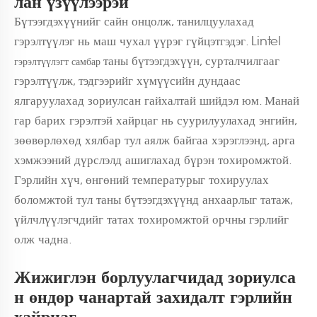
лан үзүүлээрэй
Бүтээгдэхүүнийг сайн онцолж, танилцуулахад
гэрэлтүүлэг нь маш чухал үүрэг гүйцэтгэдэг. Lintel
таны бүтээгдэхүүн, сурталчилгааг
гэрэлтүүлэгт самбар
гэрэлтүүлж, тэдгээрийг хүмүүсийн дундаас
ялгаруулахад зориулсан гайхалтай шийдэл юм. Манай
гар барих гэрэлтэй хайрцаг нь суурилуулахад энгийн,
зөөвөрлөхөд хялбар тул аялж байгаа хэрэглээнд, арга
хэмжээний дүрслэлд ашиглахад бүрэн тохиромжтой.
Гэрлийн хүч, өнгөний температурыг тохируулах
боломжтой тул таны бүтээгдэхүүнд анхаарлыг татаж,
үйлчлүүлэгчдийг татах тохиромжтой орчны гэрлийг
олж чадна.
Жижиглэн борлуулагчидад зориулса
н өндөр чанартай захидалт гэрлийн
хайрцаг