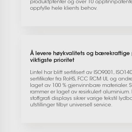
produktptenter og over 10 oppfinnpatente
oppfylle hele klients behov.
Å levere høykvalitets og bærekraftige 
viktigste prioritet
Lintel har blitt sertifisert av ISO9001, ISO
sertifikater fra RoHS, FCC RCM UL og andre.
laget av 100 % gjenvinnbare materialer. Sy
rammer er laget av resirkulert alumini
stoffgrafi displays sikrer varige tekstil lyd
utstillinger tilbyr universell service.