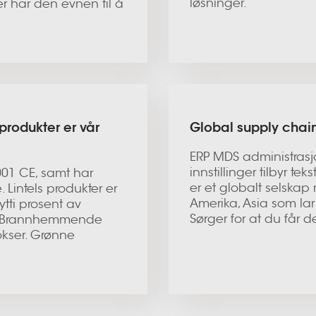
løsninger.
r har den evnen til å
produkter er vår
Global supply chain,
ERP MDS administrasjo
innstillinger tilbyr te
14001 CE, samt har
er et globalt selskap
 Lintels produkter er
Amerika, Asia som lar 
tti prosent av
Sørger for at du får
um. Brannhemmende
bokser. Grønne