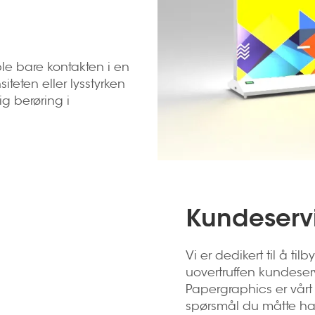
ble bare kontakten i en
iteten eller lysstyrken
g berøring i
Kundeserv
Vi er dedikert til å t
uovertruffen kundeserv
Papergraphics er vårt t
spørsmål du måtte ha