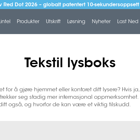
av Red Dot 2026 – globalt patentert 10-sekundersoppset
intel
Produkter
Utskrift
Løsning
Nyheter
Last Ned
Tekstil lysboks
t for å gjøre hjemmet eller kontoret ditt lysere? Hvis ja,
ltrekker seg stadig mer internasjonal oppmerksomhet. Le
itt også, og hvorfor de kan være et viktig tilskudd.