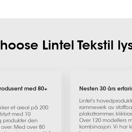
oose Lintel Tekstil l
 produsent med 80+
Nesten 30 års erfa
Lintel's hovedprodukt
rammeverk av stoffbak
ekker et areal på 200
plakatrammer, klikkram
tstyrt med 10
Over 120 modellers m
og produkter den
kombinasjon. Vi har l
n over. Med over 80