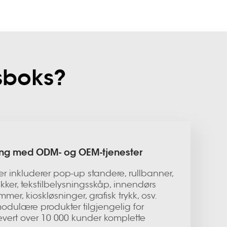
ysboks?
ring med ODM- og OEM-tjenester
er inkluderer pop-up standere, rullbanner,
ker, tekstilbelysningsskåp, innendørs
mer, kioskløsninger, grafisk trykk, osv.
odulære produkter tilgjengelig for
evert over 10 000 kunder komplette