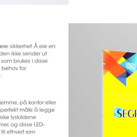
være sikkerhet. Å eie en
i den ikke sender ut
t som brukes i disse
 behov for
.
hjemme, på kontor eller
n perfekt måte å legge
iske lyskildene
mer, og disse LED-
il ethvert rom