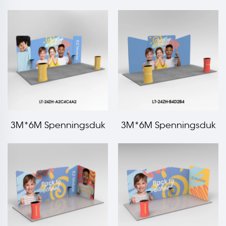
Light box Booth
Med Reol
3M*6M Spenningsduk
3M*6M Spenningsduk
Messebodsett LT-24ZH-
Messebodsett LT-24ZH-
A2C4C4A2
B4D2B4