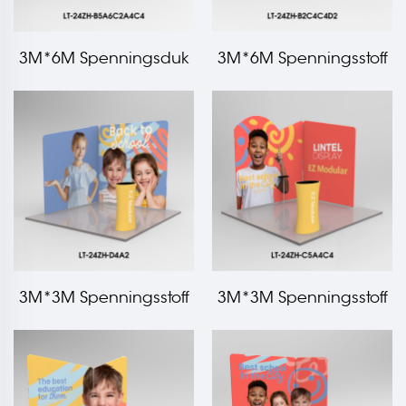
3M*6M Spenningsduk
3M*6M Spenningsstoff
Messebodsett LT-24ZH-
messeskilt LT-24ZH-
B5A6C2A4C4
B2C4C4D2
3M*3M Spenningsstoff
3M*3M Spenningsstoff
messeskilt LT-24ZH-D4A2
messeskilt LT-24ZH-
C5A4C4