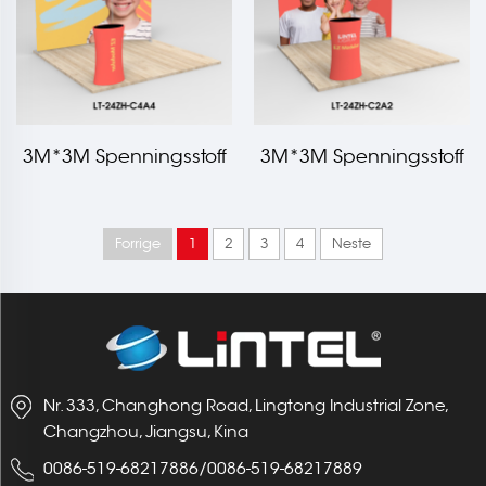
3M*3M Spenningsstoff
3M*3M Spenningsstoff
messeskilt LT-24ZH-C4A4
messeskilt LT-24ZH-C2A2
Forrige
1
2
3
4
Neste
Nr. 333, Changhong Road, Lingtong Industrial Zone,
Changzhou, Jiangsu, Kina
0086-519-68217886
/
0086-519-68217889