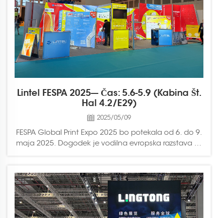
Lintel FESPA 2025--- Čas: 5.6-5.9 (kabina Št.
Hal 4.2/E29)
2025/05/09
FESPA Global Print Expo 2025 bo potekala od 6. do 9.
maja 2025. Dogodek je vodilna evropska razstava za
zaslon in digitalno, širokograden tisk in tekstilni tisk.
Lintel vam ponosno predstavlja najnovejšo paleto
inovativnih izdelkov s globalnim...