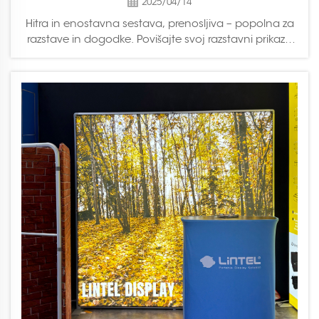
2025/04/14
Hitra in enostavna sestava, prenosljiva – popolna za
razstave in dogodke. Povišajte svoj razstavni prikaz z
LED razsvetljenimi ploščami SEGPRO, ki vključujejo
modularne in individualno natisnjene SEG tkanine. Te
razsvetljene plošče so idealna rešitev za razstave...