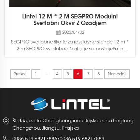
Lintel 12 M * 2 M SEGPRO Modulni
Svetlobni Okvir Z Ozadjem
2025/04/02
SEGPRO svetlobne škatle za razstavne stende 12 m *
2 m SEGPRO svetlobna škatla je samostoječa in
prenosna LED platnena svetlobna škatla, zasnovana
za ozadja razstavnih stendov, trgovske sejme,
konference, promocijske in marketing akcije ter vse
...
Prejšnji
1
4
5
6
7
8
Naslednji
druge prostore, kjer jo...
Št. 333, cesta Changhong, industrijska cona Lingtong,
Changzhou, Jiangsu, Kitajska
0086-519-68217886
/
0086-519-68217889