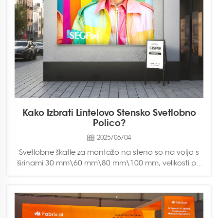
Kako Izbrati Lintelovo Stensko Svetlobno
Polico?
2025/06/04
Svetlobne škatle za montažo na steno so na voljo s
širinami 30 mm\60 mm\80 mm\100 mm, velikosti pa
segajo od A0 do velikih oglasnih plošč v
supermarketih, kar izpolnjuje oglaševalske potrebe
strank v trgovini, domu, podzemnih postajah,
letališčih ...