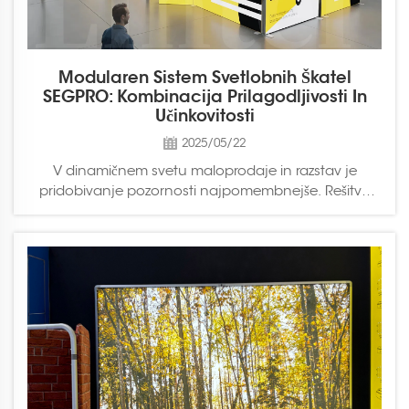
Modularen Sistem Svetlobnih Škatel
SEGPRO: Kombinacija Prilagodljivosti In
Učinkovitosti
2025/05/22
V dinamičnem svetu maloprodaje in razstav je
pridobivanje pozornosti najpomembnejše. Rešitve
svetlobnih škatel podjetja Lintel Display so zasnovane
tako, da izboljšajo vizualni videz, poenostavijo
namestitev ter ponujajo raznolike konfiguracije za
izpolnjevanje različnih potreb oglaševanja ...