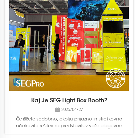
Kaj Je SEG Light Box Booth?
2025/04/27
Če iščete sodobno, okolju prijazno in stroškovno
učinkovito rešitev za predstavitev vaše blagovne
znamke ali izdelkov na sejmih ali v trgovinskih