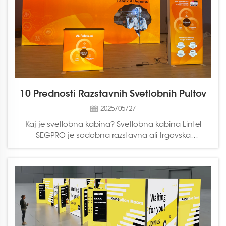
10 Prednosti Razstavnih Svetlobnih Pultov
2025/05/27
Kaj je svetlobna kabina? Svetlobna kabina Lintel
SEGPRO je sodobna razstavna ali trgovska
prikazovalna konstrukcija, ki združuje LED osvetlitev z
grafičnimi tekstilnimi elementi SEG za ustvarjanje
vizualno privlačnih predstavitev. Te kabine so
zasnovane za izboljšanje prepoznavnosti blagovne
znamke ...