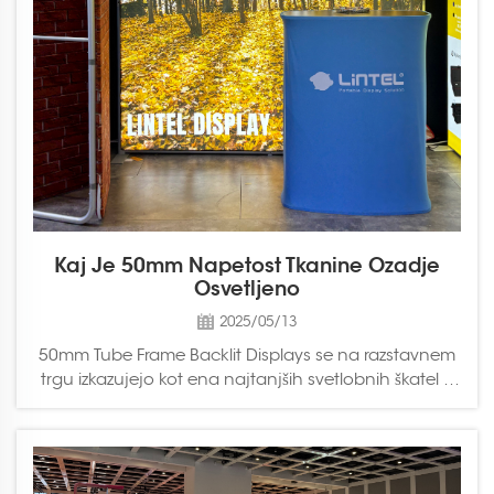
Kaj Je 50mm Napetost Tkanine Ozadje
Osvetljeno
2025/05/13
50mm Tube Frame Backlit Displays se na razstavnem
trgu izkazujejo kot ena najtanjših svetlobnih škatel iz
napetosti, ki so na voljo, ki se ponaša z
uravnoteženim profilom aluminijaste cevi 50mm,
strokovno integrira strateško postavljene LED luči, ki
zagotavljajo svetlobo