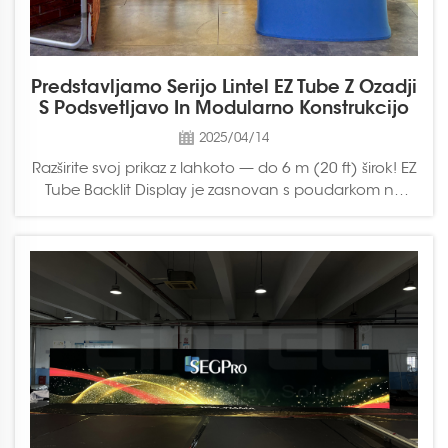
Predstavljamo Serijo Lintel EZ Tube Z Ozadji
S Podsvetljavo In Modularno Konstrukcijo
2025/04/14
Razširite svoj prikaz z lahkoto — do 6 m (20 ft) širok! EZ
Tube Backlit Display je zasnovan s poudarkom na
univerzalnosti in enostavnosti uporabe. Z 50 mm
trdnimi aluminijastimi cevmi in modulnim sestavnim
sistemom se lahko ta prikaz razširi na polno...