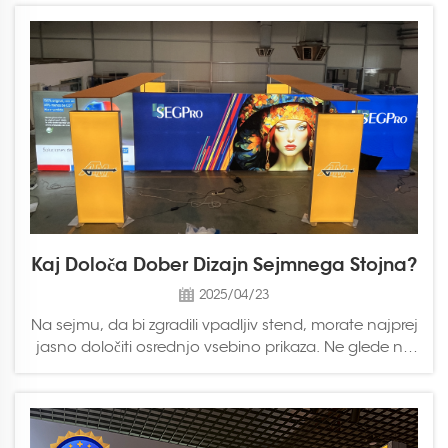
prostorih, je lahko SEG Light Box Booth točno tisto,
kar potrebujete. Kaj je SEG Light Box B?
Kaj Določa Dober Dizajn Sejmnega Stojna?
2025/04/23
Na sejmu, da bi zgradili vpadljiv stend, morate najprej
jasno določiti osrednjo vsebino prikaza. Ne glede na
to, ali gre za blagovno znamko ali izdelek, mora biti
strankam na prvi pogled jasno vidno, kar je tudi
najpomembnejši razlog, zakaj...