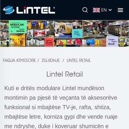
EN
FAQJA KRYESORE
/
ZGJIDHJE
/
LINTEL RETAIL
Lintel Retail
Kuti e dritës modulare Lintel mundëson
montimin pa pjesë të veçanta të aksesorëve
funksional si mbajtëse TV-je, rafta, shtiza,
mbajtëse letre, korniza gypi dhe vende ruaje
me ndryshe, duke i koveruar shumicën e