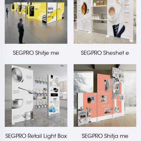
SEGPRO Shitje me
SEGPRO Sheshet e
pakicë Depozitë dhe
vogla me kuti të lehta
dhomat e zhveshjes
prej çelikut
SEGPRO Retail Light Box
SEGPRO Shitja me