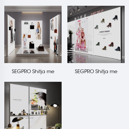
Hanging Rail
pakicë e kutisë së
dritës
SEGPRO Shitja me
SEGPRO Shitja me
pakicë e kutisë së
pakicë e kutisë së
dritës
dritës Raft magnetik
prej çeliku