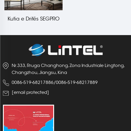
Kutia e Dritës SEGPRO
për AA Kolonë Rrjeti
Nr.333, Rruga Changhong, Zona Industriale Lingtong,
Changzhou, Jiangsu, Kina
0086-519-68217886
/
0086-519-68217889
[email protected]