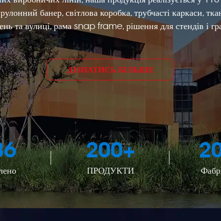
улонний банер, світлова коробка, трубчасті каркаси, тк
нь та вулиці, рама snap frame, рішення для стендів і г
ДІЗНАТИСЬ БІЛЬШЕ
86
200
+
2
лено
ПРОДУКТИ
Фаб