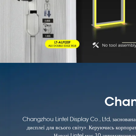
Chang
Changzhou Lintel Display Co., Ltd, заснована
дисплеї для всього світу». Керуючись корпорат
Наразі Lintel має 10 автоматизова