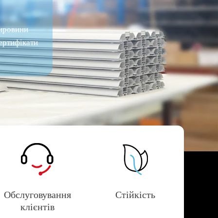
ировини
ертифікати
Обслуговування
Стійкість
клієнтів