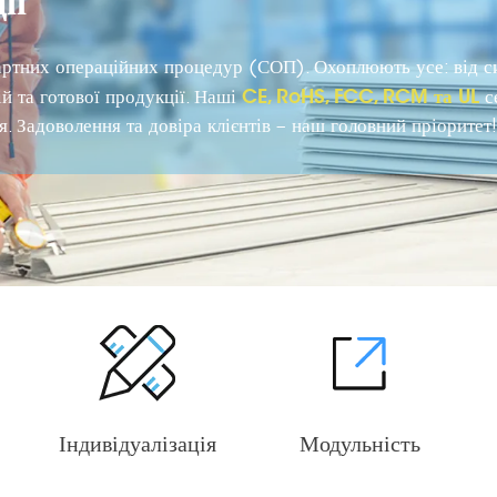
ії
ртних операційних процедур (СОП). Охоплюють усе: від с
CE, RoHS, FCC, RCM та UL
й та готової продукції. Наші
с
. Задоволення та довіра клієнтів – наш головний пріоритет!
Індивідуалізація
Модульність