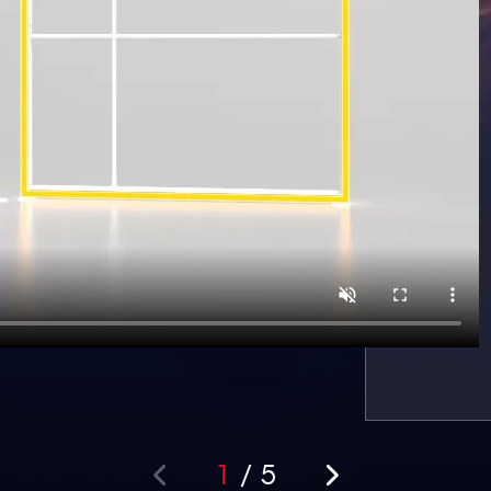
1
/
5