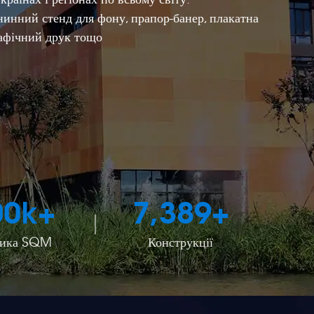
анинний стенд для фону, прапор-банер, плакатна
рафічний друк тощо
00
k+
7,389
+
рика SQM
Конструкції