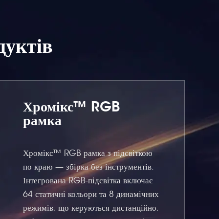
дуктів
Хромікс™ RGB
рамка
Хромікс™ RGB рамка з підсвіткою
по краю — збірка без інструментів.
Інтегрована RGB-підсвітка включає
64 статичні кольори та 8 динамічних
режимів, що керуються дистанційно,