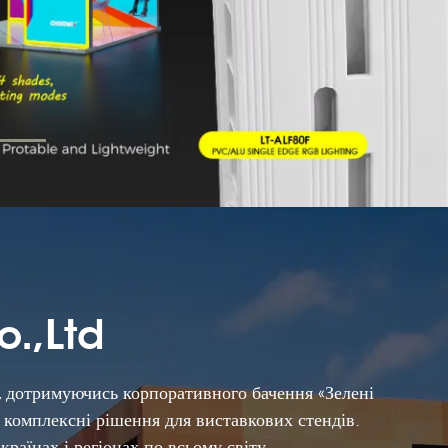
o.,Ltd
, дотримуючись корпоративного бачення «Зелені
є комплексні рішення для виставкових стендів.
раїнах і регіонах по всьому світу.