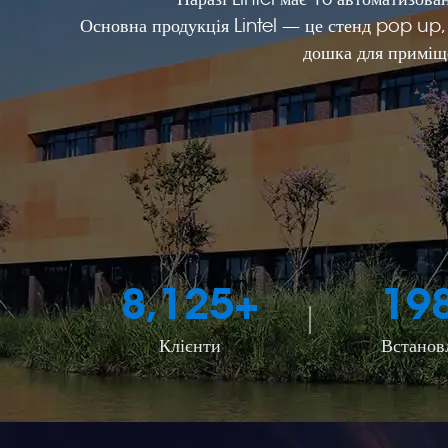
Основна продукція Lintel — це стенд pop up, р
дошка для приміще
8,125
+
19
Клієнти
Встанов