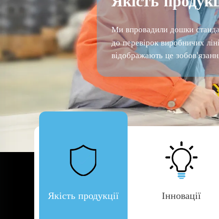
Якість продукц
Ми впровадили дошки станда
до перевірок виробничих ліні
відображають це зобов'язання
Якість продукції
Інновації