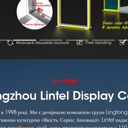
Про Lintel
zhou Lintel Display C
 в 1998 році. Ми є дочірньою компанією групи Lingtong
ивною культурою «Якість, Сервіс, Інновації», Lintel нада
них виробничих ліній, наша продукція реалізується у 110 к