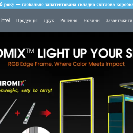
року — глобально запатентована складна світлова коробка
intel
Продукція
Друк
Рішення
Новини
Завантажити