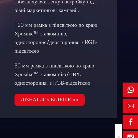
забезпечуючи легку настройку під
різні маркетингові кампанії,
простори або корпоративні кольори
120 мм рамка з підсвіткою по краю
бренду. Може використовуватися як
Хромікс™ з алюмінію,
самостійна конструкція, вигнута,
одностороння/двостороння, з RGB-
настінна, стельова, укладена в
підсвіткою
стопку, а також у різноманітних
рішеннях для стендів на виставках та
80 мм рамка з підсвіткою по краю
вітрин роздрібних магазинів.
Хромікс™ з алюмінію/ПВХ,
одностороння, з RGB-підсвіткою
ДІЗНАТИСЬ БІЛЬШЕ >>