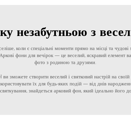
рку незабутньою з вес
еселіше, коли є спеціальні моменти прямо на місці та чудов
 Аркові фони для вечірок — це веселий, яскравий елемент в
фото з родиною та друзями.
 ви зможете створити веселий і святковий настрій на своїй 
икористовувати їх для будь-яких подій — від днів народжен
 святкування, знайдеться арковий фон, який ідеально його д