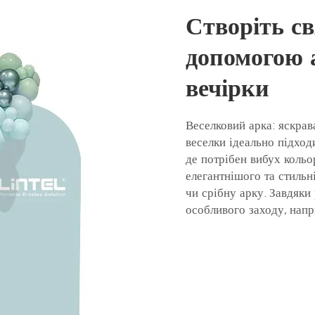
Створіть с
допомогою 
вечірки
Веселковий арка: яскрава
веселки ідеально підход
де потрібен вибух кольо
елегантнішого та стильн
чи срібну арку. Завдяки
особливого заходу, напр