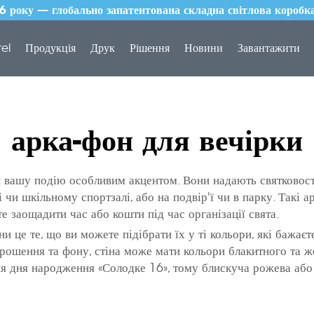
року — глобально запатентована складна світлова коробка
tel
Продукція
Друк
Рішення
Новини
Завантажити
арка-фон для вечірки
 вашу подію особливим акцентом. Вони надають святковості
ні чи шкільному спортзалі, або на подвір'ї чи в парку. Такі
 заощадити час або кошти під час організації свята.
ини
це те, що ви можете підібрати їх у ті кольори, які бажає
прошення та фону, стіна може мати кольори блакитного та жо
ня дня народження «Солодке 16», тому блискуча рожева або