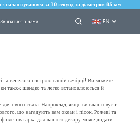
 з налаштуванням за 10 секунд та діаметром 85 мм
Зв’язатися з нами
EN
 та веселого настрою вашій вечірці! Ви можете
 арки також швидко та легко встановлюються й
те для свого свята. Наприклад, якщо ви влаштовуєте
втого, що нагадують вам океан і пісок. Рожеві та
 фіолетова арка для вашого декору може додати