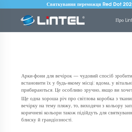
Святкування переможця Red Dot 2026 
Про Lin
Арки-фони для вечірок — чудовий спосіб зробити
встановити їх у будь-якому місці: вдома, у віталь
прибираються. Це особливо зручно, якщо ви хочете
Ще одна хороша річ про
світлова коробка з ткан
вечірку на тему пляжу, то, виходячи з кольору за
коричневі кольори також підійдуть для святкуван
блиску й грандіозності.