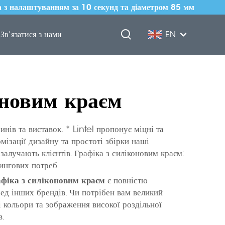
 з налаштуванням за 10 секунд та діаметром 85 мм
Зв’язатися з нами
EN
оновим краєм
ів та виставок. * Lintel пропонує міцні та
мізації дизайну та простоті збірки наші
залучають клієнтів. Графіка з силіконовим краєм:
тингових потреб.
афіка з силіконовим краєм
є повністю
ед інших брендів. Чи потрібен вам великий
і кольори та зображення високої роздільної
в.