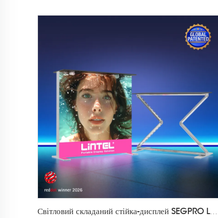
Світловий складаний стійка-дисплей SEGPRO LT-ALF85Z-TA