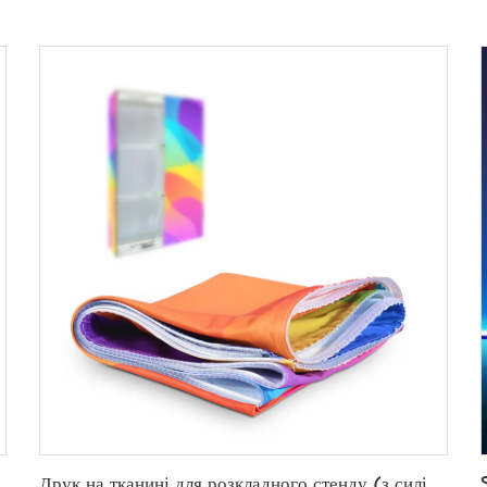
Друк на тканині для розкладного стенду (з силіконовою смужкою)