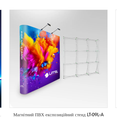
Магнітний ПВХ експозиційний стенд LT-09L-A
splay LT-ALF85-T4