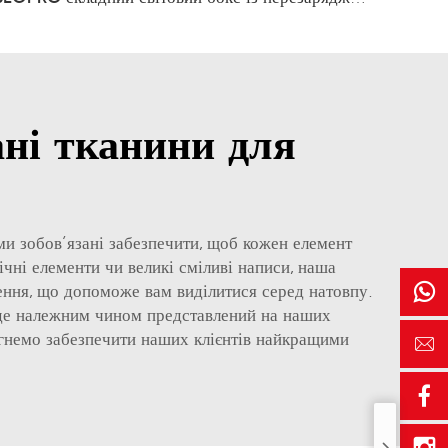
ні тканини для
ми зобов’язані забезпечити, щоб кожен елемент
ічні елементи чи великі сміливі написи, наша
ення, що допоможе вам виділитися серед натовпу.
буде належним чином представлений на наших
агнемо забезпечити наших клієнтів найкращими