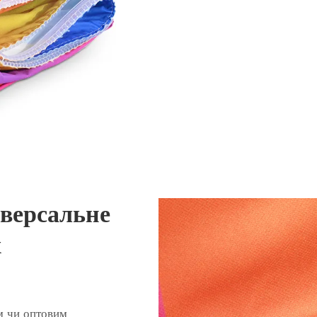
іверсальне
х
м чи оптовим