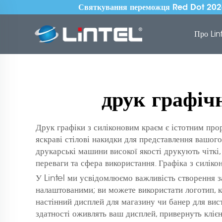
Святкування переможця Red Dot 2026 
Про Lin
друк графіч
Друк графіки з силіконовим краєм є істотним прор
яскраві стілові накидки для представлення вашого
друкарські машини високої якості друкують чіткі,
переваги та сфера використання. Графіка з силік
У Lintel ми усвідомлюємо важливість створення з
налаштованими; ви можете використати логотип, к
настінний дисплей для магазину чи банер для вист
здатності оживлять ваш дисплей, привернуть клієн