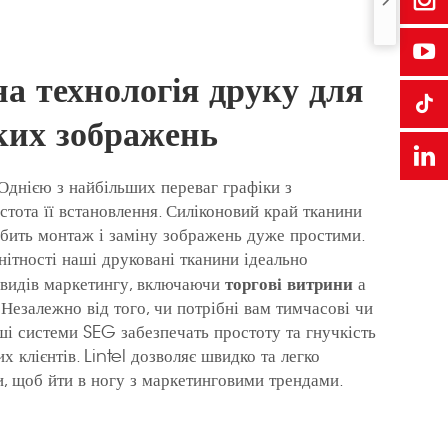
а технологія друку для
зких зображень
Однією з найбільших переваг графіки з
стота її встановлення. Силіконовий край тканини
обить монтаж і заміну зображень дуже простими.
нітності наші друковані тканини ідеально
торгові витрини
х видів маркетингу, включаючи
а
 Незалежно від того, чи потрібні вам тимчасові чи
ші системи SEG забезпечать простоту та гнучкість
их клієнтів. Lintel дозволяє швидко та легко
, щоб йти в ногу з маркетинговими трендами.