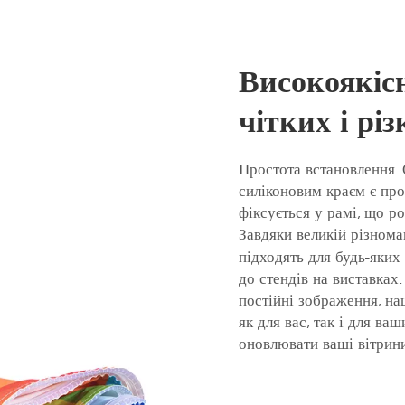
Високоякісн
чітких і рі
Простота встановлення. 
силіконовим краєм є про
фіксується у рамі, що р
Завдяки великій різнома
підходять для будь-яки
до стендів на виставках.
постійні зображення, на
як для вас, так і для ваш
оновлювати ваші вітрини