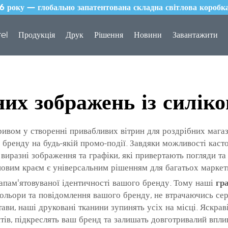
року — глобально запатентована складна світлова коробка
tel
Продукція
Друк
Рішення
Новини
Завантажити
них зображень із силік
ивом у створенні привабливих вітрин для роздрібних магазин
 бренду на будь-якій промо-події. Завдяки можливості касто
 виразні зображення та графіки, які привертають погляди та 
оновим краєм є універсальним рішенням для багатьох марке
гр
апам'ятовуваної ідентичності вашого бренду. Тому наші
ольори та повідомлення вашого бренду, не втрачаючись сер
ави, наші друковані тканини зупинять усіх на місці. Яскрав
тів, підкреслять ваш бренд та залишать довготривалий впли