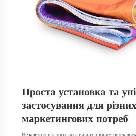
Проста установка та ун
застосування для різни
маркетингових потреб
Незалежно від того, чи є ви роздрібним продавце