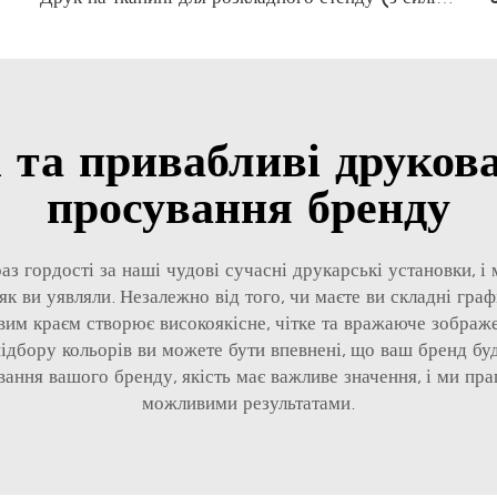
 та привабливі друкова
просування бренду
з гордості за наші чудові сучасні друкарські установки, і 
як ви уявляли. Незалежно від того, чи маєте ви складні граф
овим краєм створює високоякісне, чітке та вражаюче зображ
 підбору кольорів ви можете бути впевнені, що ваш бренд 
вання вашого бренду, якість має важливе значення, і ми пр
можливими результатами.