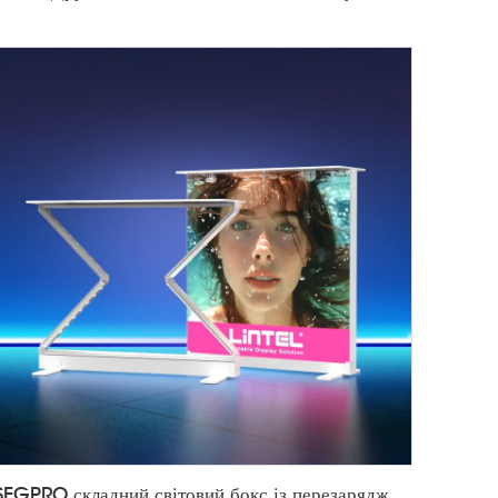
SEGPRO складний світовий бокс із перезаряджувальним живленням, стійка LT-ALF85ZC-TA