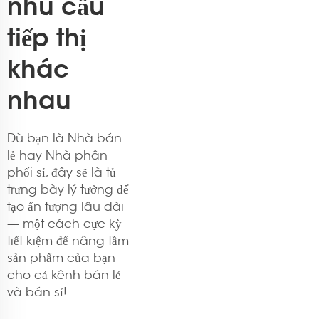
nhu cầu
tiếp thị
khác
nhau
Dù bạn là Nhà bán
lẻ hay Nhà phân
phối sỉ, đây sẽ là tủ
trưng bày lý tưởng để
tạo ấn tượng lâu dài
— một cách cực kỳ
tiết kiệm để nâng tầm
sản phẩm của bạn
cho cả kênh bán lẻ
và bán sỉ!