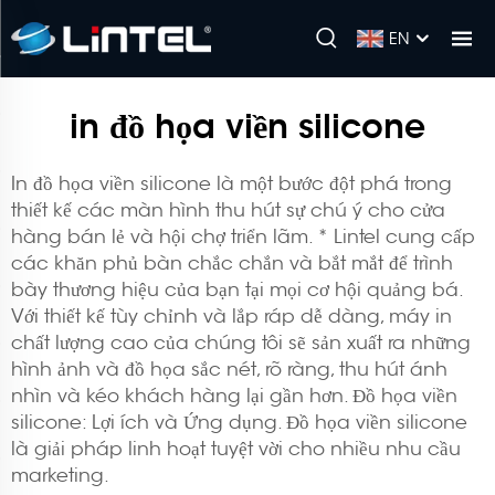
EN
in đồ họa viền silicone
In đồ họa viền silicone là một bước đột phá trong
thiết kế các màn hình thu hút sự chú ý cho cửa
hàng bán lẻ và hội chợ triển lãm. * Lintel cung cấp
các khăn phủ bàn chắc chắn và bắt mắt để trình
bày thương hiệu của bạn tại mọi cơ hội quảng bá.
Với thiết kế tùy chỉnh và lắp ráp dễ dàng, máy in
chất lượng cao của chúng tôi sẽ sản xuất ra những
hình ảnh và đồ họa sắc nét, rõ ràng, thu hút ánh
nhìn và kéo khách hàng lại gần hơn. Đồ họa viền
silicone: Lợi ích và Ứng dụng. Đồ họa viền silicone
là giải pháp linh hoạt tuyệt vời cho nhiều nhu cầu
marketing.