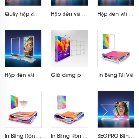
Quầy hộp đèn gấp gọn SEGPRO LT-ALF85Z-TA
Hộp đèn vải SEGPRO để bàn LT-ALF85-TA
Hộp đèn vải sạc được SEGPRO để bàn LT-ALF85-T3B
In Băng Tải Vải
Hộp đèn vải chống nước SEGPRO LT-ALF85-T4
Giá dựng pop up PVC dùng nam châm LT-09L-A
In Băng Rôn Vải Gập Lên (Velcro)
In Băng Rôn Vải Gập Lên (Dải Silicone)
SEGPRO Băng Tải Gập Lại Có Thể Sạc Lại Kích Cỡ Quầy LT-ALF85ZC-TA