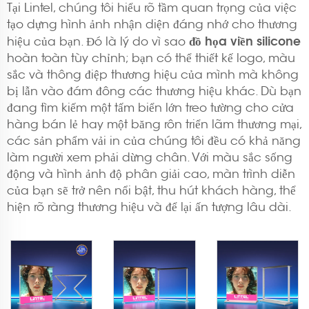
Tại Lintel, chúng tôi hiểu rõ tầm quan trọng của việc
tạo dựng hình ảnh nhận diện đáng nhớ cho thương
đồ họa viền silicone
hiệu của bạn. Đó là lý do vì sao
hoàn toàn tùy chỉnh; bạn có thể thiết kế logo, màu
sắc và thông điệp thương hiệu của mình mà không
bị lẫn vào đám đông các thương hiệu khác. Dù bạn
đang tìm kiếm một tấm biển lớn treo tường cho cửa
hàng bán lẻ hay một băng rôn triển lãm thương mại,
các sản phẩm vải in của chúng tôi đều có khả năng
làm người xem phải dừng chân. Với màu sắc sống
động và hình ảnh độ phân giải cao, màn trình diễn
của bạn sẽ trở nên nổi bật, thu hút khách hàng, thể
hiện rõ ràng thương hiệu và để lại ấn tượng lâu dài.