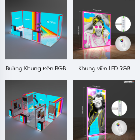
3000x2000 mm LT-
mm LT-ALF120F
ALF80F
Buồng Khung Đèn RGB
Khung viền LED RGB
Cấu Hình Mô-đun
mô-đun Chromix
Chromix 10x20 ft
2000x2000 mm LT-
ALF80F