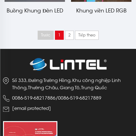
Buồng Khung Đèn LED
Khung viền LED RGB
Viền RGB Cấu Hình Mô-
mô-đun Chromix
đun Chromix 20x20 ft
1000x2000 mm LT-
Trước
1
2
Tiếp theo
ALF80F
Số 333, Đường Trường Hồng, Khu công nghiệp Linh
Thông, Thường Châu, Giang Tô, Trung Quốc
0086-519-68217886
/
0086-519-68217889
[email protected]