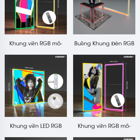
Khung viền RGB mô-
Buồng Khung Đèn RGB
đun Chromix 1000x2500
Cấu Hình Mô-đun
mm LT-ALF120F
Chromix 10x10 ft
Khung viền LED RGB
Khung viền RGB mô-
mô-đun Chromix
đun Chromix 1000x2000