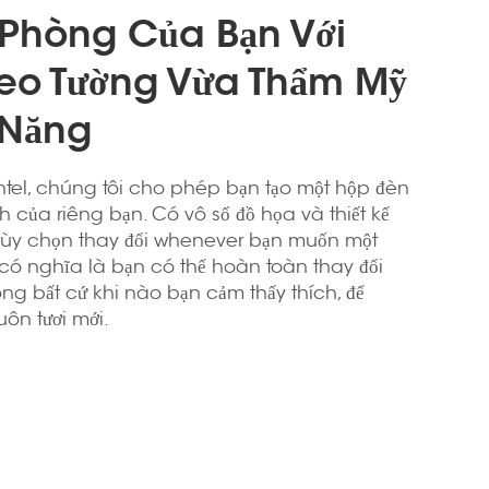
Phòng Của Bạn Với
reo Tường Vừa Thẩm Mỹ
 Năng
Lintel, chúng tôi cho phép bạn tạo một hộp đèn
h của riêng bạn. Có vô số đồ họa và thiết kế
 tùy chọn thay đổi whenever bạn muốn một
 có nghĩa là bạn có thể hoàn toàn thay đổi
g bất cứ khi nào bạn cảm thấy thích, để
ôn tươi mới.