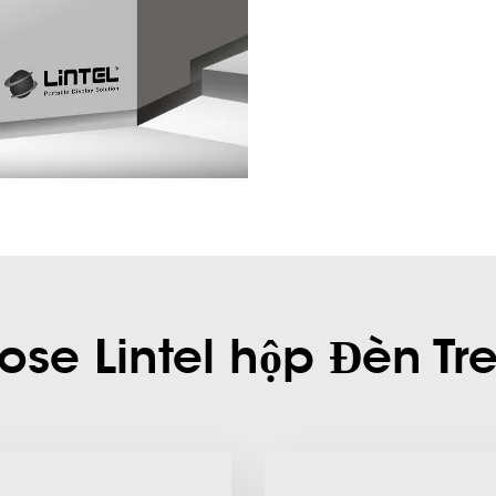
se Lintel hộp Đèn Tr