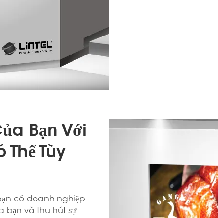
ủa Bạn Với
 Thể Tùy
 bạn có doanh nghiệp
ủa bạn và thu hút sự