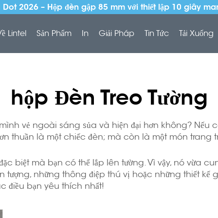
Dot 2026 – Hộp đèn gập 85 mm với thiết lập 10 giây ma
Về Lintel
Sản Phẩm
In
Giải Pháp
Tin Tức
Tải Xuống
hộp Đèn Treo Tường
nh vẻ ngoài sáng sủa và hiện đại hơn không? Nếu có
đơn thuần là một chiếc đèn; mà còn là một món trang tr
í đặc biệt mà bạn có thể lắp lên tường. Vì vậy, nó vừa
n tượng, những thông điệp thú vị hoặc những thiết kế 
điều bạn yêu thích nhất!