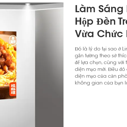
Làm Sáng 
Hộp Đèn T
Vừa Chức
Đó là lý do tại sao ở 
gắn tường theo sở thíc
để lựa chọn, cùng với
diện mạo mới. Điều đó
diện mạo của căn phòn
không gian của bạn lu