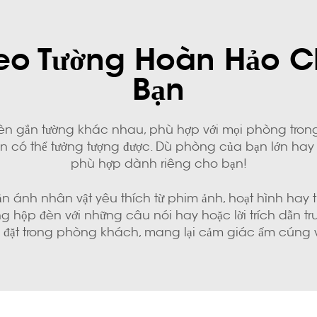
reo Tường Hoàn Hảo 
Bạn
ộp đèn gắn tường khác nhau, phù hợp với mọi phòng tro
n có thể tưởng tượng được. Dù phòng của bạn lớn hay 
phù hợp dành riêng cho bạn!
n ánh nhân vật yêu thích từ phim ảnh, hoạt hình hay trò
 hộp đèn với những câu nói hay hoặc lời trích dẫn tr
p để đặt trong phòng khách, mang lại cảm giác ấm cún