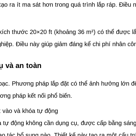
 ra ít ma sát hơn trong quá trình lắp ráp. Điều 
kích thước 20×20 ft (khoảng 36 m²) có thể được lắ
hiệp. Điều này giúp giảm đáng kể chi phí nhân cô
ụ và an toàn
ền bạc. Phương pháp lắp đặt có thể ảnh hưởng lớn đế
ng pháp kết nối phổ biến.
t vào và khóa tự động
hóa tự động không cần dụng cụ, được cấp bằng sán
o tác bổ sung nào. Thiết kế này tạo ra một cấu tr