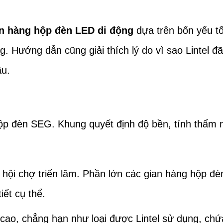
n hàng hộp đèn LED di động
dựa trên bốn yếu tố
g. Hướng dẫn cũng giải thích lý do vì sao Lintel 
ầu.
ộp đèn SEG. Khung quyết định độ bền, tính thẩm m
hội chợ triển lãm. Phần lớn các gian hàng hộp đ
iết cụ thể.
g cao, chẳng hạn như loại được Lintel sử dụng, c