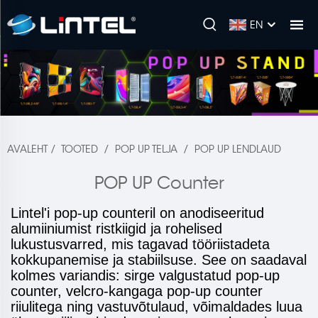
EN
AVALEHT
/
TOOTED
/
POP UP TELJA
/
POP UP LENDLAUD
POP UP Counter
Lintel'i pop-up counteril on anodiseeritud
alumiiniumist ristkiigid ja rohelised
lukustusvarred, mis tagavad tööriistadeta
kokkupanemise ja stabiilsuse. See on saadaval
kolmes variandis: sirge valgustatud pop-up
counter, velcro-kangaga pop-up counter
riiulitega ning vastuvõtulaud, võimaldades luua