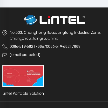
valgustatud pop-up
lauaseade LT-09B7-A
No.333, Changhong Road, Lingtong Industrial Zone,
Changzhou, Jiangsu, China
0086-519-68217886
/
0086-519-68217889
[email protected]
Lintel Portable Solution