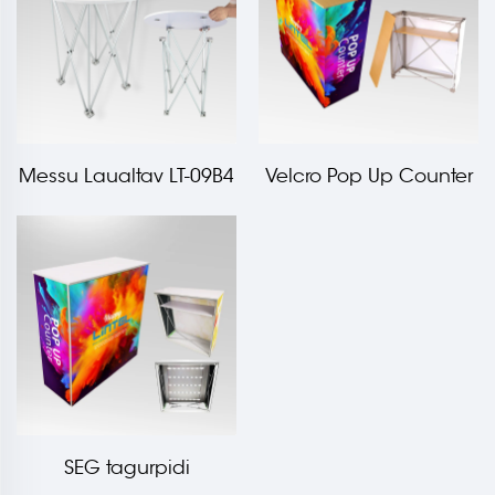
Messu Laualtav LT-09B4
Velcro Pop Up Counter
LT-09B
SEG tagurpidi