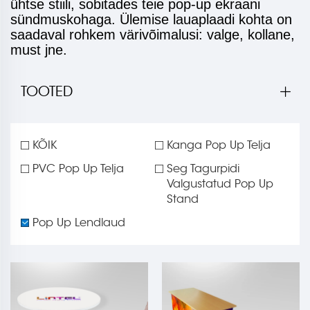
ühtse stiili, sobitades teie pop-up ekraani
sündmuskohaga. Ülemise lauaplaadi kohta on
saadaval rohkem värivõimalusi: valge, kollane,
must jne.
TOOTED
KÕIK
Kanga Pop Up Telja
PVC Pop Up Telja
Seg Tagurpidi
Valgustatud Pop Up
Stand
Pop Up Lendlaud