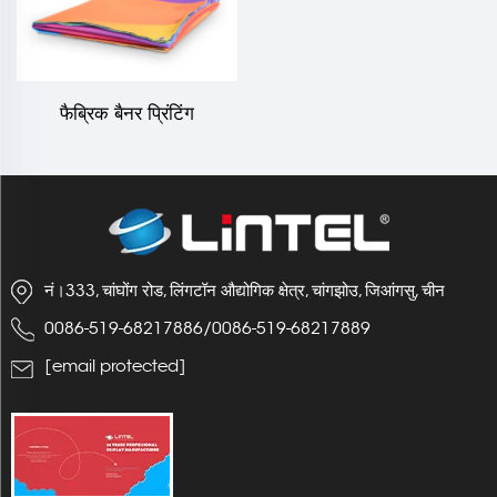
फैब्रिक बैनर प्रिंटिंग
नं।333, चांघोंग रोड, लिंगटॉन औद्योगिक क्षेत्र, चांगझोउ, जिआंगसु, चीन
0086-519-68217886
/
0086-519-68217889
[email protected]