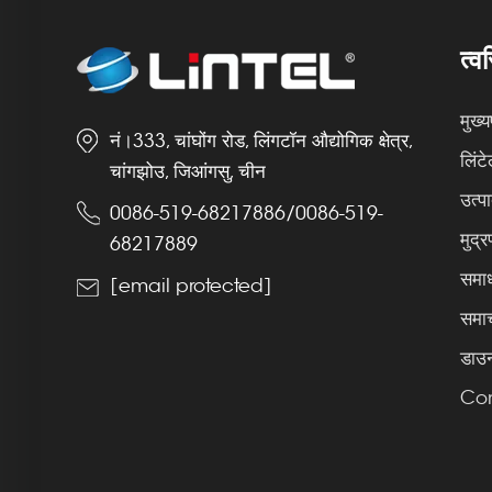
त्व
मुख्यप
नं।333, चांघोंग रोड, लिंगटॉन औद्योगिक क्षेत्र,
लिंटे
चांगझोउ, जिआंगसु, चीन
उत्प
0086-519-68217886
/
0086-519-
मुद्र
68217889
समा
[email protected]
समा
डाउ
Con