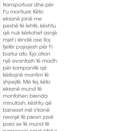
transportuar dhe për
t'u montuar. Këto
ekranë janë me
peshë të lehtë, kështu
që nuk kërkohet asnjë
mjet i rëndë ose lloj
tjetër pajisjesh për t'i
bartur ato. Kjo ofron
një avantazh të madh
për kompanitë që
kërkojnë montim të
shpejtë. Më tej, këto
ekranë mund të
montohen brenda
minutash, kështu që
bizneset më s'kanë
nevojë të presin javë
para se të mund të