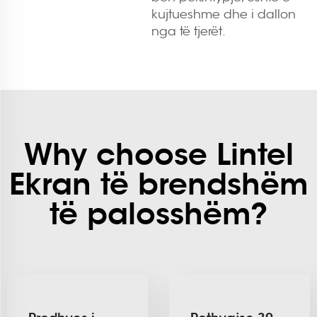
kujtueshme dhe i dallon
nga të tjerët.
Why choose Lintel
Ekran të brendshëm
të palosshëm?