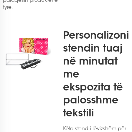
paraqesin produktet e
tyre.
Personalizoni
stendin tuaj
në minutat
me
ekspozita të
palosshme
tekstili
Këto
stend i lëvizshëm për