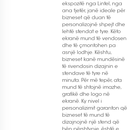
ekspozitë
nga Lintel, nga
ana tjetër, janë ideale për
bizneset që duan të
personalizojnë shpejt dhe
lehtë stendat e tyre. Këto
ekranë mund të vendosen
dhe të çmontohen pa
asnjë lodhje. Kështu,
bizneset kanë mundësinë
të rivendosin dizajnin e
stendave të tyre në
minuta. Për më tepër, ata
mund të shtojnë imazhe,
grafikë dhe logo në
ekranë. Ky nivel i
personalizimit garanton që
bizneset të mund të
dizajnojnë një stend që
bën përshtypje, është e