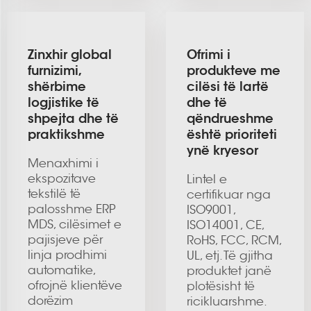
Zinxhir global
Ofrimi i
furnizimi,
produkteve me
shërbime
cilësi të lartë
logjistike të
dhe të
shpejta dhe të
qëndrueshme
praktikshme
është prioriteti
ynë kryesor
Menaxhimi i
ekspozitave
Lintel e
tekstilë të
certifikuar nga
palosshme ERP
ISO9001,
MDS, cilësimet e
ISO14001, CE,
pajisjeve për
RoHS, FCC, RCM,
linja prodhimi
UL, etj. Të gjitha
automatike,
produktet janë
ofrojnë klientëve
plotësisht të
dorëzim
ricikluarshme.