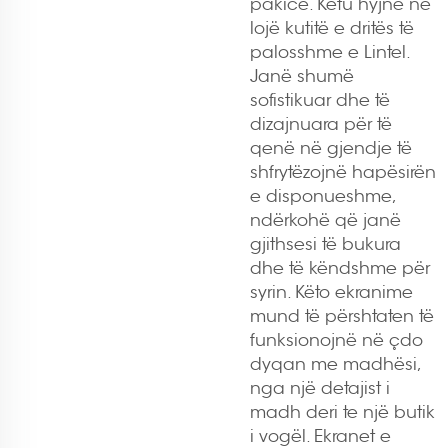
pakicë. Këtu hyjnë në
lojë
kutitë e dritës të
palosshme
e Lintel.
Janë shumë
sofistikuar dhe të
dizajnuara për të
qenë në gjendje të
shfrytëzojnë hapësirën
e disponueshme,
ndërkohë që janë
gjithsesi të bukura
dhe të këndshme për
syrin. Këto ekranime
mund të përshtaten të
funksionojnë në çdo
dyqan me madhësi,
nga një detajist i
madh deri te një butik
i vogël. Ekranet e