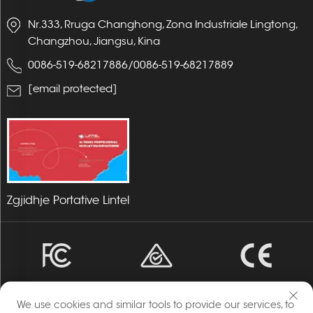
Nr.333, Rruga Changhong, Zona Industriale Lingtong,
Changzhou, Jiangsu, Kina
0086-519-68217886
/
0086-519-68217889
[email protected]
Zgjidhje Portative Lintel
We use cookies and similar tools to provide our services, to