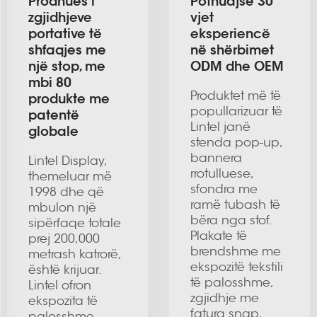
Prodhues i
Pothuajse 30
zgjidhjeve
vjet
portative të
eksperiencë
shfaqjes me
në shërbimet
një stop, me
ODM dhe OEM
mbi 80
Produktet më të
produkte me
popullarizuar të
patentë
Lintel janë
globale
stenda pop-up,
bannera
Lintel Display,
rrotulluese,
themeluar më
sfondra me
1998 dhe që
ramë tubash të
mbulon një
bëra nga stof.
sipërfaqe totale
Plakate të
prej 200,000
brendshme me
metrash katrorë,
ekspozitë tekstili
është krijuar.
të palosshme,
Lintel ofron
zgjidhje me
ekspozita të
fatura snap,
palosshme