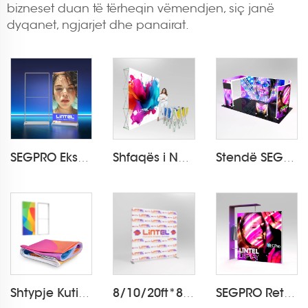
bizneset duan të tërheqin vëmendjen, siç janë
dyqanet, ngjarjet dhe panairat.
SEGPRO Ekspozitë e Argjendtë e Pëlhurës me Bateri LT-ALF85-T3
Shfaqës i Ngritshëm me Lëndë Velcro LT-09L2-A
Stendë SEGPRO me Armënk dhe TV 3*6
Shtypje Kutie Driteje nga Lënda
8/10/20ft*8ft Prapaskenë me Pëlhurë LT-24Q1
SEGPRO Retail Light Box Booth