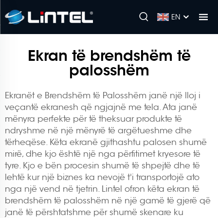
EN
Ekran të brendshëm të
palosshëm
Ekranët e Brendshëm të Palosshëm janë një lloj i
veçantë ekranesh që ngjajnë me tela. Ata janë
mënyra perfekte për të theksuar produkte të
ndryshme në një mënyrë të argëtueshme dhe
tërheqëse. Këta ekranë gjithashtu palosen shumë
mirë, dhe kjo është një nga përfitimet kryesore të
tyre. Kjo e bën procesin shumë të shpejtë dhe të
lehtë kur një biznes ka nevojë t'i transportojë ato
nga një vend në tjetrin. Lintel ofron këta
ekran të
brendshëm të palosshëm
në një gamë të gjerë që
janë të përshtatshme për shumë skenare ku