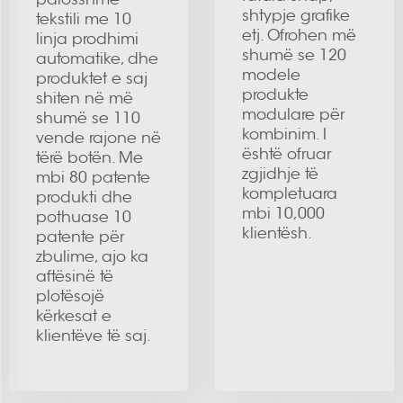
shtypje grafike
tekstili me 10
etj. Ofrohen më
linja prodhimi
shumë se 120
automatike, dhe
modele
produktet e saj
produkte
shiten në më
modulare për
shumë se 110
kombinim. I
vende rajone në
është ofruar
tërë botën. Me
zgjidhje të
mbi 80 patente
kompletuara
produkti dhe
mbi 10,000
pothuase 10
klientësh.
patente për
zbulime, ajo ka
aftësinë të
plotësojë
kërkesat e
klientëve të saj.