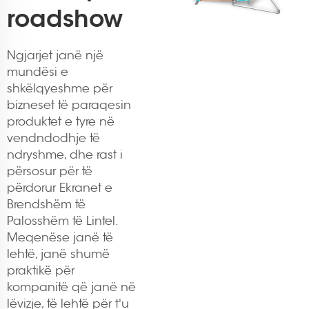
roadshow
Ngjarjet janë një
mundësi e
shkëlqyeshme për
bizneset të paraqesin
produktet e tyre në
vendndodhje të
ndryshme, dhe rast i
përsosur për të
përdorur Ekranet e
Brendshëm të
Palosshëm të Lintel.
Meqenëse janë të
lehtë, janë shumë
praktikë për
kompanitë që janë në
lëvizje, të lehtë për t'u