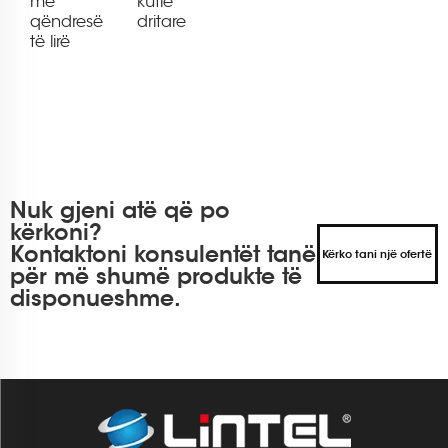
me
kutie
qëndresë
dritare
të lirë
Nuk gjeni atë që po
kërkoni?
Kontaktoni konsulentët tanë
Kërko tani një ofertë
për më shumë produkte të
disponueshme.