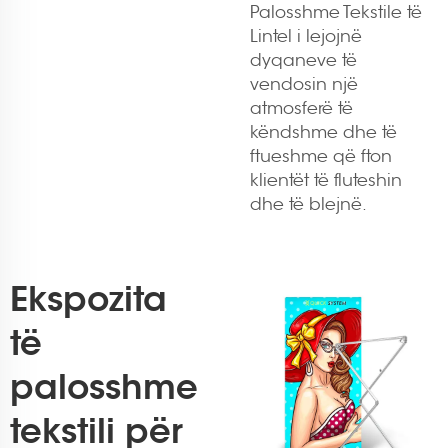
Palosshme Tekstile të
Lintel i lejojnë
dyqaneve të
vendosin një
atmosferë të
këndshme dhe të
ftueshme që fton
klientët të fluteshin
dhe të blejnë.
Ekspozita
të
palosshme
tekstili për