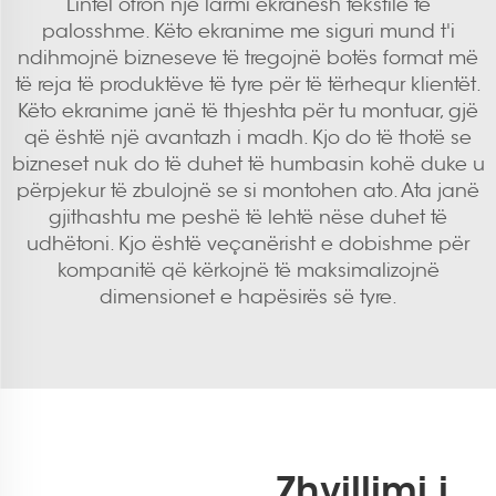
Lintel ofron një larmi ekranesh tekstilë të
palosshme. Këto ekranime me siguri mund t'i
ndihmojnë bizneseve të tregojnë botës format më
të reja të produktëve të tyre për të tërhequr klientët.
Këto ekranime janë të thjeshta për tu montuar, gjë
që është një avantazh i madh. Kjo do të thotë se
bizneset nuk do të duhet të humbasin kohë duke u
përpjekur të zbulojnë se si montohen ato. Ata janë
gjithashtu me peshë të lehtë nëse duhet të
udhëtoni. Kjo është veçanërisht e dobishme për
kompanitë që kërkojnë të maksimalizojnë
dimensionet e hapësirës së tyre.
Zhvillimi i