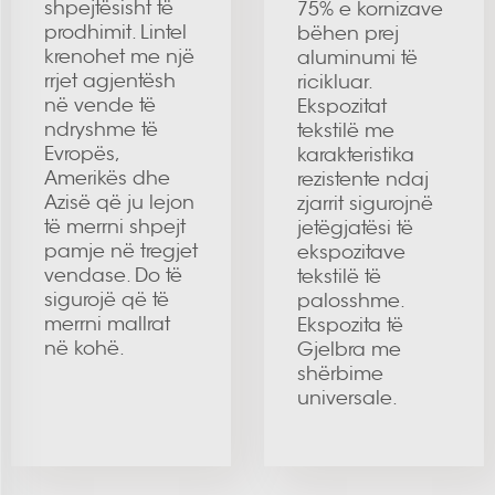
shpejtësisht të
75% e kornizave
prodhimit. Lintel
bëhen prej
krenohet me një
aluminumi të
rrjet agjentësh
ricikluar.
në vende të
Ekspozitat
ndryshme të
tekstilë me
Evropës,
karakteristika
Amerikës dhe
rezistente ndaj
Azisë që ju lejon
zjarrit sigurojnë
të merrni shpejt
jetëgjatësi të
pamje në tregjet
ekspozitave
vendase. Do të
tekstilë të
sigurojë që të
palosshme.
merrni mallrat
Ekspozita të
në kohë.
Gjelbra me
shërbime
universale.