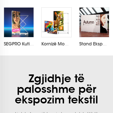
SEGPRO Kutia e Dritës Rizharguese të Zbrazëtueshme LT-ALF85ZC
Kornizë Modulare Flextile me Tekstil të Palosshëm
Stand Ekspozite Modulare Flextile me Tekstil të Palosshëm
Zgjidhje të
palosshme për
ekspozim tekstil