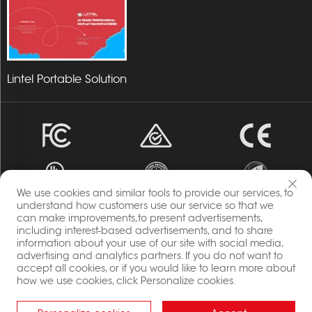
Lintel Portable Solution
We use cookies and similar tools to provide our services, to
understand how customers use our service so that we
can make improvements,to present advertisements,
สงวนลิขสิทธิ์ © 2023 Energia โดยบริษัท ฉางโจว ลินเทล ดิสเพลย์
including interest-based advertisements, and to share
information about your use of our site with social media,
จำกัด สงวนลิขสิทธิ์ทั้งหมด
advertising and analytics partners. If you do not want to
นโยบายความเป็นส่วนตัว
accept all cookies, or if you would like to learn more about
บล็อก
how we use cookies, click Personalize cookies.