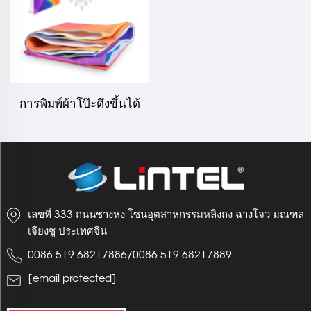
การพิมพ์ผ้าโป๊ะดึงขึ้นได้
(ติดด้วยแถบเวลโคร)
เลขที่ 333 ถนนชางหง โซนอุตสาหกรรมหลิงถง ฉางโจว มณฑล
เจียงซู ประเทศจีน
0086-519-68217886
/
0086-519-68217889
[email protected]