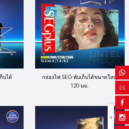
็บได้
กล่องไฟ SEG พับเก็บได้ขนาดใหญ่
120 มม.