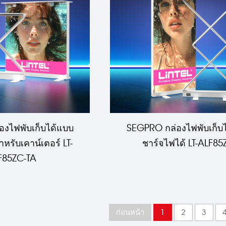
งไฟพับเก็บได้แบบ
SEGPRO กล่องไฟพับเก็บ
หรับเคาน์เตอร์ LT-
ชาร์จไฟได้ LT-ALF8
F85ZC-TA
ก่อนหน้า
1
2
3