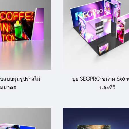
บแบบมุมรูปร่างไม่
บูธ SEGPRO ขนาด 6x6 พร
สมมาตร
และทีวี