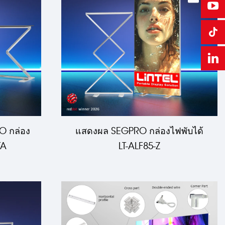
O กล่อง
แสดงผล SEGPRO กล่องไฟพับได้
TA
LT-ALF85-Z