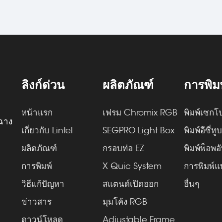
ลิงก์ด่วน
ผลิตภัณฑ์
การพิม
หน้าแรก
เฟรม Chromix RGB
พิมพ์เซกโ
ฉาง
เกี่ยวกับ Lintel
SEGPRO Light Box
พิมพ์อีซี่ทู
ผลิตภัณฑ์
กรอบท่อ EZ
พิมพ์พ็อพอ
การพิมพ์
X Quic System
การพิมพ์แ
วิธีแก้ปัญหา
สแตนด์เปิดออก
อื่นๆ
ข่าวสาร
มุมโค้ง RGB
ดาวน์โหลด
Adjustable Frame