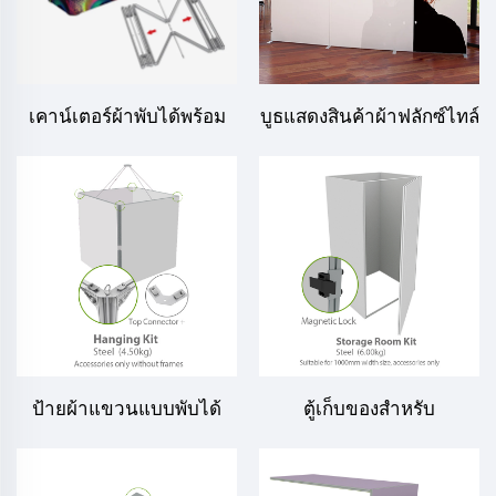
เคาน์เตอร์ผ้าพับได้พร้อม
บูธแสดงสินค้าผ้าฟลักซ์ไทล์
โครง LT-19-TA
แบบโมดูลาร์ พับเก็บได้
ป้ายผ้าแขวนแบบพับได้
ตู้เก็บของสำหรับ
SEG
นิทรรศการ พร้อมกรอบ
SEG พับได้